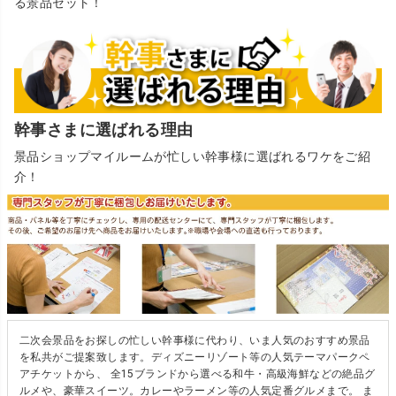
る景品セット！
幹事さまに選ばれる理由
景品ショップマイルームが忙しい幹事様に選ばれるワケをご紹
介！
二次会景品をお探しの忙しい幹事様に代わり、いま人気のおすすめ景品
を私共がご提案致します。ディズニーリゾート等の人気テーマパークペ
アチケットから、 全15ブランドから選べる和牛・高級海鮮などの絶品グ
ルメや、豪華スイーツ。カレーやラーメン等の人気定番グルメまで。 ま