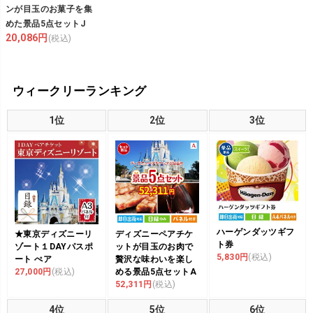
ンが目玉のお菓子を集
めた景品5点セットJ
20,086円
(税込)
ウィークリーランキング
1位
2位
3位
ハーゲンダッツギフ
★東京ディズニーリ
ディズニーペアチケ
ト券
ゾート１DAYパスポ
ットが目玉のお肉で
5,830円
(税込)
ート ぺア
贅沢な味わいを楽し
27,000円
(税込)
める景品5点セットA
52,311円
(税込)
4位
5位
6位