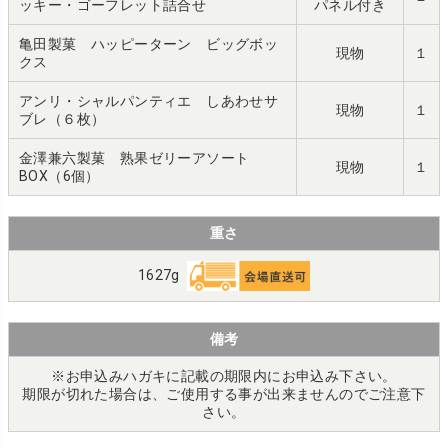
ッキー・ゴーフレット詰合せ
パネル付き
亀田製菓 ハッピーターン ビッグボッ
現物
１
クス
アンリ・シャルパンティエ しあわせサ
現物
１
ブレ（６枚）
金澤兼六製菓 熟果ゼリーアソート
現物
１
BOX（6個）
重さ
1627g
備考
※お申込みハガキに記載の期限内にお申込み下さい。
期限が切れた場合は、ご使用する事が出来ませんのでご注意下
さい。