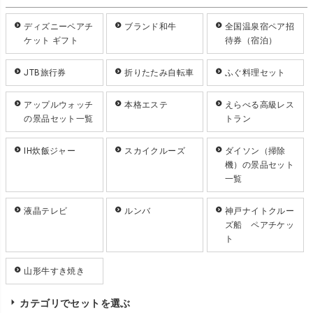
ディズニーペアチ
ブランド和牛
全国温泉宿ペア招
ケット ギフト
待券（宿泊）
JTB旅行券
折りたたみ自転車
ふぐ料理セット
アップルウォッチ
本格エステ
えらべる高級レス
の景品セット一覧
トラン
IH炊飯ジャー
スカイクルーズ
ダイソン（掃除
機）の景品セット
一覧
液晶テレビ
ルンバ
神戸ナイトクルー
ズ船 ペアチケッ
ト
山形牛すき焼き
カテゴリでセットを選ぶ