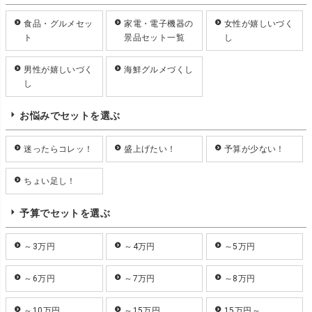
食品・グルメセッ
家電・電子機器の
女性が嬉しいづく
ト
景品セット一覧
し
男性が嬉しいづく
海鮮グルメづくし
し
お悩みでセットを選ぶ
迷ったらコレッ！
盛上げたい！
予算が少ない！
ちょい足し！
予算でセットを選ぶ
～3万円
～4万円
～5万円
～6万円
～7万円
～8万円
～10万円
～15万円
15万円～