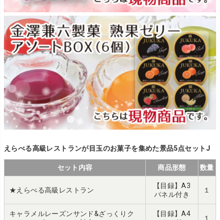
えらべる高級レストランが目玉のお菓子を集めた景品5点セットJ
セット内容
商品形態
数量
【目録】A3
★えらべる高級レストラン
１
パネル付き
キャラメルレーズンサンド&ざっくりク
【目録】A4
１