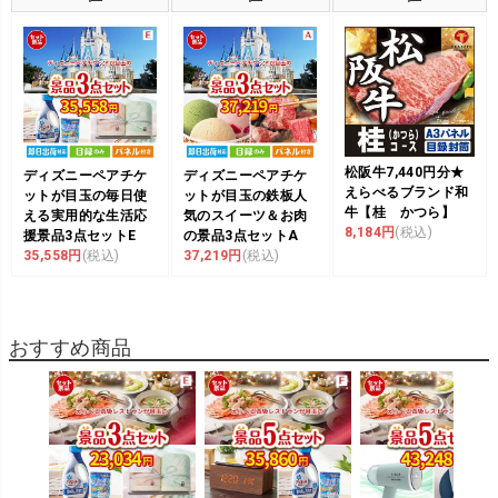
松阪牛7,440円分★
ディズニーペアチケ
ディズニーペアチケ
えらべるブランド和
ットが目玉の毎日使
ットが目玉の鉄板人
牛【桂 かつら】
える実用的な生活応
気のスイーツ＆お肉
8,184円
(税込)
援景品3点セットE
の景品3点セットA
35,558円
(税込)
37,219円
(税込)
おすすめ商品