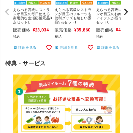
えらべる高級レストラ
えらべる高級レストラ
えらべる高級レストラ
ンが目玉の毎日使える
ンが目玉のフルーツも
ンが目玉のお肉＆実用
実用的な生活応援景品3
便利グッズも嬉しい景
アイテムが揃う景品5
点セットE
品5点セットF
セットG
販売価格
¥
23,034
販売価格
¥
35,860
販売価格
¥
43,248
税込
税込
税込
詳細を見る
詳細を見る
詳細を見る
特典・サービス