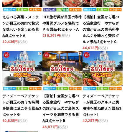
えらべる高級レストラ
JTB旅行券が目玉の和牛
【宿泊】全国から選べ
ンが目玉のお肉で贅沢
や贅沢グルメを堪能で
る温泉旅行 やすらぎ
な味わいを楽しめる景
きる景品40点セットA
の旅が目玉の黒毛和牛
品5点セットA
210,291円
(税込)
＆ふぐを味わう贅沢グ
40,436円
(税込)
ルメ景品3点セットC
46,673円
(税込)
ディズニーペアチケッ
【宿泊】全国から選べ
ディズニーペアチケッ
トが目玉のおうち時間
る温泉旅行 やすらぎ
トが目玉のグルメと実
を快適に過ごせる景品3
の旅が目玉のご褒美ス
用性を兼ね備えた景品3
点セットG
イーツを満喫できる景
点セットI
60,825円
(税込)
品3点セットB
42,257円
(税込)
46,871円
(税込)