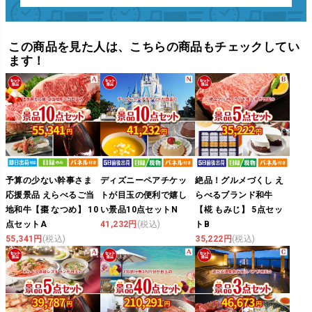
この商品を見た人は、こちらの商品もチェックしてい
ます！
予算の少ない幹事さま
ディズニーペアチケッ
絶品！グルメづくし え
応援景品 えらべるご当
トが目玉の便利で嬉し
らべるブランド和牛
地和牛【棗 なつめ】 10
い景品10点セットN
【椛 もみじ】 5点セッ
点セットA
41,232円
(税込)
トB
55,341円
(税込)
35,222円
(税込)