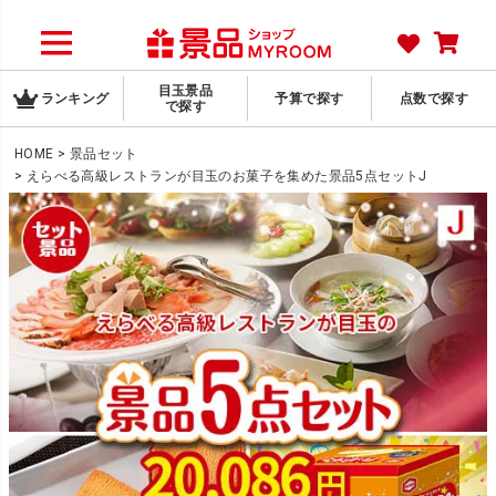
目玉景品
ランキング
予算で探す
点数で探す
で探す
HOME
景品セット
えらべる高級レストランが目玉のお菓子を集めた景品5点セットJ