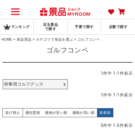
目玉景品
ランキング
予算で探す
点数で探す
で探す
HOME
単品景品
カテゴリで単品を選ぶ
ゴルフコンペ
ゴルフコンペ
1
件中
1
-
1
件表示
幹事用ゴルフグッズ
1
件中
1
-
1
件表示
並び替え
優先度順
価格が安い順
価格が高い順
新着順
5
件中
1
-
5
件表示