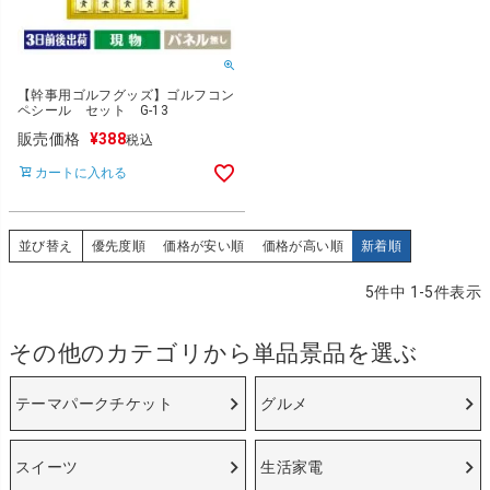
【幹事用ゴルフグッズ】ゴルフコン
ペシール セット G-13
販売価格
¥
388
税込
カートに入れる
並び替え
優先度順
価格が安い順
価格が高い順
新着順
5
件中
1
-
5
件表示
その他のカテゴリから単品景品を選ぶ
テーマパークチケット
グルメ
スイーツ
生活家電