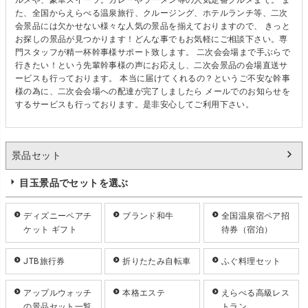
ルメや、豪華スイーツ。カレーやラーメン等の人気定番グルメまで。 ま
た、全国からえらべる温泉旅行、クルージング、ホテルランチ等、二次
会景品には欠かせない様々な人気の景品を揃えておりますので、 きっと
お探しの景品が見つかります！どんな事でもお気軽にご相談下さい。専
門スタッフが精一杯幹事様サポート致します。 二次会会場まで手ぶらで
行きたい！という先輩幹事様の声にお応えし、二次会景品の会場直送サ
ービスも行っております。 本当に届けてくれるの？というご不安な幹事
様の為に、二次会会場への配達が完了しましたら メールでのお知らせを
するサービスも行っております。是非安心してご利用下さい。
景品セット
目玉景品でセットを選ぶ
ディズニーペアチ
ブランド和牛
全国温泉宿ペア招
ケット ギフト
待券（宿泊）
JTB旅行券
折りたたみ自転車
ふぐ料理セット
アップルウォッチ
本格エステ
えらべる高級レス
の景品セット一覧
トラン