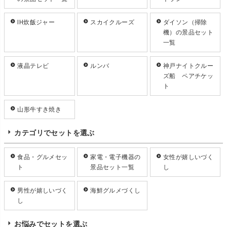
IH炊飯ジャー
スカイクルーズ
ダイソン（掃除
機）の景品セット
一覧
液晶テレビ
ルンバ
神戸ナイトクルー
ズ船 ペアチケッ
ト
山形牛すき焼き
カテゴリでセットを選ぶ
食品・グルメセッ
家電・電子機器の
女性が嬉しいづく
ト
景品セット一覧
し
男性が嬉しいづく
海鮮グルメづくし
し
お悩みでセットを選ぶ