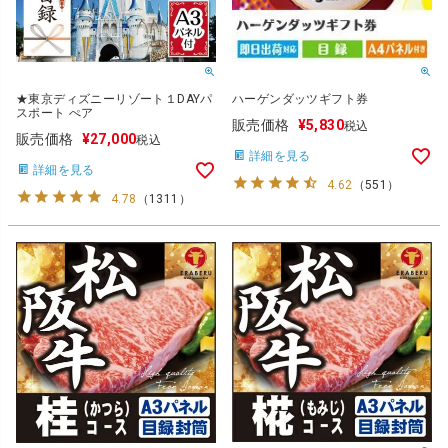
★東京ディズニーリゾート１DAYパ
ハーゲンダッツギフト券
スポート ぺア
販売価格
¥
5,830
税込
販売価格
¥
27,000
税込
詳細を見る
詳細を見る
4.62
（
551
）
4.78
（
1311
）