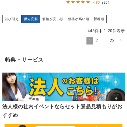
4.80
（
20
）
並び替え
優先度順
価格が安い順
価格が高い順
新着順
448
件中
1
-
20
件表示
1
2
…
23
特典・サービス
法人様の社内イベントならセット景品見積もりがお
すすめ