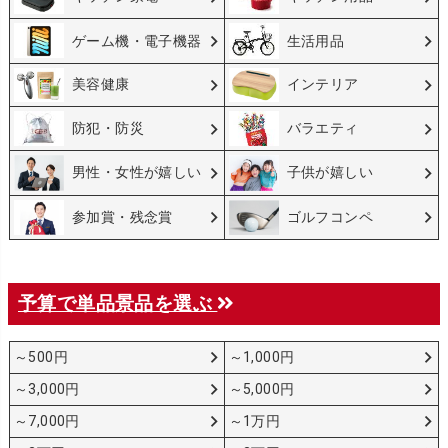
ゲーム機・電子機器
生活用品
美容健康
インテリア
防犯・防災
バラエティ
男性・女性が嬉しい
子供が嬉しい
参加賞・残念賞
ゴルフコンペ
予算で単品景品を選ぶ
～500円
～1,000円
～3,000円
～5,000円
～7,000円
～1万円