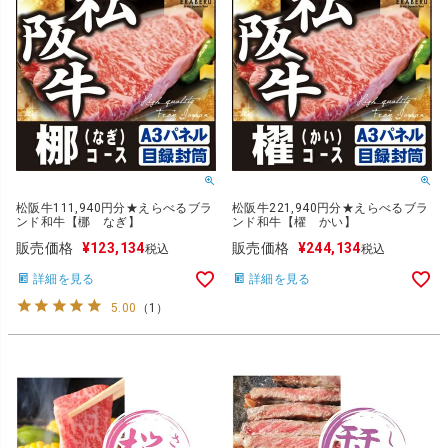
松阪牛111,940円分★えらべるブラ
松阪牛221,940円分★えらべるブラ
ンド和牛【梛 なぎ】
ンド和牛【櫂 かい】
販売価格
¥
123,134
販売価格
¥
244,134
税込
税込
詳細を見る
詳細を見る
5.00
（
1
）