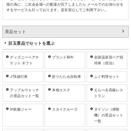
様の為に、二次会会場への配達が完了しましたら メールでのお知らせを
するサービスも行っております。是非安心してご利用下さい。
景品セット
目玉景品でセットを選ぶ
ディズニーペアチ
ブランド和牛
全国温泉宿ペア招
ケット ギフト
待券（宿泊）
JTB旅行券
折りたたみ自転車
ふぐ料理セット
アップルウォッチ
本格エステ
えらべる高級レス
の景品セット一覧
トラン
IH炊飯ジャー
スカイクルーズ
ダイソン（掃除
機）の景品セット
一覧