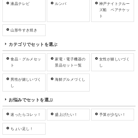
液晶テレビ
ルンバ
神戸ナイトクルー
ズ船 ペアチケッ
ト
山形牛すき焼き
カテゴリでセットを選ぶ
食品・グルメセッ
家電・電子機器の
女性が嬉しいづく
ト
景品セット一覧
し
男性が嬉しいづく
海鮮グルメづくし
し
お悩みでセットを選ぶ
迷ったらコレッ！
盛上げたい！
予算が少ない！
ちょい足し！