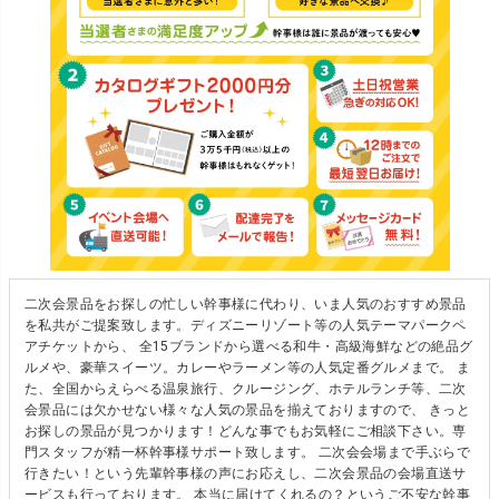
二次会景品をお探しの忙しい幹事様に代わり、いま人気のおすすめ景品
を私共がご提案致します。ディズニーリゾート等の人気テーマパークペ
アチケットから、 全15ブランドから選べる和牛・高級海鮮などの絶品グ
ルメや、豪華スイーツ。カレーやラーメン等の人気定番グルメまで。 ま
た、全国からえらべる温泉旅行、クルージング、ホテルランチ等、二次
会景品には欠かせない様々な人気の景品を揃えておりますので、 きっと
お探しの景品が見つかります！どんな事でもお気軽にご相談下さい。専
門スタッフが精一杯幹事様サポート致します。 二次会会場まで手ぶらで
行きたい！という先輩幹事様の声にお応えし、二次会景品の会場直送サ
ービスも行っております。 本当に届けてくれるの？というご不安な幹事