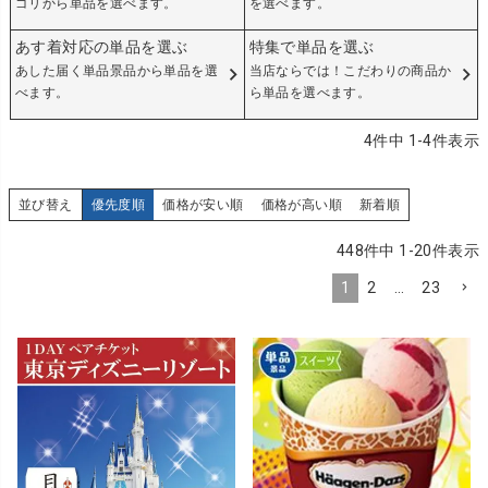
ゴリから単品を選べます。
を選べます。
あす着対応の単品を選ぶ
特集で単品を選ぶ
あした届く単品景品から単品を選
当店ならでは！こだわりの商品か
べます。
ら単品を選べます。
4
件中
1
-
4
件表示
並び替え
優先度順
価格が安い順
価格が高い順
新着順
448
件中
1
-
20
件表示
1
2
…
23