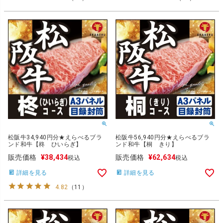
松阪牛56,940円分★えらべるブラ
松阪牛34,940円分★えらべるブラ
ンド和牛【桐 きり】
ンド和牛【柊 ひいらぎ】
販売価格
¥
62,634
販売価格
¥
38,434
税込
税込
詳細を見る
詳細を見る
4.82
（
11
）