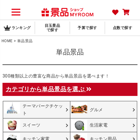
目玉景品
ランキング
予算で探す
点数で探す
で探す
HOME
単品景品
単品景品
300種類以上の豊富な商品から単品景品を選べます！
カテゴリから単品景品を選ぶ
テーマパークチケッ
グルメ
ト
スイーツ
生活家電
キッチン家電
キッチン用品