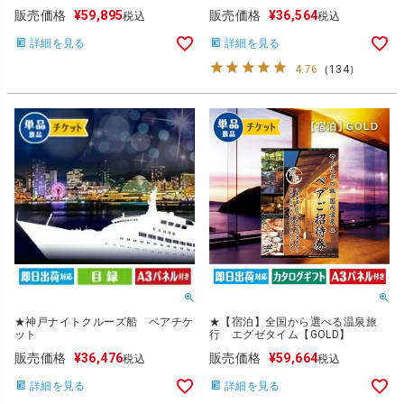
販売価格
¥
59,895
販売価格
¥
36,564
税込
税込
詳細を見る
詳細を見る
4.76
（
134
）
★神戸ナイトクルーズ船 ペアチケ
★【宿泊】全国から選べる温泉旅
ット
行 エグゼタイム【GOLD】
販売価格
¥
36,476
販売価格
¥
59,664
税込
税込
詳細を見る
詳細を見る