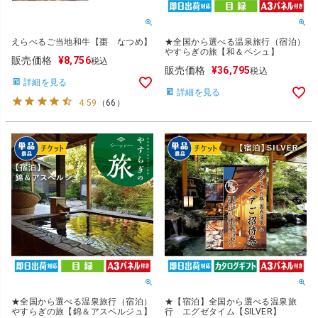
★全国から選べる温泉旅行（宿泊）
えらべるご当地和牛【棗 なつめ】
やすらぎの旅【和＆ペシュ】
販売価格
¥
8,756
税込
販売価格
¥
36,795
税込
詳細を見る
詳細を見る
4.59
（
66
）
★全国から選べる温泉旅行（宿泊）
★【宿泊】全国から選べる温泉旅
やすらぎの旅【錦＆アスペルジュ】
行 エグゼタイム【SILVER】