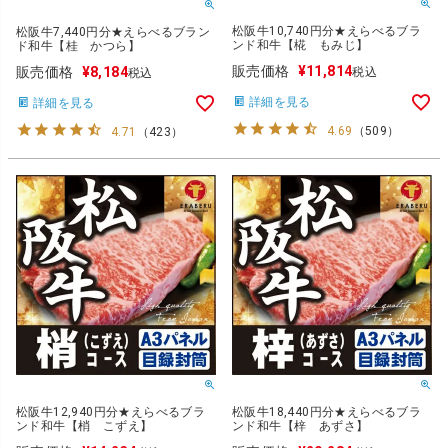
松阪牛10,740円分★えらべるブラ
松阪牛7,440円分★えらべるブラン
ンド和牛【椛 もみじ】
ド和牛【桂 かつら】
販売価格
¥
11,814
販売価格
¥
8,184
税込
税込
詳細を見る
詳細を見る
4.69
（
509
）
4.71
（
423
）
松阪牛12,940円分★えらべるブラ
松阪牛18,440円分★えらべるブラ
ンド和牛【梢 こずえ】
ンド和牛【梓 あずさ】