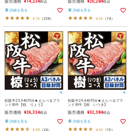
販売価格
¥
14,234
販売価格
¥
20,284
税込
税込
詳細を見る
詳細を見る
4.76
（
238
）
4.65
（
74
）
松阪牛23,940円分★えらべるブラ
松阪牛29,440円分★えらべるブラ
ンド和牛【椋 りょう】
ンド和牛【樹 いつき】
販売価格
¥
26,334
販売価格
¥
32,384
税込
税込
詳細を見る
詳細を見る
4.58
（
24
）
4.60
（
10
）