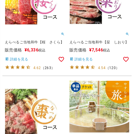
えらべるご当地和牛【桜 さくら】
えらべるご当地和牛【栞 しおり】
販売価格
¥
6,336
販売価格
¥
7,546
税込
税込
詳細を見る
詳細を見る
4.62
（
263
）
4.54
（
120
）