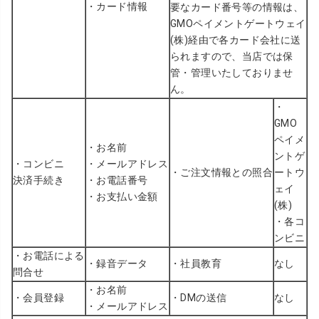
・カード情報
要なカード番号等の情報は、
GMOペイメントゲートウェイ
(株)経由で各カード会社に送
られますので、当店では保
管・管理いたしておりませ
ん。
・
GMO
ペイメ
・お名前
ントゲ
・コンビニ
・メールアドレス
・ご注文情報との照合
ートウ
決済手続き
・お電話番号
ェイ
・お支払い金額
(株)
・各コ
ンビニ
・お電話による
・録音データ
・社員教育
なし
問合せ
・お名前
・会員登録
・DMの送信
なし
・メールアドレス