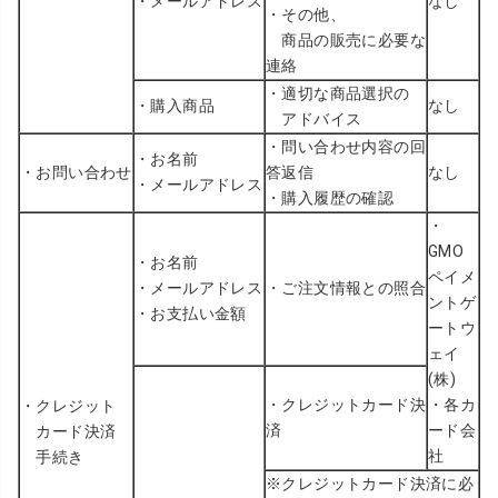
・メールアドレス
なし
・その他、
商品の販売に必要な
連絡
・適切な商品選択の
・購入商品
なし
アドバイス
・問い合わせ内容の回
・お名前
・お問い合わせ
答返信
なし
・メールアドレス
・購入履歴の確認
・
GMO
・お名前
ペイメ
・メールアドレス
・ご注文情報との照合
ントゲ
・お支払い金額
ートウ
ェイ
(株)
・クレジットカード決
・各カ
・クレジット
済
ード会
カード決済
社
手続き
※クレジットカード決済に必