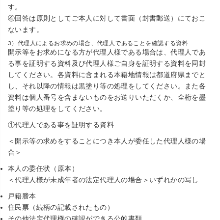
す。
④回答は原則としてご本人に対して書面（封書郵送）にておこ
ないます。
3）代理人によるお求めの場合、代理人であることを確認する資料
開示等をお求めになる方が代理人様である場合は、代理人であ
る事を証明する資料及び代理人様ご自身を証明する資料を同封
してください。各資料に含まれる本籍地情報は都道府県までと
し、それ以降の情報は黒塗り等の処理をしてください。また各
資料は個人番号を含まないものをお送りいただくか、全桁を墨
塗り等の処理をしてください。
①代理人である事を証明する資料
＜開示等の求めをすることにつき本人が委任した代理人様の場
合＞
本人の委任状（原本）
＜代理人様が未成年者の法定代理人の場合＞いずれかの写し
戸籍謄本
住民票（続柄の記載されたもの）
その他法定代理権の確認ができる公的書類