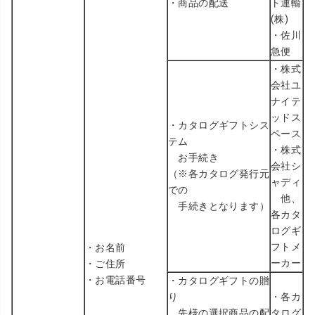
・商品の配送
ト運輸
(株)
・
佐川
急便
・
株式
会社ユ
ナイテ
ッドス
・カタログギフトシス
ペース
テム
・
株式
お手続き
会社シ
（※各カタログ発行元
ャディ
での
他、
手続きとなります）
各カタ
ログギ
フトメ
・お名前
ーカー
・ご住所
・お電話番号
・カタログギフトの贈
り
・各カ
先様の選択商品の配
タログ