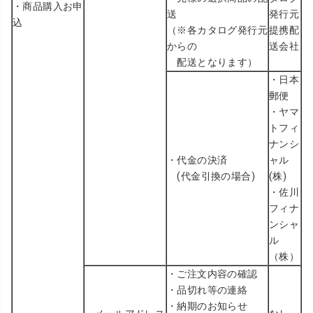
・商品購入お申
送
発行元
込
（※各カタログ発行元
提携配
からの
送会社
配送となります）
・
日本
郵便
・
ヤマ
トフィ
ナンシ
・代金の決済
ャル
(代金引換の場合)
(株)
・
佐川
フィナ
ンシャ
ル
（株）
・ご注文内容の確認
・品切れ等の連絡
・納期のお知らせ