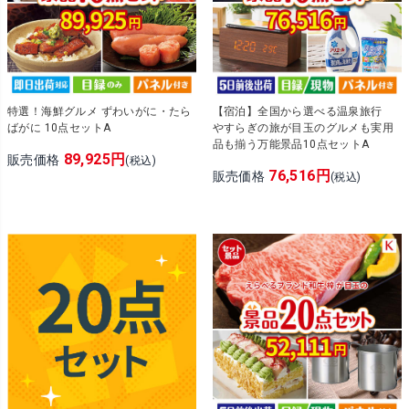
特選！海鮮グルメ ずわいがに・たら
【宿泊】全国から選べる温泉旅行
ばがに 10点セットA
やすらぎの旅が目玉のグルメも実用
品も揃う万能景品10点セットA
89,925円
販売価格
(税込)
76,516円
販売価格
(税込)