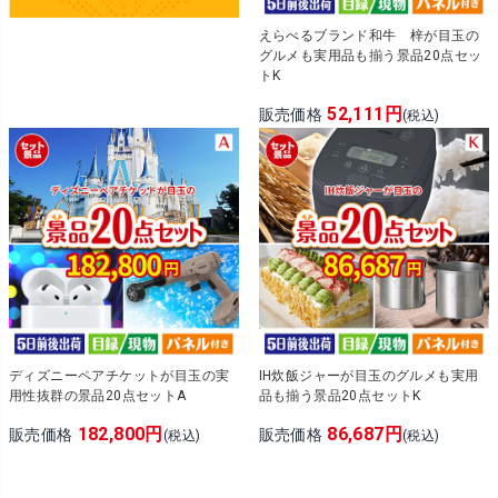
えらべるブランド和牛 梓が目玉の
グルメも実用品も揃う景品20点セッ
トK
52,111円
販売価格
(税込)
ディズニーペアチケットが目玉の実
IH炊飯ジャーが目玉のグルメも実用
用性抜群の景品20点セットA
品も揃う景品20点セットK
182,800円
86,687円
販売価格
販売価格
(税込)
(税込)