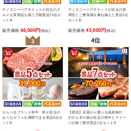
ディズニーペアチケットが目玉のグ
ディズニーペアチケットが目玉の実
ルメも実用品も揃う万能景品10点セ
用性とご褒美感を兼ね備えた景品5点
ットA
セットB
66,000円
43,000円
販売価格
販売価格
(税込)
(税込)
えらべるブランド和牛 梓が目玉の
【宿泊】全国から選べる温泉旅行
おうちカフェを満喫できる景品5点セ
やすらぎの旅が目玉の和牛とスイー
ットD
ツが揃う贅沢景品7点セットD