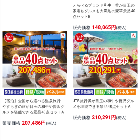
えらべるブランド和牛 梓が目玉の
家電もグルメも大満足の豪華景品40
点セットB
148,065円
販売価格
(税込)
【宿泊】全国から選べる温泉旅行
JTB旅行券が目玉の和牛や贅沢グル
やすらぎの旅が目玉の和牛や贅沢グ
メを堪能できる景品40点セットA
ルメを堪能できる景品40点セットA
210,291円
販売価格
(税込)
207,486円
販売価格
(税込)