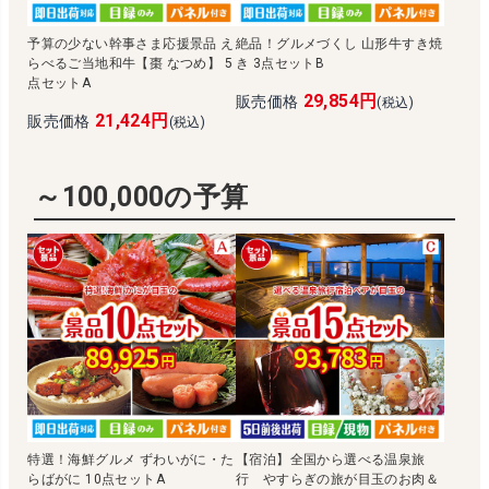
予算の少ない幹事さま応援景品 え
絶品！グルメづくし 山形牛すき焼
らべるご当地和牛【棗 なつめ】 5
き 3点セットB
点セットA
29,854円
販売価格
(税込)
21,424円
販売価格
(税込)
～100,000の予算
特選！海鮮グルメ ずわいがに・た
【宿泊】全国から選べる温泉旅
らばがに 10点セットA
行 やすらぎの旅が目玉のお肉＆