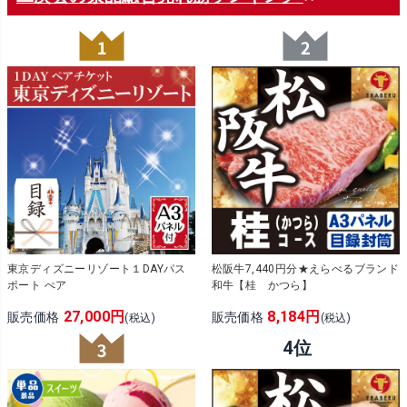
東京ディズニーリゾート１DAYパス
松阪牛7,440円分★えらべるブランド
ポート ぺア
和牛【桂 かつら】
27,000円
8,184円
販売価格
販売価格
(税込)
(税込)