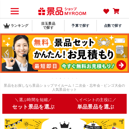
目玉景品
ランキング
予算で探す
点数で探す
で探す
景品をお探しなら景品ショップマイルーム！二次会・忘年会・ビンゴ大会の
人気景品セット
＼選ぶ時間を短縮／
＼イベントの主役に／
セット景品を選ぶ
単品景品を選ぶ