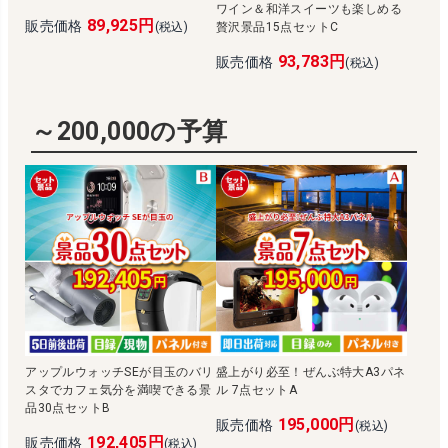
ワイン＆和洋スイーツも楽しめる
89,925円
販売価格
(税込)
贅沢景品15点セットC
93,783円
販売価格
(税込)
～200,000の予算
アップルウォッチSEが目玉のバリ
盛上がり必至！ぜんぶ特大A3パネ
スタでカフェ気分を満喫できる景
ル 7点セットA
品30点セットB
195,000円
販売価格
(税込)
192,405円
販売価格
(税込)