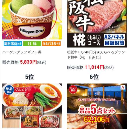
ハーゲンダッツギフト券
松阪牛10,740円分★えらべるブラン
ド和牛【椛 もみじ】
5,830円
販売価格
(税込)
11,814円
販売価格
(税込)