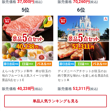
37,000円
70,260円
販売価格
販売価格
(税込)
(税込)
えらべるブランド和牛 梓が目玉の
ディズニーペアチケットが目玉のお
旬のフルーツ＆人気スイーツが揃う
肉で贅沢な味わいを楽しめる景品5点
景品5点セットE
セットA
40,238円
52,311円
販売価格
販売価格
(税込)
(税込)
単品人気ランキングも見る