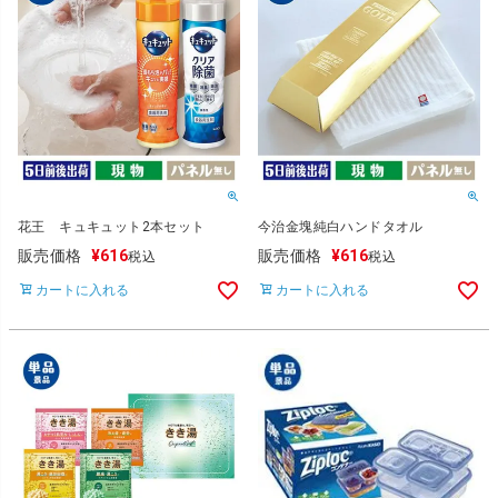
花王 キュキュット2本セット
今治金塊純白ハンドタオル
販売価格
¥
616
販売価格
¥
616
税込
税込
カートに入れる
カートに入れる