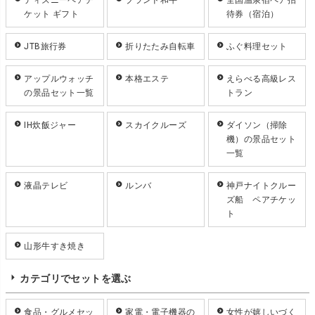
ディズニーペアチ
ブランド和牛
全国温泉宿ペア招
ケット ギフト
待券（宿泊）
JTB旅行券
折りたたみ自転車
ふぐ料理セット
アップルウォッチ
本格エステ
えらべる高級レス
の景品セット一覧
トラン
IH炊飯ジャー
スカイクルーズ
ダイソン（掃除
機）の景品セット
一覧
液晶テレビ
ルンバ
神戸ナイトクルー
ズ船 ペアチケッ
ト
山形牛すき焼き
カテゴリでセットを選ぶ
食品・グルメセッ
家電・電子機器の
女性が嬉しいづく