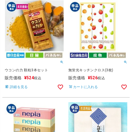
ウコンの力 顆粒3本セット
無蛍光キッチンクロス(3枚)
販売価格
¥
524
販売価格
¥
526
税込
税込
詳細を見る
カートに入れる