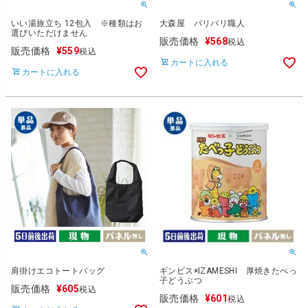
いい湯旅立ち 12包入 ※種類はお
大森屋 バリバリ職人
選びいただけません
販売価格
¥
568
税込
販売価格
¥
559
税込
カートに入れる
カートに入れる
肩掛けエコトートバッグ
ギンビス×IZAMESHI 厚焼きたべっ
子どうぶつ
販売価格
¥
605
税込
販売価格
¥
601
税込