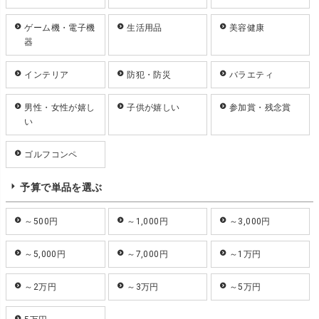
ゲーム機・電子機
生活用品
美容健康
器
インテリア
防犯・防災
バラエティ
男性・女性が嬉し
子供が嬉しい
参加賞・残念賞
い
ゴルフコンペ
予算で単品を選ぶ
～500円
～1,000円
～3,000円
～5,000円
～7,000円
～1万円
～2万円
～3万円
～5万円