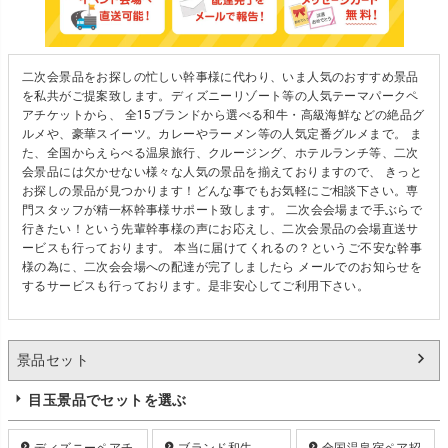
二次会景品をお探しの忙しい幹事様に代わり、いま人気のおすすめ景品
を私共がご提案致します。ディズニーリゾート等の人気テーマパークペ
アチケットから、 全15ブランドから選べる和牛・高級海鮮などの絶品グ
ルメや、豪華スイーツ。カレーやラーメン等の人気定番グルメまで。 ま
た、全国からえらべる温泉旅行、クルージング、ホテルランチ等、二次
会景品には欠かせない様々な人気の景品を揃えておりますので、 きっと
お探しの景品が見つかります！どんな事でもお気軽にご相談下さい。専
門スタッフが精一杯幹事様サポート致します。 二次会会場まで手ぶらで
行きたい！という先輩幹事様の声にお応えし、二次会景品の会場直送サ
ービスも行っております。 本当に届けてくれるの？というご不安な幹事
様の為に、二次会会場への配達が完了しましたら メールでのお知らせを
するサービスも行っております。是非安心してご利用下さい。
景品セット
目玉景品でセットを選ぶ