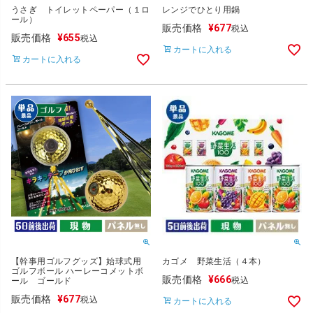
うさぎ トイレットペーパー（１ロ
レンジでひとり用鍋
ール）
販売価格
¥
677
税込
販売価格
¥
655
税込
カートに入れる
カートに入れる
【幹事用ゴルフグッズ】始球式用
カゴメ 野菜生活（４本）
ゴルフボール ハーレーコメットボ
販売価格
¥
666
税込
ール ゴールド
販売価格
¥
677
税込
カートに入れる