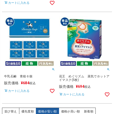
カートに入れる
牛乳石鹸 青箱６個
花王 めぐりズム 蒸気でホットア
イマスク(5枚)
販売価格
¥
684
税込
販売価格
¥
694
税込
カートに入れる
カートに入れる
並び替え
優先度順
価格が安い順
価格が高い順
新着順