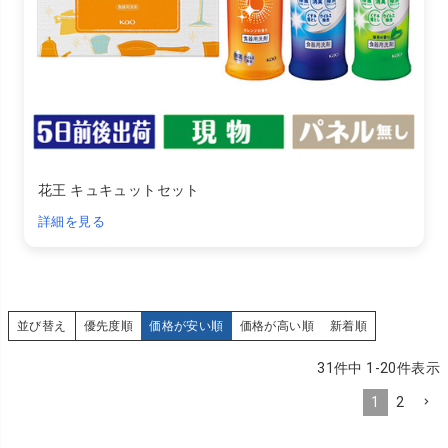
花王 キュキュットセット
詳細を見る
並び替え
優先度順
価格が安い順
価格が高い順
新着順
31
件中
1
-
20
件表示
1
2