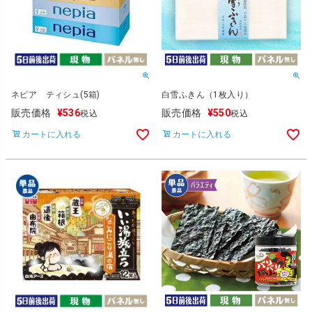
ネピア ティシュ(5箱)
白雪ふきん（1枚入り）
販売価格
¥
536
販売価格
¥
550
税込
税込
カートに入れる
カートに入れる