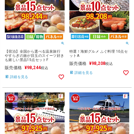
【宿泊】全国から選べる温泉旅行
特選！海鮮グルメ ふぐ料理 10点セ
やすらぎの旅が目玉のスイーツ好き
ットA
も嬉しい景品15点セットF
販売価格
¥
98,208
税込
販売価格
¥
98,244
税込
詳細を見る
詳細を見る