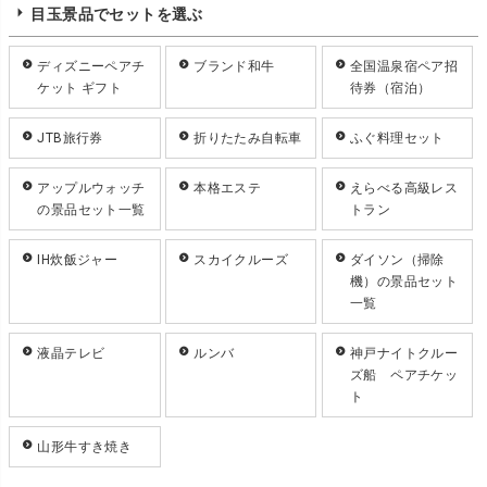
目玉景品でセットを選ぶ
ディズニーペアチ
ブランド和牛
全国温泉宿ペア招
ケット ギフト
待券（宿泊）
JTB旅行券
折りたたみ自転車
ふぐ料理セット
アップルウォッチ
本格エステ
えらべる高級レス
の景品セット一覧
トラン
IH炊飯ジャー
スカイクルーズ
ダイソン（掃除
機）の景品セット
一覧
液晶テレビ
ルンバ
神戸ナイトクルー
ズ船 ペアチケッ
ト
山形牛すき焼き