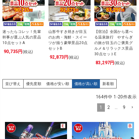
迷ったらコレッ！先輩
山形牛すき焼きが目玉
【宿泊】全国から選べ
幹事が選ぶ人気の景品
のお肉・海鮮・スイー
る温泉旅行 やすらぎ
10点セットA
ツが揃う豪華景品20点
の旅が目玉のご褒美グ
セットB
ルメ＆リラックス景品
90,735円
(税込)
30点セットE
92,873円
(税込)
83,297円
(税込)
並び替え
優先度順
価格が安い順
価格が高い順
新着順
164
件中
1
-
20
件表示
1
2
…
9