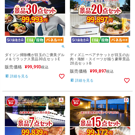
ダイソン掃除機が目玉のご褒美グル
ディズニーペアチケットが目玉のお
メ＆リラックス景品30点セットE
肉・海鮮・スイーツが揃う豪華景品
20点セットB
販売価格
¥
99,993
税込
販売価格
¥
99,897
税込
詳細を見る
詳細を見る