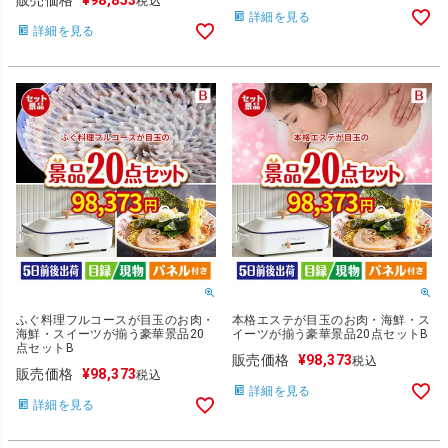
税込
詳細を見る
詳細を見る
ふぐ料理フルコースが目玉のお肉・
本格エステが目玉のお肉・海鮮・ス
海鮮・スイーツが揃う豪華景品20
イーツが揃う豪華景品20点セットB
点セットB
販売価格
¥
98,373
税込
販売価格
¥
98,373
税込
詳細を見る
詳細を見る