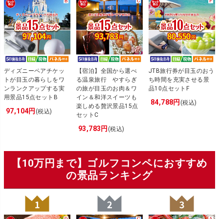
ディズニーペアチケッ
【宿泊】全国から選べ
JTB旅行券が目玉のおう
トが目玉の暮らしをワ
る温泉旅行 やすらぎ
ち時間を充実させる景
ンランクアップする実
の旅が目玉のお肉＆ワ
品10点セットF
用景品15点セットB
イン＆和洋スイーツも
84,788円
(税込)
楽しめる贅沢景品15点
97,104円
(税込)
セットC
93,783円
(税込)
【10万円まで】ゴルフコンペにおすすめ
の景品ランキング