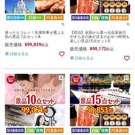
迷ったらコレッ！先輩幹事が選ぶ人
【宿泊】全国から選べる温泉旅行
気の景品 7点セットA
やすらぎの旅が目玉のおやつ時間も
楽しい景品15点セットD
販売価格
¥
99,839
税込
販売価格
¥
99,172
税込
詳細を見る
詳細を見る