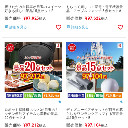
折りたたみ自転車が目玉のスイーツ
もらって嬉しい！家電・電子機器景
好きも嬉しい景品15点セットF
品 アップルウォッチ 5点セットA
販売価格
¥
97,925
販売価格
¥
97,622
税込
税込
詳細を見る
詳細を見る
ロボット掃除機 ルンバが目玉のキ
ディズニーペアチケットが目玉の暮
ッチン便利アイテムも満載の景品
らしをワンランクアップする実用景
20点セットJ
品15点セットB
販売価格
¥
97,212
販売価格
¥
97,104
税込
税込