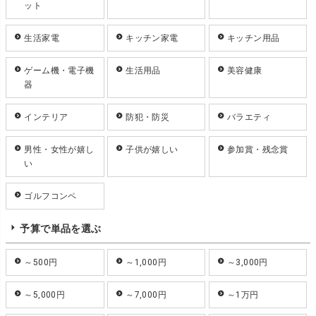
ット
生活家電
キッチン家電
キッチン用品
ゲーム機・電子機
生活用品
美容健康
器
インテリア
防犯・防災
バラエティ
男性・女性が嬉し
子供が嬉しい
参加賞・残念賞
い
ゴルフコンペ
予算で単品を選ぶ
～500円
～1,000円
～3,000円
～5,000円
～7,000円
～1万円