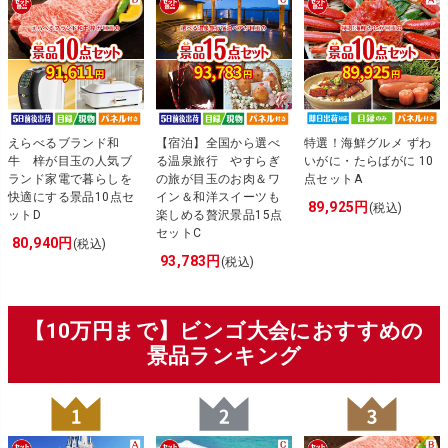
えらべるブランド和
【宿泊】全国から選べ
特選！海鮮グルメ ずわ
牛 梓が目玉の人気ブ
る温泉旅行 やすらぎ
いがに・たらばがに 10
ランド家電で暮らしを
の旅が目玉のお肉＆ワ
点セットA
快適にする景品10点セ
イン＆和洋スイーツも
89,925円
(税込)
ットD
楽しめる贅沢景品15点
セットC
80,940円
(税込)
93,783円
(税込)
【10万円まで】ビンゴ大会におすすめの
景品ランキング