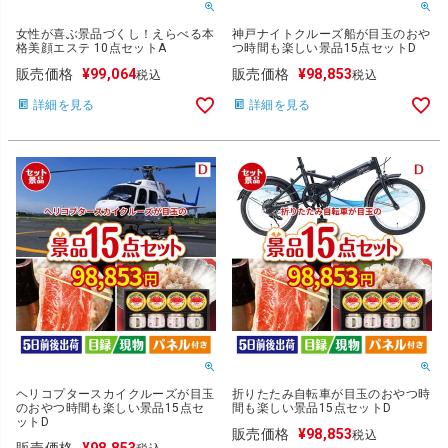
女性が喜ぶ景品づくし！えらべる本
神戸ナイトクルーズ船が目玉のおや
格美顔エステ 10点セットA
つ時間も楽しい景品15点セットD
販売価格
¥
99,064
販売価格
¥
98,853
税込
税込
詳細を見る
詳細を見る
ヘリコプタースカイクルーズが目玉
折りたたみ自転車が目玉のおやつ時
のおやつ時間も楽しい景品15点セ
間も楽しい景品15点セットD
ットD
販売価格
¥
98,853
税込
販売価格
¥
98,853