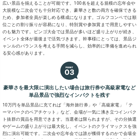
広い景品を揃えることが可能です。100名を超える規模の忘年会や
大規模な二次会でも十分対応でき、豪華さと数の両方を確保できる
ため、参加者全員が楽しめる構成になります。ゴルフコンペでは順
位ごとの割り振りが容易になり、特別賞や参加賞まで用意しやすい
のも魅力です。ビンゴ大会では景品が多いほど盛り上がりが続き、
イベント全体が最後まで活気づきます。幹事様にとっては、景品ジ
ャンルのバランスを考える手間を減らし、効率的に準備を進められ
る安心感があります。
豪華さを最大限に演出したい場合は旅行券や高級家電など
単品景品で強烈なインパクトを残す
10万円を単品景品に充てれば「海外旅行券」や「高級家電」「テ
ーマパークのペアチケット」など、会場が一気に沸き立つインパク
ト抜群の賞品を用意できます。当選者は限られますが、その分抽選
やゲームの盛り上がりは最大化し、イベントのクライマックスを強
烈に演出可能です。二次会や忘年会では誰が獲得するのかで会場全