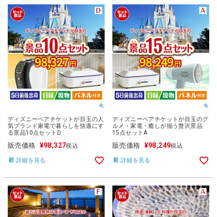
ディズニーペアチケットが目玉の人
ディズニーペアチケットが目玉のグ
気ブランド家電で暮らしを快適にす
ルメ・家電・癒しが揃う贅沢景品
る景品10点セットD
15点セットA
販売価格
¥
98,327
販売価格
¥
98,249
税込
税込
詳細を見る
詳細を見る