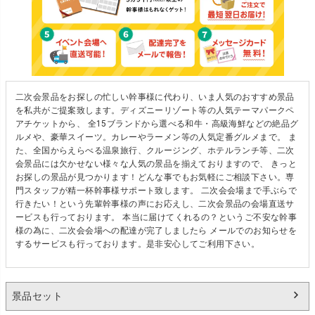
二次会景品をお探しの忙しい幹事様に代わり、いま人気のおすすめ景品
を私共がご提案致します。ディズニーリゾート等の人気テーマパークペ
アチケットから、 全15ブランドから選べる和牛・高級海鮮などの絶品グ
ルメや、豪華スイーツ。カレーやラーメン等の人気定番グルメまで。 ま
た、全国からえらべる温泉旅行、クルージング、ホテルランチ等、二次
会景品には欠かせない様々な人気の景品を揃えておりますので、 きっと
お探しの景品が見つかります！どんな事でもお気軽にご相談下さい。専
門スタッフが精一杯幹事様サポート致します。 二次会会場まで手ぶらで
行きたい！という先輩幹事様の声にお応えし、二次会景品の会場直送サ
ービスも行っております。 本当に届けてくれるの？というご不安な幹事
様の為に、二次会会場への配達が完了しましたら メールでのお知らせを
するサービスも行っております。是非安心してご利用下さい。
景品セット