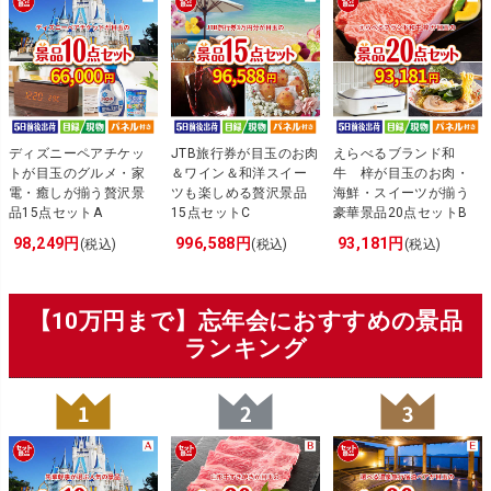
ディズニーペアチケッ
JTB旅行券が目玉のお肉
えらべるブランド和
トが目玉のグルメ・家
＆ワイン＆和洋スイー
牛 梓が目玉のお肉・
電・癒しが揃う贅沢景
ツも楽しめる贅沢景品
海鮮・スイーツが揃う
品15点セットA
15点セットC
豪華景品20点セットB
98,249円
996,588円
93,181円
(税込)
(税込)
(税込)
【10万円まで】忘年会におすすめの景品
ランキング