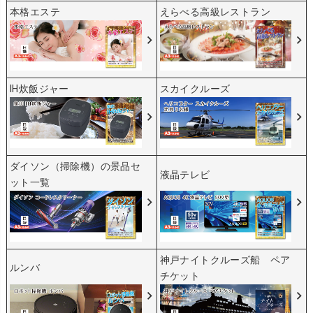
本格エステ
えらべる高級レストラン
IH炊飯ジャー
スカイクルーズ
ダイソン（掃除機）の景品セ
液晶テレビ
ット一覧
神戸ナイトクルーズ船 ペア
ルンバ
チケット