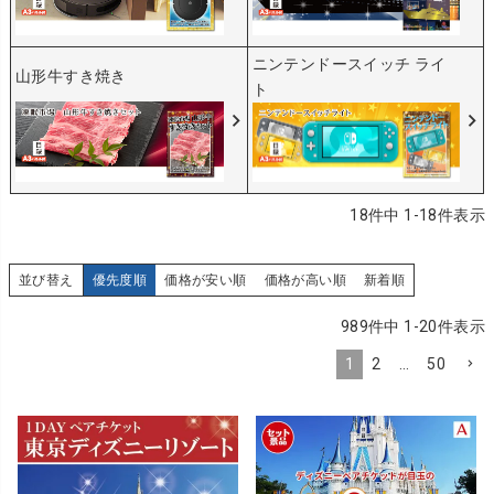
ニンテンドースイッチ ライ
山形牛すき焼き
ト
18
件中
1
-
18
件表示
並び替え
優先度順
価格が安い順
価格が高い順
新着順
989
件中
1
-
20
件表示
1
2
…
50