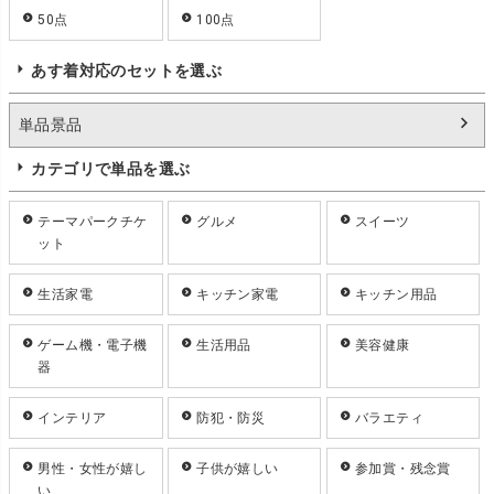
50点
100点
あす着対応のセットを選ぶ
単品景品
カテゴリで単品を選ぶ
テーマパークチケ
グルメ
スイーツ
ット
生活家電
キッチン家電
キッチン用品
ゲーム機・電子機
生活用品
美容健康
器
インテリア
防犯・防災
バラエティ
男性・女性が嬉し
子供が嬉しい
参加賞・残念賞
い