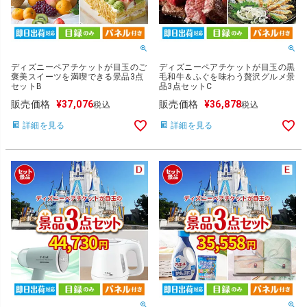
ディズニーペアチケットが目玉のご
ディズニーペアチケットが目玉の黒
褒美スイーツを満喫できる景品3点
毛和牛＆ふぐを味わう贅沢グルメ景
セットB
品3点セットC
販売価格
¥
37,076
販売価格
¥
36,878
税込
税込
詳細を見る
詳細を見る