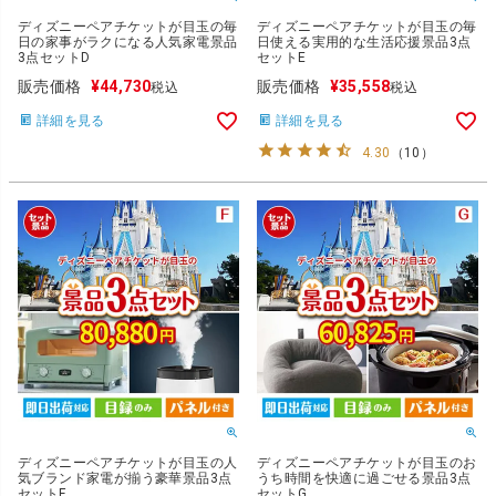
ディズニーペアチケットが目玉の毎
ディズニーペアチケットが目玉の毎
日の家事がラクになる人気家電景品
日使える実用的な生活応援景品3点
3点セットD
セットE
販売価格
¥
44,730
販売価格
¥
35,558
税込
税込
詳細を見る
詳細を見る
4.30
（
10
）
ディズニーペアチケットが目玉の人
ディズニーペアチケットが目玉のお
気ブランド家電が揃う豪華景品3点
うち時間を快適に過ごせる景品3点
セットF
セットG