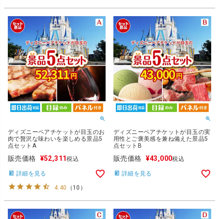
ディズニーペアチケットが目玉のお
ディズニーペアチケットが目玉の実
肉で贅沢な味わいを楽しめる景品5
用性とご褒美感を兼ね備えた景品5
点セットA
点セットB
販売価格
¥
52,311
販売価格
¥
43,000
税込
税込
詳細を見る
詳細を見る
4.40
（
10
）