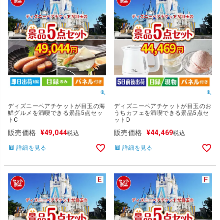
ディズニーペアチケットが目玉の海
ディズニーペアチケットが目玉のお
鮮グルメを満喫できる景品5点セッ
うちカフェを満喫できる景品5点セ
トC
ットD
販売価格
¥
49,044
販売価格
¥
44,469
税込
税込
詳細を見る
詳細を見る