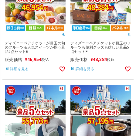
ディズニーペアチケットが目玉の旬
ディズニーペアチケットが目玉のフ
のフルーツ＆人気スイーツが揃う景
ルーツも便利グッズも嬉しい景品5
品5点セットE
点セットF
販売価格
¥
46,954
販売価格
¥
48,384
税込
税込
詳細を見る
詳細を見る