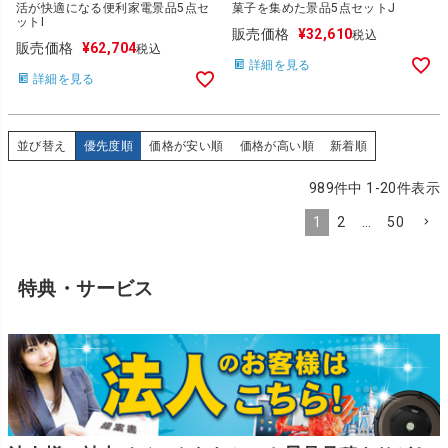
活が快適になる便利家電景品5点セ
菓子を集めた景品5点セットJ
ットI
販売価格
¥
32,610
税込
販売価格
¥
62,704
税込
詳細を見る
詳細を見る
並び替え
優先度順
価格が安い順
価格が高い順
新着順
989
件中
1
-
20
件表示
1
2
…
50
特典・サービス