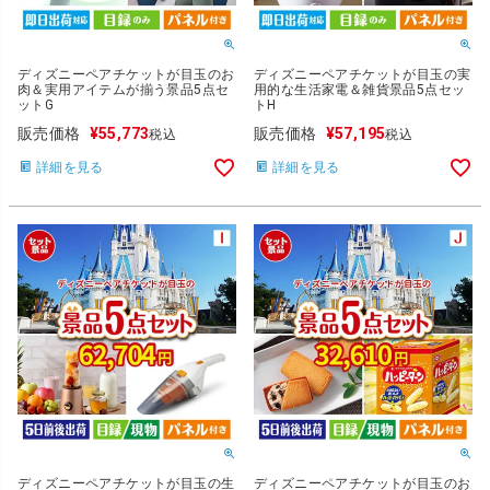
ディズニーペアチケットが目玉のお
ディズニーペアチケットが目玉の実
肉＆実用アイテムが揃う景品5点セ
用的な生活家電＆雑貨景品5点セッ
ットG
トH
販売価格
¥
55,773
販売価格
¥
57,195
税込
税込
詳細を見る
詳細を見る
ディズニーペアチケットが目玉の生
ディズニーペアチケットが目玉のお