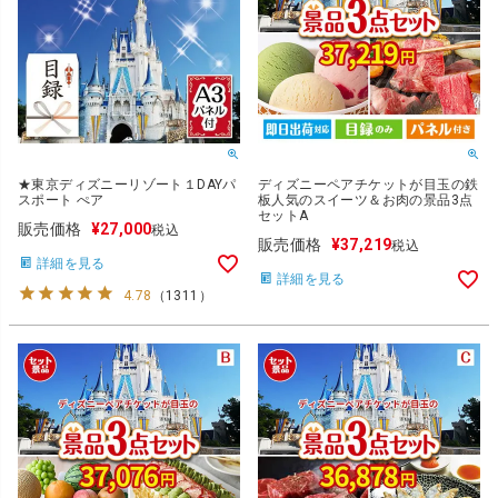
★東京ディズニーリゾート１DAYパ
ディズニーペアチケットが目玉の鉄
スポート ぺア
板人気のスイーツ＆お肉の景品3点
セットA
販売価格
¥
27,000
税込
販売価格
¥
37,219
税込
詳細を見る
詳細を見る
4.78
（
1311
）