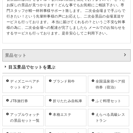
お探しの景品が見つかります！どんな事でもお気軽にご相談下さい。専
門スタッフが精一杯幹事様サポート致します。 二次会会場まで手ぶらで
行きたい！という先輩幹事様の声にお応えし、二次会景品の会場直送サ
ービスも行っております。 本当に届けてくれるの？というご不安な幹事
様の為に、二次会会場への配達が完了しましたら メールでのお知らせを
するサービスも行っております。是非安心してご利用下さい。
景品セット
目玉景品でセットを選ぶ
ディズニーペアチ
ブランド和牛
全国温泉宿ペア招
ケット ギフト
待券（宿泊）
JTB旅行券
折りたたみ自転車
ふぐ料理セット
アップルウォッチ
本格エステ
えらべる高級レス
の景品セット一覧
トラン