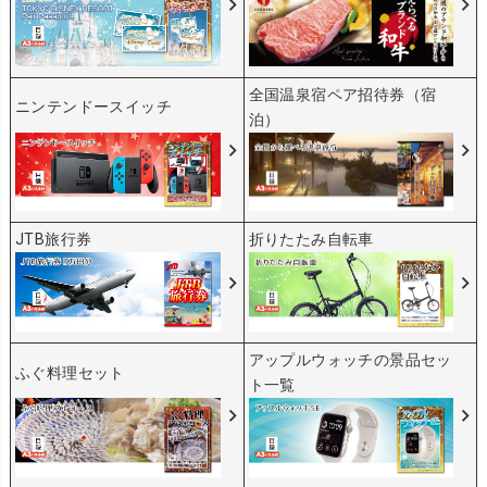
全国温泉宿ペア招待券（宿
ニンテンドースイッチ
泊）
JTB旅行券
折りたたみ自転車
アップルウォッチの景品セッ
ふぐ料理セット
ト一覧