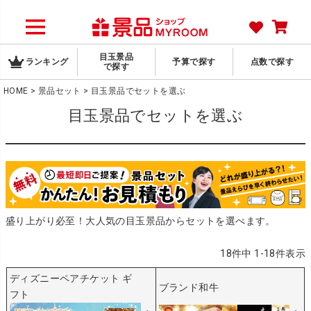
目玉景品
ランキング
予算で探す
点数で探す
で探す
HOME
景品セット
目玉景品でセットを選ぶ
目玉景品でセットを選ぶ
盛り上がり必至！大人気の目玉景品からセットを選べます。
18
件中
1
-
18
件表示
ディズニーペアチケット ギ
ブランド和牛
フト