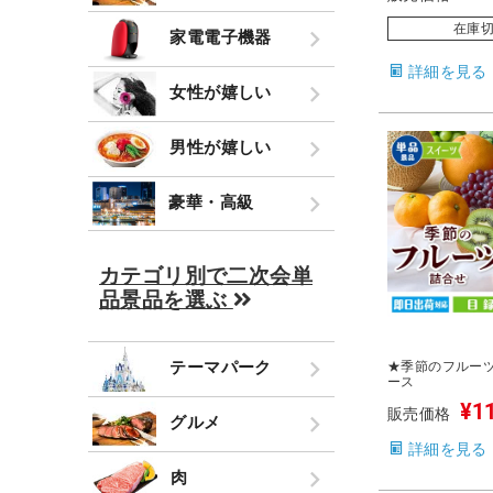
在庫
家電電子機器
詳細を見る
女性が嬉しい
男性が嬉しい
豪華・高級
カテゴリ別で二次会単
品景品を選ぶ
テーマパーク
★季節のフルーツ
ース
¥
1
販売価格
グルメ
詳細を見る
肉