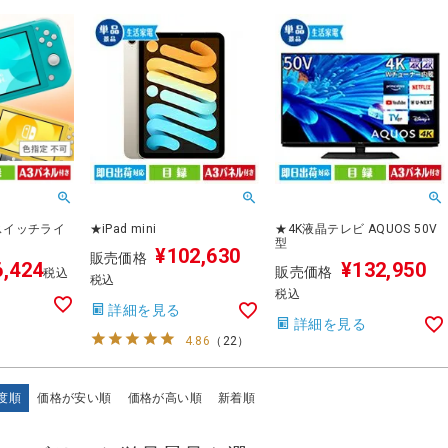
スイッチライ
★iPad mini
★4K液晶テレビ AQUOS 50V
型
¥
102,630
販売価格
6,424
¥
132,950
販売価格
税込
税込
税込
詳細を見る
詳細を見る
4.86
（
22
）
度順
価格が安い順
価格が高い順
新着順