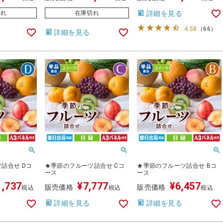
切れ
在庫切れ
詳細を見る
4.58
（
66
）
詳細を見る
詰合せ Dコ
★季節のフルーツ詰合せ Cコ
★季節のフルーツ詰合せ Bコ
ース
ース
1,737
¥
7,777
¥
6,457
販売価格
販売価格
税込
税込
税込
詳細を見る
詳細を見る