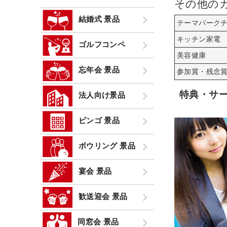
その他の
結婚式 景品
テーマパーク
キッチン家電
ゴルフコンペ
美容健康
忘年会 景品
参加賞・残念
特典・サ
法人向け景品
ビンゴ 景品
ボウリング 景品
宴会 景品
歓送迎会 景品
同窓会 景品