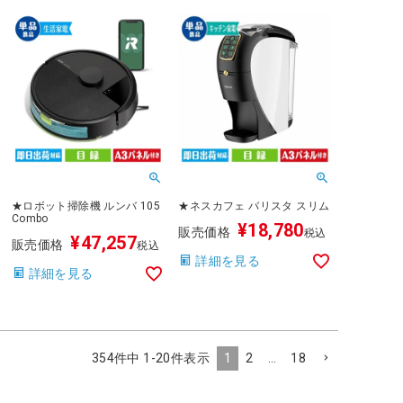
★ロボット掃除機 ルンバ 105
★ネスカフェ バリスタ スリム
Combo
¥
18,780
販売価格
税込
¥
47,257
販売価格
税込
詳細を見る
詳細を見る
354
件中
1
-
20
件表示
1
2
…
18