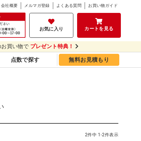
会社概要
メルマガ登録
よくある質問
お買い物ガイド
カートを見る
お気に入り
のお買い物で
プレゼント特典！
点数で探す
無料お見積もり
い
2
件中
1
-
2
件表示