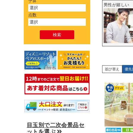
予算
男性が嬉しい
点数
並び替え
優先
目玉別で二次会景品セ
ットを選ぶ