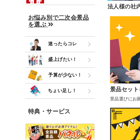
法人様の社
お悩み別で二次会景品
を選ぶ
迷ったらコレ
盛上げたい！
予算が少ない！
景品セット
ちょい足し！
景品選びにお
特典・サービス