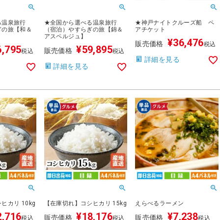
る温泉旅行
★全国から選べる温泉旅行
★神戸ナイトクルーズ船 ペ
ぎの旅【和＆
（宿泊）やすらぎの旅【錦＆
アチケット
アスペルジュ】
¥
36,476
販売価格
税込
6,795
¥
59,895
販売価格
税込
税込
詳細を見る
詳細を見る
カリ 10kg
【在庫切れ】コシヒカリ 15kg
えらべるラーメン
2,716
¥
18,176
¥
7,238
販売価格
販売価格
税込
税込
税込