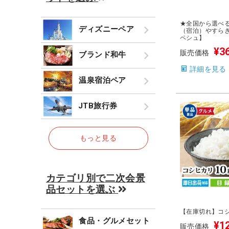
★全国から選べ
ディズニーペア
（宿泊）やすら
ペシュ】
¥
3
販売価格
ブランド和牛
詳細を見る
温泉宿泊ペア
JTB旅行券
もっと見る
カテゴリ別で二次会景
品セットを選ぶ
【在庫切れ】コシヒ
食品・グルメセット
¥
1
販売価格