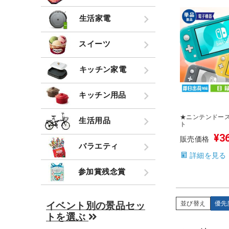
生活家電
スイーツ
キッチン家電
キッチン用品
★ニンテンドー
生活用品
ト
¥
3
販売価格
バラエティ
詳細を見る
参加賞残念賞
イベント別の景品セッ
並び替え
優先
トを選ぶ