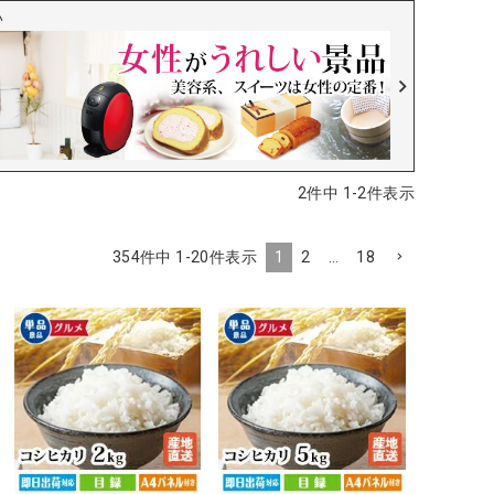
い
2
件中
1
-
2
件表示
354
件中
1
-
20
件表示
1
2
…
18