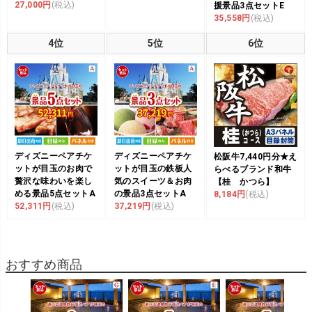
27,000円
(税込)
援景品3点セットE
35,558円
(税込)
4位
5位
6位
ディズニーペアチケ
ディズニーペアチケ
松阪牛7,440円分★え
ットが目玉のお肉で
ットが目玉の鉄板人
らべるブランド和牛
贅沢な味わいを楽し
気のスイーツ＆お肉
【桂 かつら】
める景品5点セットA
の景品3点セットA
8,184円
(税込)
52,311円
(税込)
37,219円
(税込)
おすすめ商品