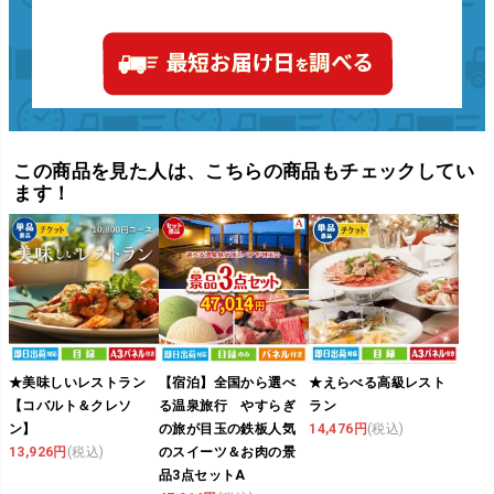
この商品を見た人は、こちらの商品もチェックしてい
ます！
★美味しいレストラン
【宿泊】全国から選べ
★えらべる高級レスト
【コバルト＆クレソ
る温泉旅行 やすらぎ
ラン
ン】
の旅が目玉の鉄板人気
14,476円
(税込)
13,926円
(税込)
のスイーツ＆お肉の景
品3点セットA