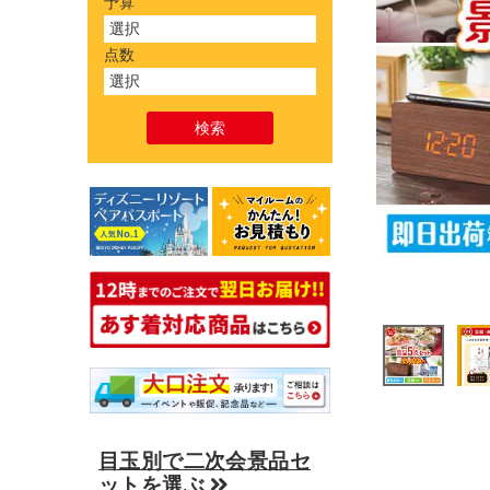
予算
点数
目玉別で二次会景品セ
ットを選ぶ