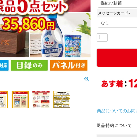
(
必
メッセージカード
須
)
(
必
須
)
商品についてのお問
返品特約について