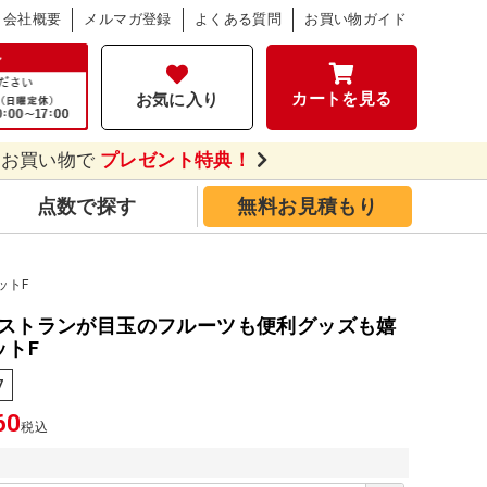
会社概要
メルマガ登録
よくある質問
お買い物ガイド
カートを見る
お気に入り
のお買い物で
プレゼント特典！
点数で探す
無料お見積もり
ットF
ストランが目玉のフルーツも便利グッズも嬉
ットF
7
60
税込