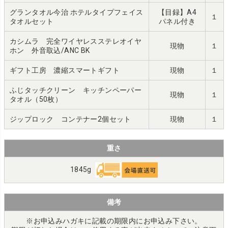
グランタオル今治 ホテルタイプフェイス
【目録】A4
１
タオルセット
パネル付き
カシムラ 完全ワイヤレスステレオイヤ
現物
１
ホン 外音取込/ANC BK
ギフト工房 濃縮スマートギフト
現物
１
ふじタッチクリーン キッチンペーパー
現物
１
タオル（50枚）
ジップロック コンテナー2個セット
現物
１
重さ
1845g
備考
※お申込みハガキに記載の期限内にお申込み下さい。