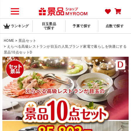
目玉景品
ランキング
予算で探す
点数で探す
で探す
HOME
景品セット
えらべる高級レストランが目玉の人気ブランド家電で暮らしを快適にする
景品10点セットD