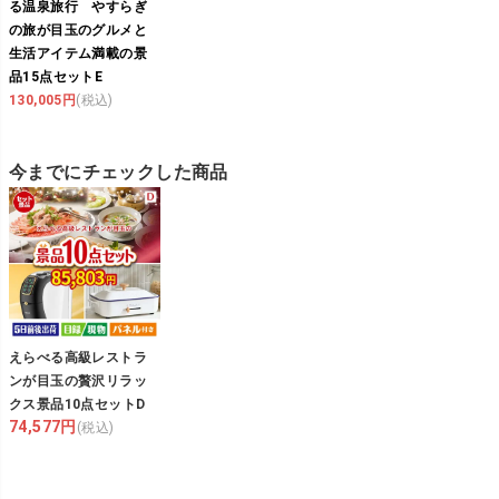
る温泉旅行 やすらぎ
の旅が目玉のグルメと
生活アイテム満載の景
品15点セットE
130,005円
(税込)
今までにチェックした商品
えらべる高級レストラ
ンが目玉の贅沢リラッ
クス景品10点セットD
74,577円
(税込)