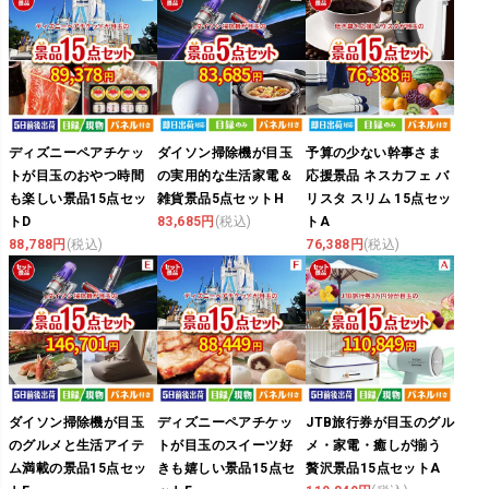
ディズニーペアチケッ
ダイソン掃除機が目玉
予算の少ない幹事さま
トが目玉のおやつ時間
の実用的な生活家電＆
応援景品 ネスカフェ バ
も楽しい景品15点セッ
雑貨景品5点セットH
リスタ スリム 15点セッ
トD
83,685円
(税込)
トA
88,788円
(税込)
76,388円
(税込)
ダイソン掃除機が目玉
ディズニーペアチケッ
JTB旅行券が目玉のグル
のグルメと生活アイテ
トが目玉のスイーツ好
メ・家電・癒しが揃う
ム満載の景品15点セッ
きも嬉しい景品15点セ
贅沢景品15点セットA