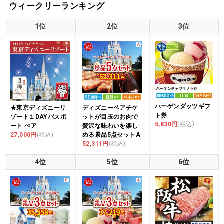
ウィークリーランキング
1位
2位
3位
ハーゲンダッツギフ
★東京ディズニーリ
ディズニーペアチケ
ト券
ゾート１DAYパスポ
ットが目玉のお肉で
5,830円
(税込)
ート ぺア
贅沢な味わいを楽し
27,000円
(税込)
める景品5点セットA
52,311円
(税込)
4位
5位
6位