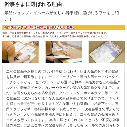
幹事さまに選ばれる理由
景品ショップマイルームが忙しい幹事様に選ばれるワケをご紹
介！
二次会景品をお探しの忙しい幹事様に代わり、いま人気のおすすめ景品
を私共がご提案致します。ディズニーリゾート等の人気テーマパークペ
アチケットから、 全15ブランドから選べる和牛・高級海鮮などの絶品グ
ルメや、豪華スイーツ。カレーやラーメン等の人気定番グルメまで。 ま
た、全国からえらべる温泉旅行、クルージング、ホテルランチ等、二次
会景品には欠かせない様々な人気の景品を揃えておりますので、 きっと
お探しの景品が見つかります！どんな事でもお気軽にご相談下さい。専
門スタッフが精一杯幹事様サポート致します。 二次会会場まで手ぶらで
行きたい！という先輩幹事様の声にお応えし、二次会景品の会場直送サ
ービスも行っております。 本当に届けてくれるの？というご不安な幹事
様の為に、二次会会場への配達が完了しましたら メールでのお知らせを