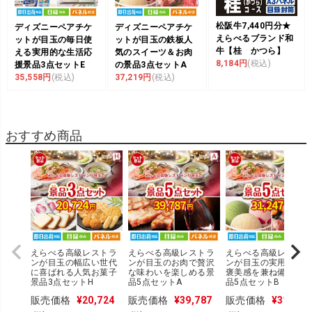
松阪牛7,440円分★
ディズニーペアチケ
ディズニーペアチケ
えらべるブランド和
ットが目玉の毎日使
ットが目玉の鉄板人
牛【桂 かつら】
える実用的な生活応
気のスイーツ＆お肉
8,184円
(税込)
援景品3点セットE
の景品3点セットA
35,558円
(税込)
37,219円
(税込)
おすすめ商品
えらべる高級レストラ
えらべる高級レストラ
えらべる高級レストラ
ンが目玉の幅広い世代
ンが目玉のお肉で贅沢
ンが目玉の実用性とご
に喜ばれる人気お菓子
な味わいを楽しめる景
褒美感を兼ね備えた
景品3点セットH
品5点セットA
品5点セットB
販売価格
¥
20,724
販売価格
¥
39,787
販売価格
¥
31,247