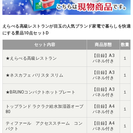
えらべる高級レストランが目玉の人気ブランド家電で暮らしを快適
にする景品10点セットD
セット内容
商品形態
数量
【目録】A3
★えらべる高級レストラン
１
パネル付き
【目録】A3
★ネスカフェ バリスタ スリム
１
パネル付き
【目録】A3
★BRUNOコンパクトホットプレート
１
パネル付き
トップランド ラクラク給水加湿器オーブ
【目録】A4
１
80
パネル付き
ティファール アクセススチーム コン
【目録】A4
１
パクト
パネル付き