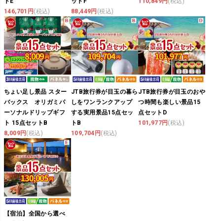
トE
ットF
110,849円
(税込)
146,701円
(税込)
88,449円
(税込)
ちょい足し景品 スター
JTB旅行券が目玉の暮ら
JTB旅行券が目玉のおや
バックス オリガミパ
しをワンランクアップ
つ時間も楽しい景品15
ーソナルドリップギフ
する実用景品15点セッ
点セットD
ト 15点セットB
トB
101,977円
(税込)
8,009円
(税込)
109,704円
(税込)
【宿泊】全国から選べ