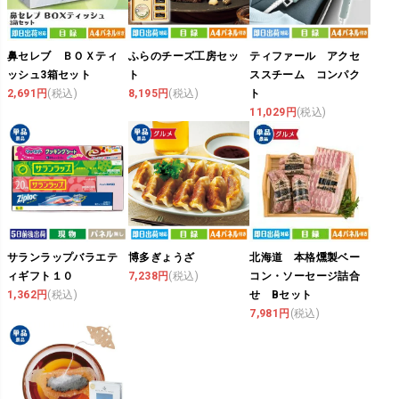
鼻セレブ ＢＯＸティ
ふらのチーズ工房セッ
ティファール アクセ
ッシュ3箱セット
ト
ススチーム コンパク
2,691円
(税込)
8,195円
(税込)
ト
11,029円
(税込)
サランラップバラエテ
博多ぎょうざ
北海道 本格燻製ベー
ィギフト１０
7,238円
(税込)
コン・ソーセージ詰合
1,362円
(税込)
せ Bセット
7,981円
(税込)