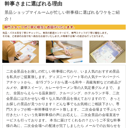
幹事さまに選ばれる理由
景品ショップマイルームが忙しい幹事様に選ばれるワケをご紹
介！
二次会景品をお探しの忙しい幹事様に代わり、いま人気のおすすめ景品
を私共がご提案致します。ディズニーリゾート等の人気テーマパークペ
アチケットから、 全15ブランドから選べる和牛・高級海鮮などの絶品グ
ルメや、豪華スイーツ。カレーやラーメン等の人気定番グルメまで。 ま
た、全国からえらべる温泉旅行、クルージング、ホテルランチ等、二次
会景品には欠かせない様々な人気の景品を揃えておりますので、 きっと
お探しの景品が見つかります！どんな事でもお気軽にご相談下さい。専
門スタッフが精一杯幹事様サポート致します。 二次会会場まで手ぶらで
行きたい！という先輩幹事様の声にお応えし、二次会景品の会場直送サ
ービスも行っております。 本当に届けてくれるの？というご不安な幹事
様の為に、二次会会場への配達が完了しましたら メールでのお知らせを