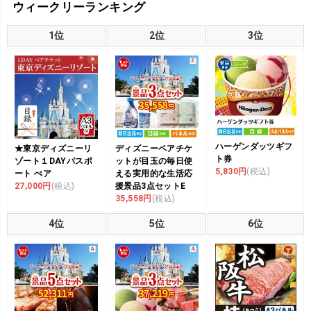
ウィークリーランキング
1位
2位
3位
ハーゲンダッツギフ
★東京ディズニーリ
ディズニーペアチケ
ト券
ゾート１DAYパスポ
ットが目玉の毎日使
5,830円
(税込)
ート ぺア
える実用的な生活応
27,000円
(税込)
援景品3点セットE
35,558円
(税込)
4位
5位
6位