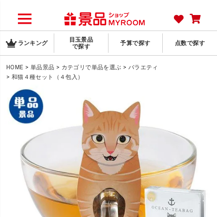
目玉景品
ランキング
予算で探す
点数で探す
で探す
HOME
単品景品
カテゴリで単品を選ぶ
バラエティ
和猫４種セット（４包入）