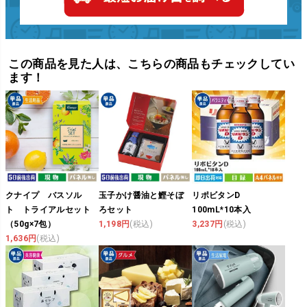
この商品を見た人は、こちらの商品もチェックしてい
ます！
クナイプ バスソル
玉子かけ醤油と鰹そぼ
リポビタンD
ト トライアルセット
ろセット
100mL*10本入
（50g×7包）
1,198円
(税込)
3,237円
(税込)
1,636円
(税込)