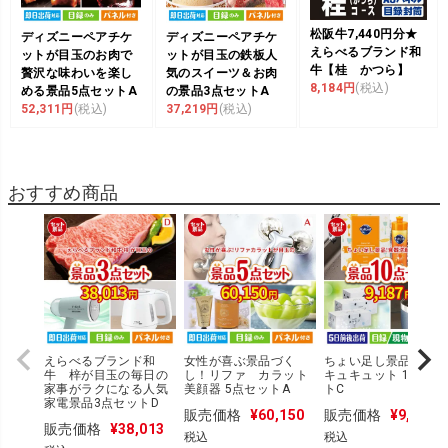
松阪牛7,440円分★
ディズニーペアチケ
ディズニーペアチケ
えらべるブランド和
ットが目玉のお肉で
ットが目玉の鉄板人
牛【桂 かつら】
贅沢な味わいを楽し
気のスイーツ＆お肉
8,184円
(税込)
める景品5点セットA
の景品3点セットA
52,311円
(税込)
37,219円
(税込)
おすすめ商品
えらべるブランド和
女性が喜ぶ景品づく
ちょい足し景品 花
牛 梓が目玉の毎日の
し！リファ カラット
キュキュット 10点セ
家事がラクになる人気
美顔器 5点セットA
トC
家電景品3点セットD
販売価格
¥
60,150
販売価格
¥
9,187
販売価格
¥
38,013
税込
税込