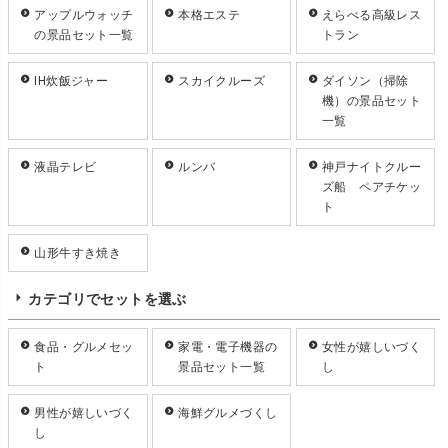
アップルウォッチ
本格エステ
えらべる高級レス
の景品セット一覧
トラン
IH炊飯ジャー
スカイクルーズ
ダイソン（掃除
機）の景品セット
一覧
液晶テレビ
ルンバ
神戸ナイトクルー
ズ船 ペアチケッ
ト
山形牛すき焼き
カテゴリでセットを選ぶ
食品・グルメセッ
家電・電子機器の
女性が嬉しいづく
ト
景品セット一覧
し
男性が嬉しいづく
海鮮グルメづくし
し