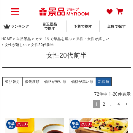
目玉景品
ランキング
予算で探す
点数で探す
で探す
HOME
単品景品
カテゴリで単品を選ぶ
男性・女性が嬉しい
女性が嬉しい
女性20代前半
女性20代前半
並び替え
優先度順
価格が安い順
価格が高い順
新着順
72
件中
1
-
20
件表示
1
2
…
4