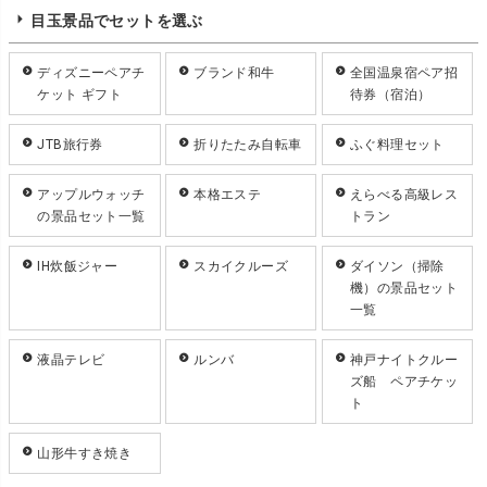
目玉景品でセットを選ぶ
ディズニーペアチ
ブランド和牛
全国温泉宿ペア招
ケット ギフト
待券（宿泊）
JTB旅行券
折りたたみ自転車
ふぐ料理セット
アップルウォッチ
本格エステ
えらべる高級レス
の景品セット一覧
トラン
IH炊飯ジャー
スカイクルーズ
ダイソン（掃除
機）の景品セット
一覧
液晶テレビ
ルンバ
神戸ナイトクルー
ズ船 ペアチケッ
ト
山形牛すき焼き