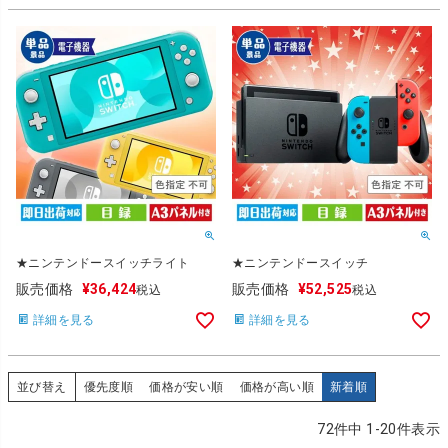
★ニンテンドースイッチライト
★ニンテンドースイッチ
販売価格
¥
36,424
販売価格
¥
52,525
税込
税込
詳細を見る
詳細を見る
並び替え
優先度順
価格が安い順
価格が高い順
新着順
72
件中
1
-
20
件表示