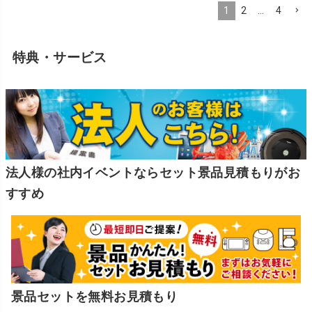
1
2
…
4
特典・サービス
法人様の社内イベントならセット景品見積もりがお
すすめ
景品セットを無料お見積もり