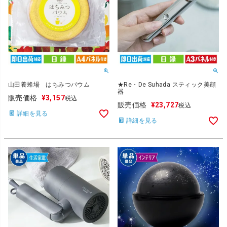
山田養蜂場 はちみつバウム
★Re・De Suhada スティック美顔
器
販売価格
¥
3,157
税込
販売価格
¥
23,727
税込
詳細を見る
詳細を見る