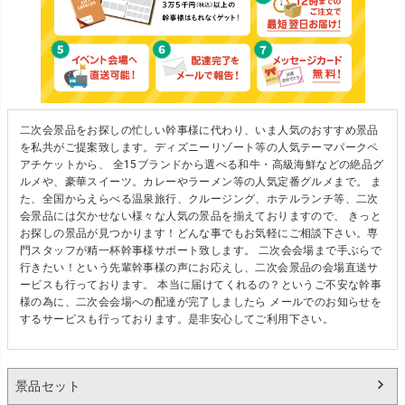
二次会景品をお探しの忙しい幹事様に代わり、いま人気のおすすめ景品
を私共がご提案致します。ディズニーリゾート等の人気テーマパークペ
アチケットから、 全15ブランドから選べる和牛・高級海鮮などの絶品グ
ルメや、豪華スイーツ。カレーやラーメン等の人気定番グルメまで。 ま
た、全国からえらべる温泉旅行、クルージング、ホテルランチ等、二次
会景品には欠かせない様々な人気の景品を揃えておりますので、 きっと
お探しの景品が見つかります！どんな事でもお気軽にご相談下さい。専
門スタッフが精一杯幹事様サポート致します。 二次会会場まで手ぶらで
行きたい！という先輩幹事様の声にお応えし、二次会景品の会場直送サ
ービスも行っております。 本当に届けてくれるの？というご不安な幹事
様の為に、二次会会場への配達が完了しましたら メールでのお知らせを
するサービスも行っております。是非安心してご利用下さい。
景品セット