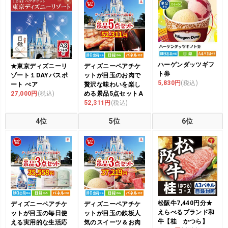
ハーゲンダッツギフ
★東京ディズニーリ
ディズニーペアチケ
ト券
ゾート１DAYパスポ
ットが目玉のお肉で
5,830円
(税込)
ート ぺア
贅沢な味わいを楽し
27,000円
(税込)
める景品5点セットA
52,311円
(税込)
4位
5位
6位
松阪牛7,440円分★
ディズニーペアチケ
ディズニーペアチケ
えらべるブランド和
ットが目玉の毎日使
ットが目玉の鉄板人
牛【桂 かつら】
える実用的な生活応
気のスイーツ＆お肉