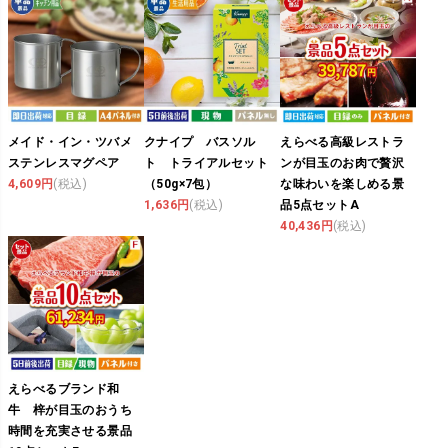
メイド・イン・ツバメ
クナイプ バスソル
えらべる高級レストラ
ステンレスマグペア
ト トライアルセット
ンが目玉のお肉で贅沢
4,609円
(税込)
（50g×7包）
な味わいを楽しめる景
1,636円
(税込)
品5点セットA
40,436円
(税込)
えらべるブランド和
牛 梓が目玉のおうち
時間を充実させる景品