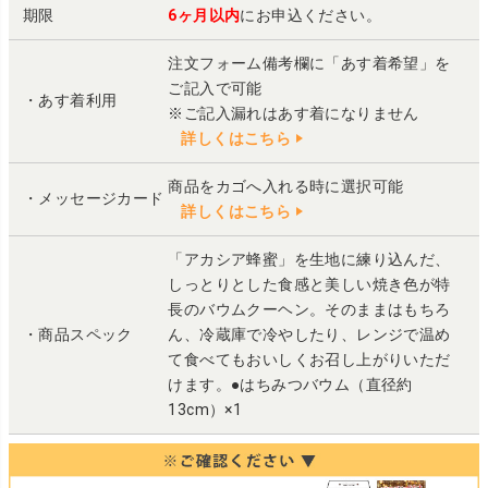
期限
6ヶ月以内
にお申込ください。
注文フォーム備考欄に「あす着希望」を
ご記入で可能
・あす着利用
※ご記入漏れはあす着になりません
詳しくはこちら
商品をカゴへ入れる時に選択可能
・メッセージカード
詳しくはこちら
「アカシア蜂蜜」を生地に練り込んだ、
しっとりとした食感と美しい焼き色が特
長のバウムクーヘン。そのままはもちろ
・商品スペック
ん、冷蔵庫で冷やしたり、レンジで温め
て食べてもおいしくお召し上がりいただ
けます。●はちみつバウム（直径約
13cm）×1