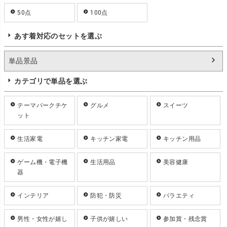
50点
100点
あす着対応のセットを選ぶ
単品景品
カテゴリで単品を選ぶ
テーマパークチケ
グルメ
スイーツ
ット
生活家電
キッチン家電
キッチン用品
ゲーム機・電子機
生活用品
美容健康
器
インテリア
防犯・防災
バラエティ
男性・女性が嬉し
子供が嬉しい
参加賞・残念賞