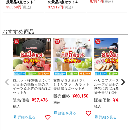
8,184円
(税込)
援景品3点セットE
の景品3点セットA
35,558円
(税込)
37,219円
(税込)
おすすめ商品
ロボット掃除機 ルンバ
女性が喜ぶ景品づく
ヘリコプタースカイ
が目玉の鉄板人気のス
し！リファ カラット
ルーズが目玉の幅広い
イーツ＆お肉の景品3点
美顔器 5点セットA
世代に喜ばれる人気
セットA
菓子景品3点セットH
販売価格
¥
60,150
販売価格
¥
57,476
販売価格
¥
42,724
税込
税込
税込
詳細を見る
詳細を見る
詳細を見る