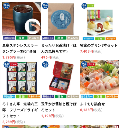
真空ステンレスカラー
まったりお茶漬け（ほ
牧家のプリン3本セット
タンブラー350ml1個
んの気持ちです）
7,403円
(税込)
1,795円
(税込)
496円
(税込)
ろくさん亭 道場六三
玉子かけ醤油と鰹そぼ
ふくちり詰合せ
郎 フリーズドライギ
ろセット
6,138円
(税込)
フトセット
1,198円
(税込)
3,289円
(税込)