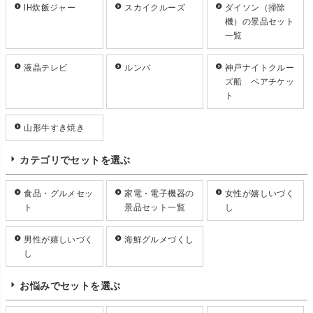
IH炊飯ジャー
スカイクルーズ
ダイソン（掃除
機）の景品セット
一覧
液晶テレビ
ルンバ
神戸ナイトクルー
ズ船 ペアチケッ
ト
山形牛すき焼き
カテゴリでセットを選ぶ
食品・グルメセッ
家電・電子機器の
女性が嬉しいづく
ト
景品セット一覧
し
男性が嬉しいづく
海鮮グルメづくし
し
お悩みでセットを選ぶ