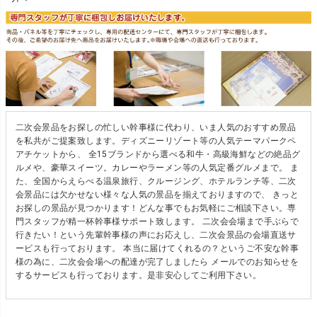
二次会景品をお探しの忙しい幹事様に代わり、いま人気のおすすめ景品
を私共がご提案致します。ディズニーリゾート等の人気テーマパークペ
アチケットから、 全15ブランドから選べる和牛・高級海鮮などの絶品グ
ルメや、豪華スイーツ。カレーやラーメン等の人気定番グルメまで。 ま
た、全国からえらべる温泉旅行、クルージング、ホテルランチ等、二次
会景品には欠かせない様々な人気の景品を揃えておりますので、 きっと
お探しの景品が見つかります！どんな事でもお気軽にご相談下さい。専
門スタッフが精一杯幹事様サポート致します。 二次会会場まで手ぶらで
行きたい！という先輩幹事様の声にお応えし、二次会景品の会場直送サ
ービスも行っております。 本当に届けてくれるの？というご不安な幹事
様の為に、二次会会場への配達が完了しましたら メールでのお知らせを
するサービスも行っております。是非安心してご利用下さい。