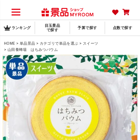
目玉景品
ランキング
予算で探す
点数で探す
で探す
HOME
単品景品
カテゴリで単品を選ぶ
スイーツ
山田養蜂場 はちみつバウム