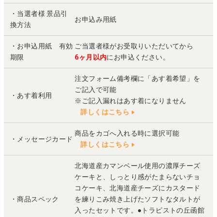
・当選者様 景品引
お申込み用紙
換方法
・お申込用紙 有効
ご当選者様がお受取りいただいてから
期限
6ヶ月以内
にお申込ください。
注文フォーム備考欄に「あす着希望」を
ご記入で可能
・あす着利用
※ご記入漏れはあす着になりません
詳しくはこちら
商品をカゴへ入れる時に選択可能
・メッセージカード
詳しくはこちら
北海道産カマンベール使用の濃厚チーズ
ケーキと、しっとり感がたまらないチョ
コケーキ、北海道産チーズにカスタード
・商品スペック
を練りこみ焼き上げたソフトなタルトが
入ったセットです。●トラピストの丘函館