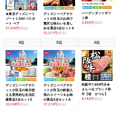
ハーゲンダッツギフ
★東京ディズニーリ
ディズニーペアチケ
ト券
ゾート１DAYパスポ
ットが目玉のお肉で
5,830円
(税込)
ート ぺア
贅沢な味わいを楽し
27,000円
(税込)
める景品5点セットA
52,311円
(税込)
4位
5位
6位
松阪牛7,440円分★
ディズニーペアチケ
ディズニーペアチケ
えらべるブランド和
ットが目玉の毎日使
ットが目玉の鉄板人
牛【桂 かつら】
える実用的な生活応
気のスイーツ＆お肉
8,184円
(税込)
援景品3点セットE
の景品3点セットA
35,558円
(税込)
37,219円
(税込)