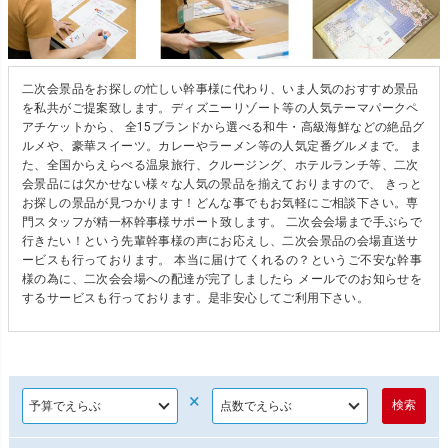
二次会景品をお探しの忙しい幹事様に代わり、いま人気のおすすめ景品
を私共がご提案致します。ディズニーリゾート等の人気テーマパークペ
アチケットから、 全15ブランドから選べる和牛・高級海鮮などの絶品グ
ルメや、豪華スイーツ。カレーやラーメン等の人気定番グルメまで。 ま
た、全国からえらべる温泉旅行、クルージング、ホテルランチ等、二次
会景品には欠かせない様々な人気の景品を揃えておりますので、 きっと
お探しの景品が見つかります！どんな事でもお気軽にご相談下さい。専
門スタッフが精一杯幹事様サポート致します。 二次会会場まで手ぶらで
行きたい！という先輩幹事様の声にお応えし、二次会景品の会場直送サ
ービスも行っております。 本当に届けてくれるの？というご不安な幹事
様の為に、二次会会場への配達が完了しましたら メールでのお知らせを
するサービスも行っております。是非安心してご利用下さい。
×