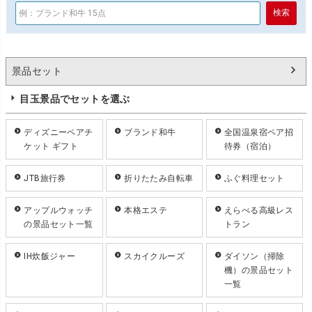
景品セット
目玉景品でセットを選ぶ
ディズニーペアチ
ブランド和牛
全国温泉宿ペア招
ケット ギフト
待券（宿泊）
JTB旅行券
折りたたみ自転車
ふぐ料理セット
アップルウォッチ
本格エステ
えらべる高級レス
の景品セット一覧
トラン
IH炊飯ジャー
スカイクルーズ
ダイソン（掃除
機）の景品セット
一覧