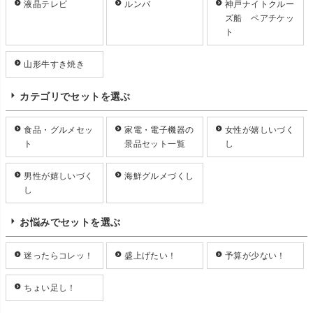
液晶テレビ
ルンバ
神戸ナイトクルー
ズ船 ペアチケッ
ト
山形牛すき焼き
カテゴリでセットを選ぶ
食品・グルメセッ
家電・電子機器の
女性が嬉しいづく
ト
景品セット一覧
し
男性が嬉しいづく
海鮮グルメづくし
し
お悩みでセットを選ぶ
迷ったらコレッ！
盛上げたい！
予算が少ない！
ちょい足し！