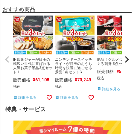
おすすめ商品
IH炊飯ジャーが目玉の
ニンテンドースイッチ
絶品！グルメづくし 
幅広い世代に喜ばれる
ライトが目玉のおうち
ぐろ刺身 3点セットA
人気お菓子景品3点セッ
時間を快適に過ごせる
販売価格
¥
56,089
トH
景品3点セットG
税込
販売価格
¥
61,108
販売価格
¥
70,249
税込
税込
詳細を見る
詳細を見る
詳細を見る
特典・サービス