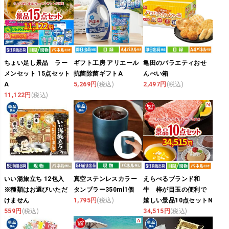
ちょい足し景品 ラー
ギフト工房 アリエール
亀田のバラエティおせ
メンセット 15点セット
抗菌除菌ギフトA
んべい箱
A
5,269円
(税込)
2,497円
(税込)
11,122円
(税込)
いい湯旅立ち 12包入
真空ステンレスカラー
えらべるブランド和
※種類はお選びいただ
タンブラー350ml1個
牛 梓が目玉の便利で
けません
1,795円
(税込)
嬉しい景品10点セットN
559円
(税込)
34,515円
(税込)