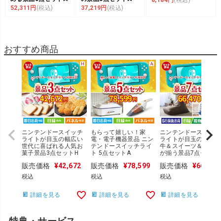
52,311円
(税込)
37,219円
(税込)
おすすめ商品
ニンテンドースイッチ
もらって嬉しい！家
ニンテンドースイッ
ライトが目玉の幅広い
電・電子機器景品 ニン
ライトが目玉の黒毛和
世代に喜ばれる人気お
テンドースイッチライ
牛＆スイーツ＆実用品
菓子景品3点セットH
ト 5点セットA
が揃う景品7点セット
販売価格
¥
42,672
販売価格
¥
78,599
販売価格
¥
66,470
税込
税込
税込
詳細を見る
詳細を見る
詳細を見る