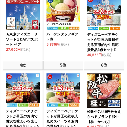
★東京ディズニーリ
ハーゲンダッツギフ
ディズニーペアチケ
ゾート１DAYパスポ
ト券
ットが目玉の毎日使
ート ぺア
5,830円
(税込)
える実用的な生活応
27,000円
(税込)
援景品3点セットE
35,558円
(税込)
4位
5位
6位
ディズニーペアチケ
ディズニーペアチケ
松阪牛7,440円分★え
ットが目玉のお肉で
ットが目玉の鉄板人
らべるブランド和牛
贅沢な味わいを楽し
気のスイーツ＆お肉
【桂 かつら】
める景品5点セットA
の景品3点セットA
8,184円
(税込)