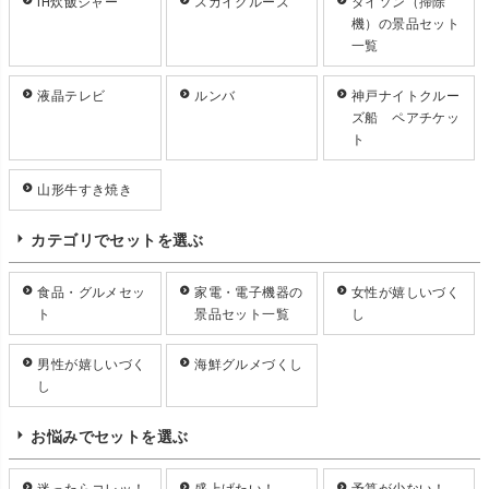
IH炊飯ジャー
スカイクルーズ
ダイソン（掃除
機）の景品セット
一覧
液晶テレビ
ルンバ
神戸ナイトクルー
ズ船 ペアチケッ
ト
山形牛すき焼き
カテゴリでセットを選ぶ
食品・グルメセッ
家電・電子機器の
女性が嬉しいづく
ト
景品セット一覧
し
男性が嬉しいづく
海鮮グルメづくし
し
お悩みでセットを選ぶ