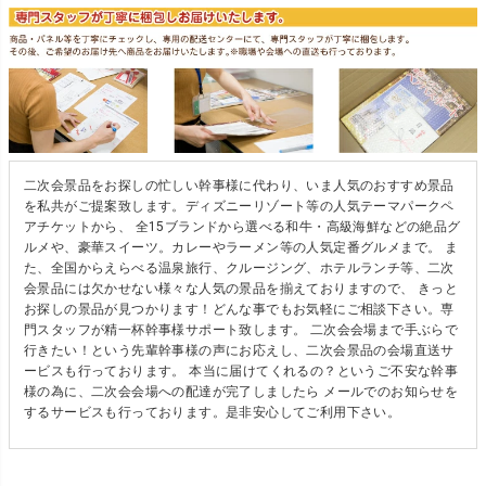
二次会景品をお探しの忙しい幹事様に代わり、いま人気のおすすめ景品
を私共がご提案致します。ディズニーリゾート等の人気テーマパークペ
アチケットから、 全15ブランドから選べる和牛・高級海鮮などの絶品グ
ルメや、豪華スイーツ。カレーやラーメン等の人気定番グルメまで。 ま
た、全国からえらべる温泉旅行、クルージング、ホテルランチ等、二次
会景品には欠かせない様々な人気の景品を揃えておりますので、 きっと
お探しの景品が見つかります！どんな事でもお気軽にご相談下さい。専
門スタッフが精一杯幹事様サポート致します。 二次会会場まで手ぶらで
行きたい！という先輩幹事様の声にお応えし、二次会景品の会場直送サ
ービスも行っております。 本当に届けてくれるの？というご不安な幹事
様の為に、二次会会場への配達が完了しましたら メールでのお知らせを
するサービスも行っております。是非安心してご利用下さい。