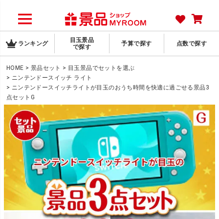
目玉景品
ランキング
予算で探す
点数で探す
で探す
HOME
景品セット
目玉景品でセットを選ぶ
ニンテンドースイッチ ライト
ニンテンドースイッチライトが目玉のおうち時間を快適に過ごせる景品3
点セットG