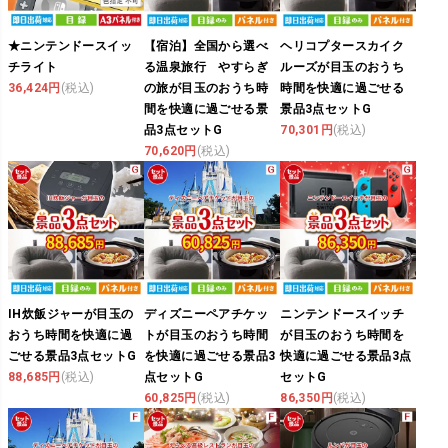
★ニンテンドースイッ
【宿泊】全国から選べ
ヘリコプタースカイク
チライト
る温泉旅行 やすらぎ
ルーズが目玉のおうち
36,424円
(税込)
の旅が目玉のおうち時
時間を快適に過ごせる
間を快適に過ごせる景
景品3点セットG
品3点セットG
70,301円
(税込)
70,620円
(税込)
IH炊飯ジャーが目玉の
ディズニーペアチケッ
ニンテンドースイッチ
おうち時間を快適に過
トが目玉のおうち時間
が目玉のおうち時間を
ごせる景品3点セットG
を快適に過ごせる景品3
快適に過ごせる景品3点
88,685円
(税込)
点セットG
セットG
60,825円
(税込)
86,350円
(税込)