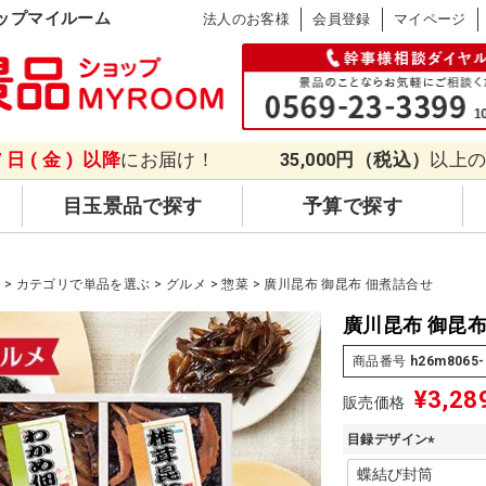
ップマイルーム
法人のお客様
会員登録
マイページ
7日(金)
以降
にお届け！
35,000円（税込）
以上
目玉景品で探す
予算で探す
品
カテゴリで単品を選ぶ
グルメ
惣菜
廣川昆布 御昆布 佃煮詰合せ
廣川昆布 御昆布
商品番号
h26m8065-
¥
3,28
販売価格
目録デザイン
(