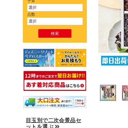
予算
点数
目玉別で二次会景品セ
ットを選ぶ