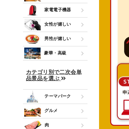
家電電子機器
女性が嬉しい
男性が嬉しい
豪華・高級
カテゴリ別で二次会単
品景品を選ぶ
テーマパーク
グルメ
肉