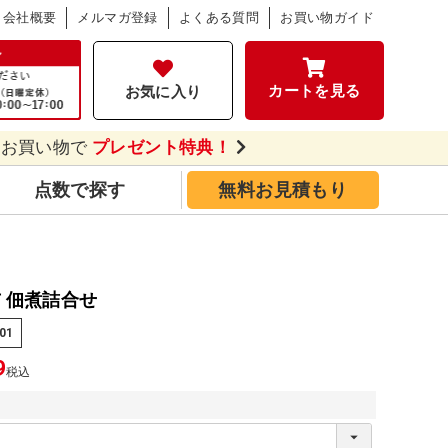
会社概要
メルマガ登録
よくある質問
お買い物ガイド
カートを見る
お気に入り
のお買い物で
プレゼント特典！
点数で探す
無料お見積もり
 佃煮詰合せ
01
9
税込