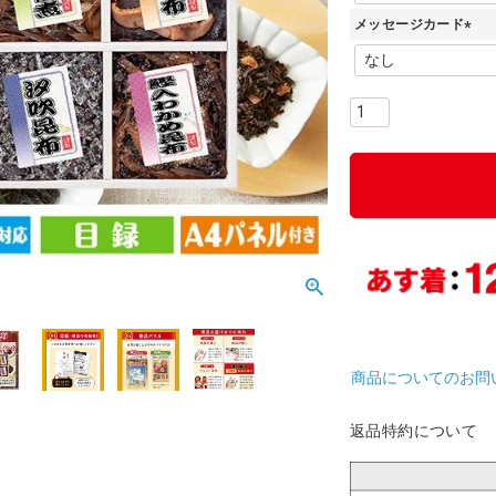
必
メッセージカード
須
)
(
必
須
)
商品についてのお問
返品特約について