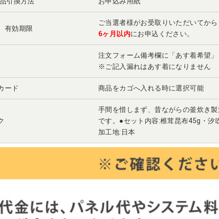
景品引換方法
お申込み用紙
ご当選者様がお受取りいただいてから
 有効期限
6ヶ月以内
にお申込ください。
注文フォーム備考欄に「あす着希望
※ご記入漏れはあす着になりません
カード
商品をカゴへ入れる時に選択可能
手間を惜しまず、昔ながらの釜炊き製
ク
です。●セット内容:椎茸昆布45g・汐吹
加工地:日本