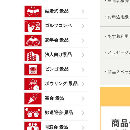
・当選者様 
結婚式 景品
・お申込用紙
ゴルフコンペ
・あす着利用
忘年会 景品
・メッセージ
法人向け景品
ビンゴ 景品
・商品スペッ
ボウリング 景品
宴会 景品
歓送迎会 景品
同窓会 景品