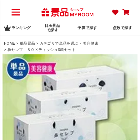
目玉景品
ランキング
予算で探す
点数で探す
で探す
HOME
単品景品
カテゴリで単品を選ぶ
美容健康
鼻セレブ ＢＯＸティッシュ3箱セット