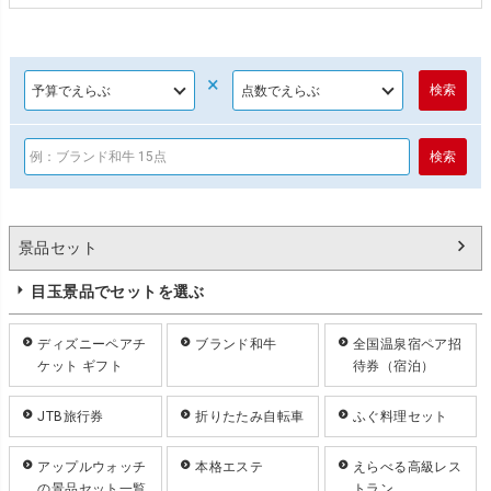
×
景品セット
目玉景品でセットを選ぶ
ディズニーペアチ
ブランド和牛
全国温泉宿ペア招
ケット ギフト
待券（宿泊）
JTB旅行券
折りたたみ自転車
ふぐ料理セット
アップルウォッチ
本格エステ
えらべる高級レス
の景品セット一覧
トラン