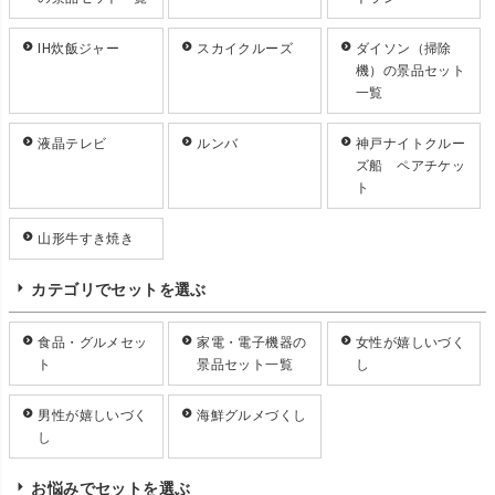
IH炊飯ジャー
スカイクルーズ
ダイソン（掃除
機）の景品セット
一覧
液晶テレビ
ルンバ
神戸ナイトクルー
ズ船 ペアチケッ
ト
山形牛すき焼き
カテゴリでセットを選ぶ
食品・グルメセッ
家電・電子機器の
女性が嬉しいづく
ト
景品セット一覧
し
男性が嬉しいづく
海鮮グルメづくし
し
お悩みでセットを選ぶ