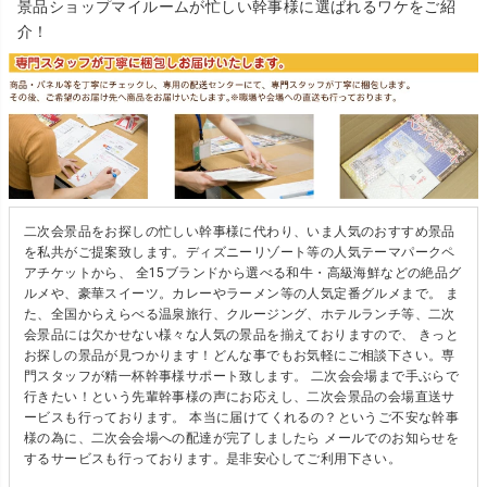
景品ショップマイルームが忙しい幹事様に選ばれるワケをご紹
介！
二次会景品をお探しの忙しい幹事様に代わり、いま人気のおすすめ景品
を私共がご提案致します。ディズニーリゾート等の人気テーマパークペ
アチケットから、 全15ブランドから選べる和牛・高級海鮮などの絶品グ
ルメや、豪華スイーツ。カレーやラーメン等の人気定番グルメまで。 ま
た、全国からえらべる温泉旅行、クルージング、ホテルランチ等、二次
会景品には欠かせない様々な人気の景品を揃えておりますので、 きっと
お探しの景品が見つかります！どんな事でもお気軽にご相談下さい。専
門スタッフが精一杯幹事様サポート致します。 二次会会場まで手ぶらで
行きたい！という先輩幹事様の声にお応えし、二次会景品の会場直送サ
ービスも行っております。 本当に届けてくれるの？というご不安な幹事
様の為に、二次会会場への配達が完了しましたら メールでのお知らせを
するサービスも行っております。是非安心してご利用下さい。