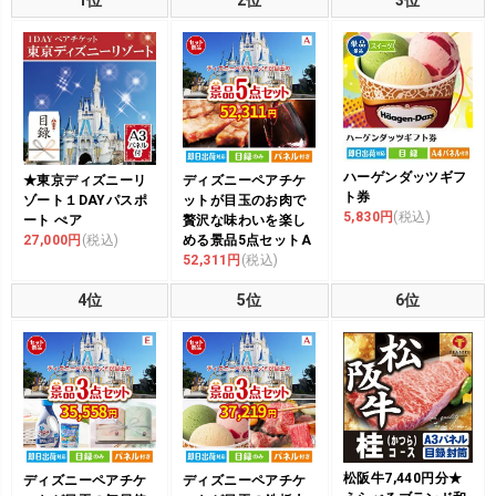
1位
2位
3位
ハーゲンダッツギフ
★東京ディズニーリ
ディズニーペアチケ
ト券
ゾート１DAYパスポ
ットが目玉のお肉で
5,830円
(税込)
ート ぺア
贅沢な味わいを楽し
27,000円
(税込)
める景品5点セットA
52,311円
(税込)
4位
5位
6位
松阪牛7,440円分★
ディズニーペアチケ
ディズニーペアチケ