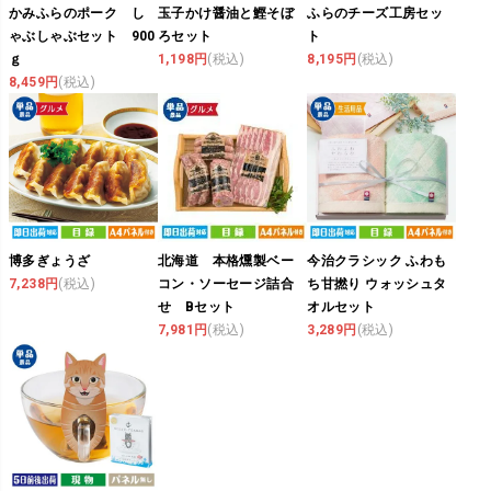
かみふらのポーク し
玉子かけ醤油と鰹そぼ
ふらのチーズ工房セッ
ゃぶしゃぶセット 900
ろセット
ト
ｇ
1,198円
(税込)
8,195円
(税込)
8,459円
(税込)
博多ぎょうざ
北海道 本格燻製ベー
今治クラシック ふわも
7,238円
(税込)
コン・ソーセージ詰合
ち甘撚り ウォッシュタ
せ Bセット
オルセット
7,981円
(税込)
3,289円
(税込)