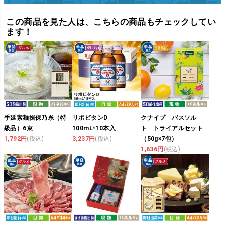
この商品を見た人は、こちらの商品もチェックしてい
ます！
手延素麺揖保乃糸（特
リポビタンD
クナイプ バスソル
級品）6束
100mL*10本入
ト トライアルセット
1,792円
(税込)
3,237円
(税込)
（50g×7包）
1,636円
(税込)