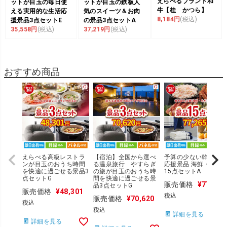
えらべるブランド和
ットが目玉の毎日使
ットが目玉の鉄板人
牛【桂 かつら】
える実用的な生活応
気のスイーツ＆お肉
8,184円
(税込)
援景品3点セットE
の景品3点セットA
35,558円
(税込)
37,219円
(税込)
おすすめ商品
えらべる高級レストラ
【宿泊】全国から選べ
予算の少ない幹事さま
ンが目玉のおうち時間
る温泉旅行 やすらぎ
応援景品 海鮮・毛が
を快適に過ごせる景品3
の旅が目玉のおうち時
15点セットA
点セットG
間を快適に過ごせる景
販売価格
¥
77,265
品3点セットG
販売価格
¥
48,301
税込
販売価格
¥
70,620
税込
税込
詳細を見る
詳細を見る