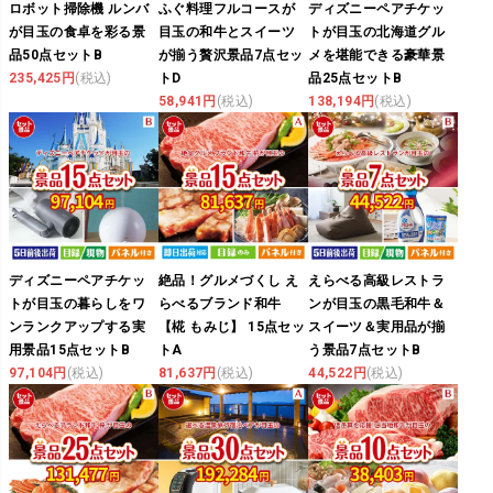
ロボット掃除機 ルンバ
ふぐ料理フルコースが
ディズニーペアチケッ
が目玉の食卓を彩る景
目玉の和牛とスイーツ
トが目玉の北海道グル
品50点セットB
が揃う贅沢景品7点セッ
メを堪能できる豪華景
235,425円
(税込)
トD
品25点セットB
58,941円
(税込)
138,194円
(税込)
ディズニーペアチケッ
絶品！グルメづくし え
えらべる高級レストラ
トが目玉の暮らしをワ
らべるブランド和牛
ンが目玉の黒毛和牛＆
ンランクアップする実
【椛 もみじ】 15点セッ
スイーツ＆実用品が揃
用景品15点セットB
トA
う景品7点セットB
97,104円
(税込)
81,637円
(税込)
44,522円
(税込)