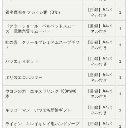
【目録】A4パ
銀座鹿鳴春 フカヒレ粥（3食）
１
ネル付き
ドクターショール ベルベットスムー
【目録】A4パ
１
ズ 電動角質リムーバー
ネル付き
味の素 クノールプレミアムスープギフ
【目録】A4パ
１
ト
ネル付き
【目録】A4パ
バラエティセット
１
ネル付き
【目録】A4パ
ポリ袋エコホルダー
１
ネル付き
ウコンの力 エキスドリンク 100ml×6
【目録】A4パ
１
本
ネル付き
【目録】A4パ
キッコーマン いつでも新鮮ギフト
１
ネル付き
ライオン キレイキレイ泡ハンドソープ
【目録】A4パ
１