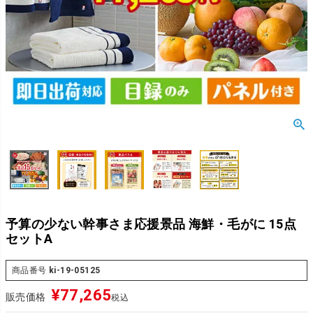
予算の少ない幹事さま応援景品 海鮮・毛がに 15点
セットA
商品番号
ki-19-05125
¥
77,265
販売価格
税込