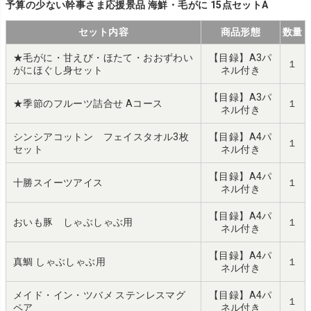
予算の少ない幹事さま応援景品 海鮮・毛がに 15点セットA
セット内容
商品形態
数量
★毛がに・甘えび・ほたて・おおずわい
【目録】A3パ
１
がにほぐし身セット
ネル付き
【目録】A3パ
★季節のフルーツ詰合せ Aコース
１
ネル付き
シンシアコットン フェイスタオル3枚
【目録】A4パ
１
セット
ネル付き
【目録】A4パ
十勝スイーツアイス
１
ネル付き
【目録】A4パ
おいも豚 しゃぶしゃぶ用
１
ネル付き
【目録】A4パ
真鯛 しゃぶしゃぶ用
１
ネル付き
メイド・イン・ツバメ ステンレスマグ
【目録】A4パ
１
ペア
ネル付き