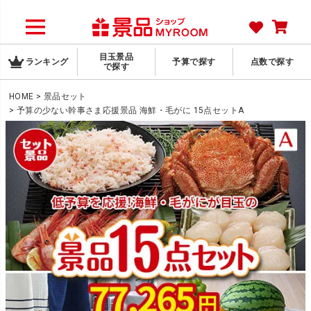
目玉景品
ランキング
予算で探す
点数で探す
で探す
HOME
景品セット
予算の少ない幹事さま応援景品 海鮮・毛がに 15点セットA