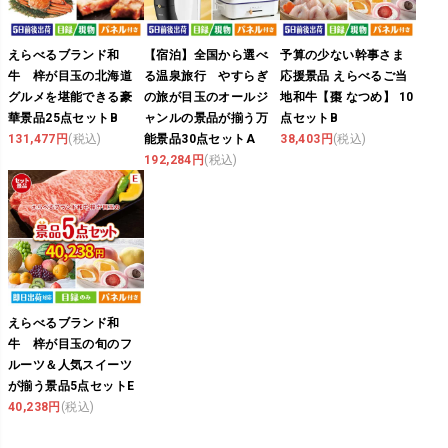
えらべるブランド和
【宿泊】全国から選べ
予算の少ない幹事さま
牛 梓が目玉の北海道
る温泉旅行 やすらぎ
応援景品 えらべるご当
グルメを堪能できる豪
の旅が目玉のオールジ
地和牛【棗 なつめ】 10
華景品25点セットB
ャンルの景品が揃う万
点セットB
131,477円
(税込)
能景品30点セットA
38,403円
(税込)
192,284円
(税込)
えらべるブランド和
牛 梓が目玉の旬のフ
ルーツ＆人気スイーツ
が揃う景品5点セットE
40,238円
(税込)