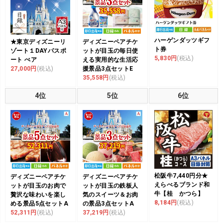
ハーゲンダッツギフ
★東京ディズニーリ
ディズニーペアチケ
ト券
ゾート１DAYパスポ
ットが目玉の毎日使
5,830円
(税込)
ート ぺア
える実用的な生活応
27,000円
(税込)
援景品3点セットE
35,558円
(税込)
4位
5位
6位
松阪牛7,440円分★
ディズニーペアチケ
ディズニーペアチケ
えらべるブランド和
ットが目玉のお肉で
ットが目玉の鉄板人
牛【桂 かつら】
贅沢な味わいを楽し
気のスイーツ＆お肉
8,184円
(税込)
める景品5点セットA
の景品3点セットA
52,311円
(税込)
37,219円
(税込)