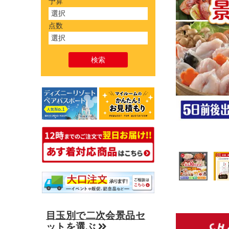
予算
点数
目玉別で二次会景品セ
ットを選ぶ