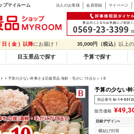
ップマイルーム
法人のお客様
会員登録
マイページ
7日(金)
以降
にお届け！
35,000円（税込）
以上
目玉景品で探す
予算で探す
ット
予算の少ない幹事さま応援景品 海鮮・毛がに 10点セットB
予算の少ない幹
商品番号
ki-19-0512
¥
49,3
販売価格
目録デザイン
(