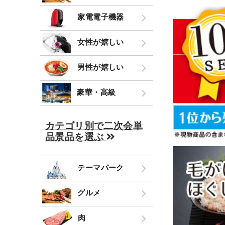
家電電子機器
女性が嬉しい
男性が嬉しい
豪華・高級
カテゴリ別で二次会単
品景品を選ぶ
テーマパーク
グルメ
肉