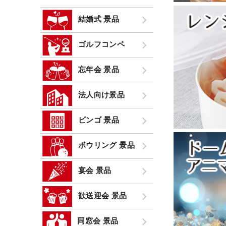
結婚式 景品
ゴルフコンペ
忘年会 景品
法人向け景品
ビンゴ 景品
ボウリング 景品
宴会 景品
歓送迎会 景品
同窓会 景品