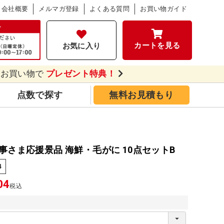
会社概要
メルマガ登録
よくある質問
お買い物ガイド
カートを見る
お気に入り
のお買い物で
プレゼント特典！
点数で探す
無料お見積もり
事さま応援景品 海鮮・毛がに 10点セットB
4
04
税込