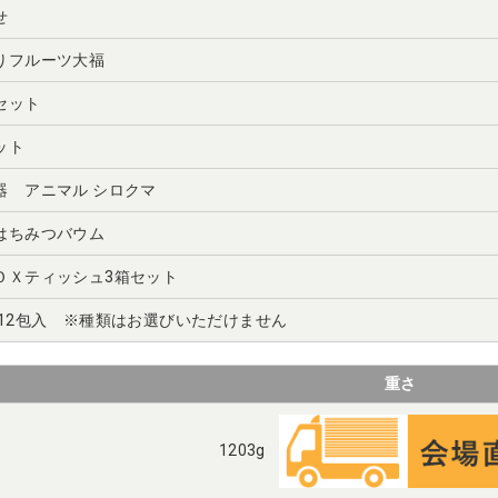
せ
りフルーツ大福
セット
ット
器 アニマル シロクマ
はちみつバウム
ＯＸティッシュ3箱セット
 12包入 ※種類はお選びいただけません
重さ
1203g