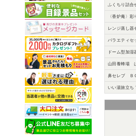
ふくちり詰合
〈香炉庵〉彩
レンジ蒸し器
バラエティセ
ドーム型加湿
山田養蜂場 
鼻セレブ Ｂ
いい湯旅立ち