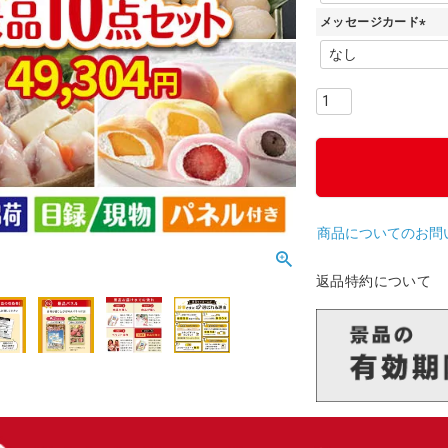
必
メッセージカード
須
)
(
必
須
)
商品についてのお問
返品特約について