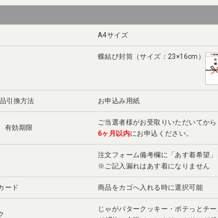
A4サイズ
蝶結び封筒（サイズ：23×16cm）
景品引換方法
お申込み用紙
ご当選者様がお受取りいただいてから
 有効期限
6ヶ月以内
にお申込ください。
注文フォーム備考欄に「あす着希望
※ご記入漏れはあす着になりません
カード
商品をカゴへ入れる時に選択可能
じゃがバタークッキー・ポテっとチー
ク