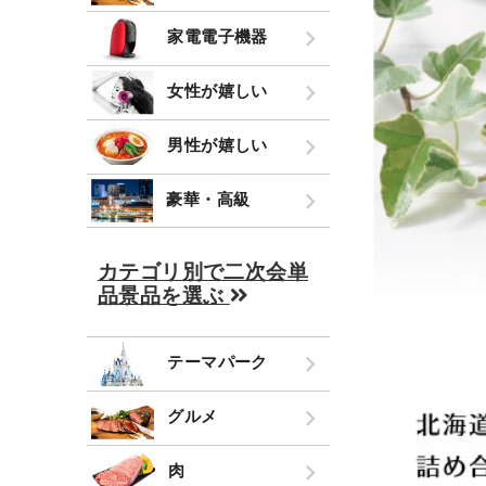
家電電子機器
女性が嬉しい
男性が嬉しい
豪華・高級
カテゴリ別で二次会単
品景品を選ぶ
テーマパーク
グルメ
肉