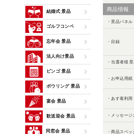
商品情報
結婚式 景品
・景品パネル
ゴルフコンペ
忘年会 景品
・目録
法人向け景品
・当選者様 
ビンゴ 景品
・お申込用紙
ボウリング 景品
・あす着利用
宴会 景品
・メッセージ
歓送迎会 景品
同窓会 景品
・商品スペッ