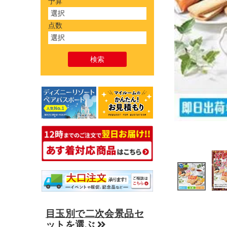
予算
点数
目玉別で二次会景品セ
ットを選ぶ