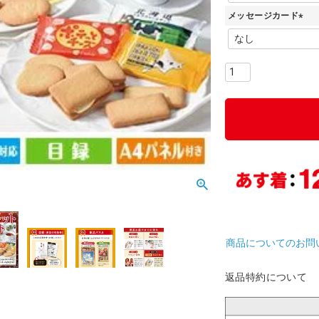
必
メッセージカード
須
)
(
必
須
)
商品についてのお問
返品特約について