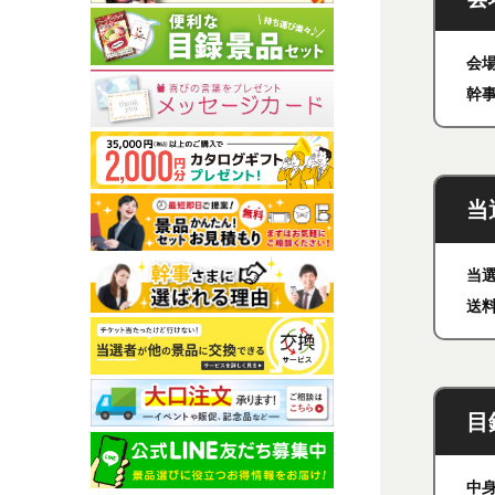
会
幹
当
当
送
目
中