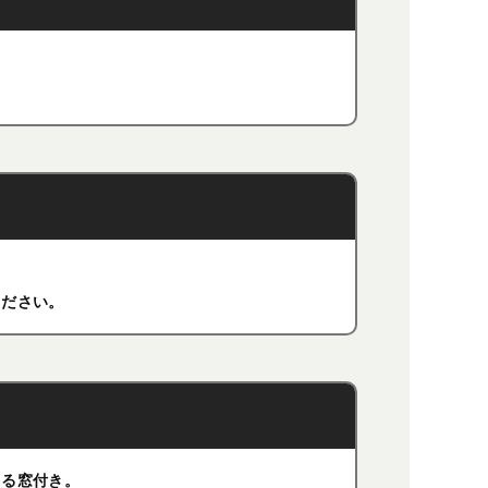
。
ください。
きる窓付き。