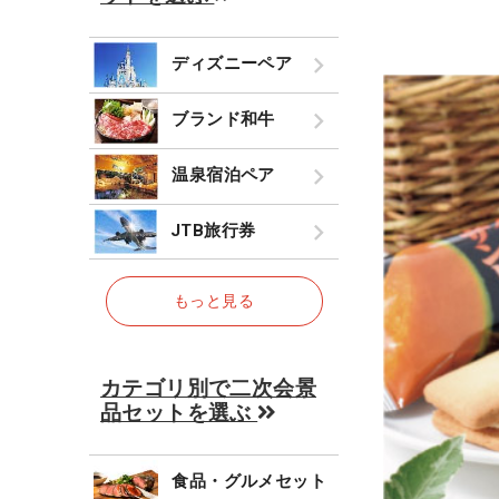
ディズニーペア
ブランド和牛
温泉宿泊ペア
JTB旅行券
もっと見る
カテゴリ別で二次会景
品セットを選ぶ
食品・グルメセット