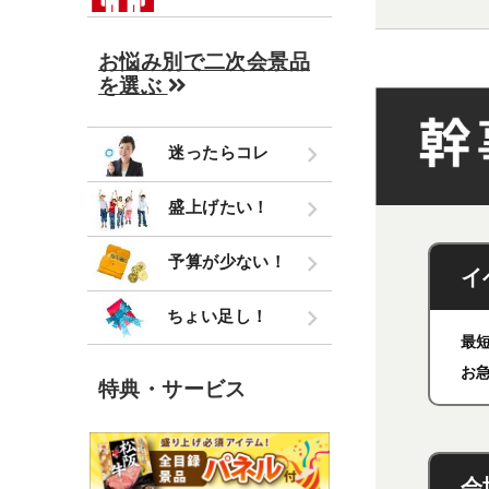
お悩み別で二次会景品
を選ぶ
迷ったらコレ
盛上げたい！
予算が少ない！
イ
ちょい足し！
最
お
特典・サービス
会