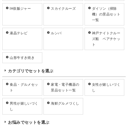
IH炊飯ジャー
スカイクルーズ
ダイソン（掃除
機）の景品セット
一覧
液晶テレビ
ルンバ
神戸ナイトクルー
ズ船 ペアチケッ
ト
山形牛すき焼き
カテゴリでセットを選ぶ
食品・グルメセッ
家電・電子機器の
女性が嬉しいづく
ト
景品セット一覧
し
男性が嬉しいづく
海鮮グルメづくし
し
お悩みでセットを選ぶ