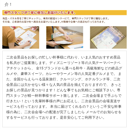
介！
二次会景品をお探しの忙しい幹事様に代わり、いま人気のおすすめ景品
を私共がご提案致します。ディズニーリゾート等の人気テーマパークペ
アチケットから、 全15ブランドから選べる和牛・高級海鮮などの絶品グ
ルメや、豪華スイーツ。カレーやラーメン等の人気定番グルメまで。 ま
た、全国からえらべる温泉旅行、クルージング、ホテルランチ等、二次
会景品には欠かせない様々な人気の景品を揃えておりますので、 きっと
お探しの景品が見つかります！どんな事でもお気軽にご相談下さい。専
門スタッフが精一杯幹事様サポート致します。 二次会会場まで手ぶらで
行きたい！という先輩幹事様の声にお応えし、二次会景品の会場直送サ
ービスも行っております。 本当に届けてくれるの？というご不安な幹事
様の為に、二次会会場への配達が完了しましたら メールでのお知らせを
するサービスも行っております。是非安心してご利用下さい。