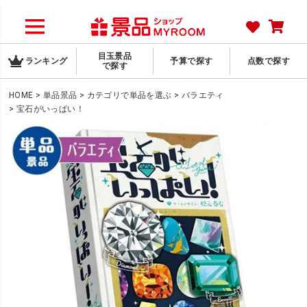
目玉景品
ランキング
予算で探す
点数で探す
で探す
HOME
単品景品
カテゴリで単品を選ぶ
バラエティ
宝石がいっぱい！