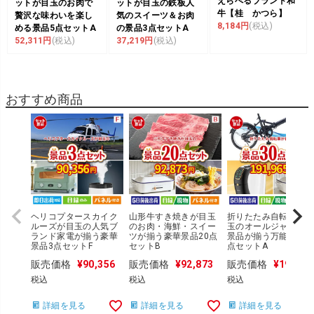
えらべるブランド和
ットが目玉のお肉で
ットが目玉の鉄板人
牛【桂 かつら】
贅沢な味わいを楽し
気のスイーツ＆お肉
8,184円
(税込)
める景品5点セットA
の景品3点セットA
52,311円
(税込)
37,219円
(税込)
おすすめ商品
ヘリコプタースカイク
山形牛すき焼きが目玉
折りたたみ自転車が目
ルーズが目玉の人気ブ
のお肉・海鮮・スイー
玉のオールジャンルの
ランド家電が揃う豪華
ツが揃う豪華景品20点
景品が揃う万能景品3
景品3点セットF
セットB
点セットA
販売価格
¥
90,356
販売価格
¥
92,873
販売価格
¥
191,96
税込
税込
税込
詳細を見る
詳細を見る
詳細を見る