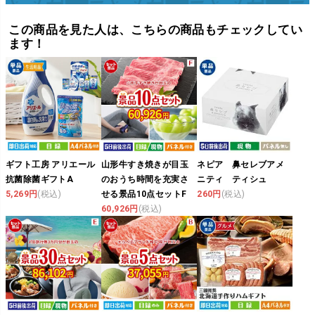
この商品を見た人は、こちらの商品もチェックしてい
ます！
ギフト工房 アリエール
山形牛すき焼きが目玉
ネピア 鼻セレブアメ
抗菌除菌ギフトA
のおうち時間を充実さ
ニティ ティシュ
5,269円
(税込)
せる景品10点セットF
260円
(税込)
60,926円
(税込)