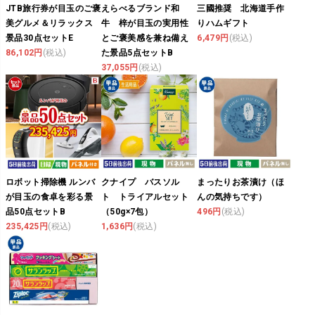
JTB旅行券が目玉のご褒
えらべるブランド和
三國推奨 北海道手作
美グルメ＆リラックス
牛 梓が目玉の実用性
りハムギフト
景品30点セットE
とご褒美感を兼ね備え
6,479円
(税込)
86,102円
(税込)
た景品5点セットB
37,055円
(税込)
ロボット掃除機 ルンバ
クナイプ バスソル
まったりお茶漬け（ほ
が目玉の食卓を彩る景
ト トライアルセット
んの気持ちです）
品50点セットB
（50g×7包）
496円
(税込)
235,425円
(税込)
1,636円
(税込)