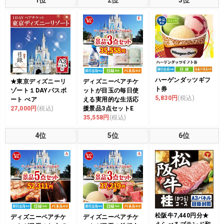
ハーゲンダッツギフ
★東京ディズニーリ
ディズニーペアチケ
ト券
ゾート１DAYパスポ
ットが目玉の毎日使
5,830円
(税込)
ート ぺア
える実用的な生活応
27,000円
(税込)
援景品3点セットE
35,558円
(税込)
4位
5位
6位
松阪牛7,440円分★
ディズニーペアチケ
ディズニーペアチケ