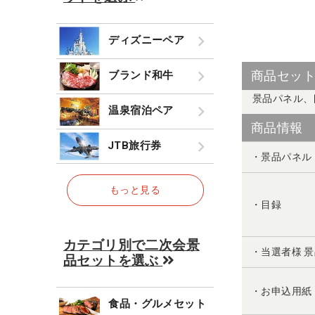
ディズニーペア
商品セッ
ブランド和牛
景品パネル、
温泉宿泊ペア
商品情報
JTB旅行券
・景品パネル
もっと見る
・目録
カテゴリ別で二次会景
・当選者様 
品セットを選ぶ
・お申込用紙
食品・グルメセット