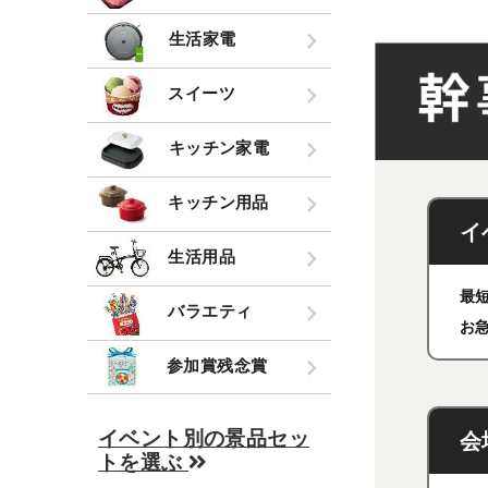
生活家電
スイーツ
キッチン家電
キッチン用品
イ
生活用品
最
バラエティ
お
参加賞残念賞
イベント別の景品セッ
会
トを選ぶ