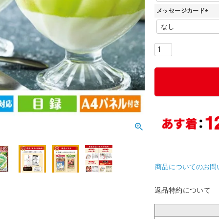
必
メッセージカード
須
)
(
必
須
)
商品についてのお問
返品特約について