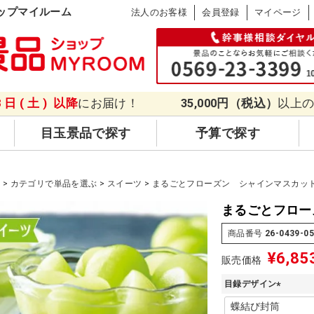
ップマイルーム
法人のお客様
会員登録
マイページ
8日(土)
以降
にお届け！
35,000円（税込）
以上
目玉景品で探す
予算で探す
品
カテゴリで単品を選ぶ
スイーツ
まるごとフローズン シャインマスカッ
まるごとフロー
商品番号
26-0439-0
¥
6,85
販売価格
目録デザイン
(