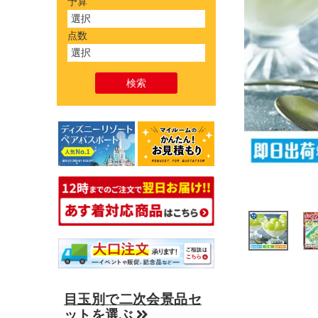
予算
点数
目玉別で二次会景品セ
ットを選ぶ