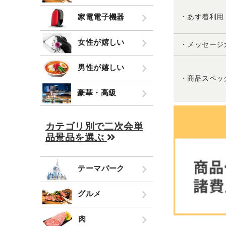
家電電子機器
・あす着利用
女性が嬉しい
・メッセージ
男性が嬉しい
・商品スペッ
豪華・高級
カテゴリ別で二次会単
品景品を選ぶ
テーマパーク
グルメ
肉