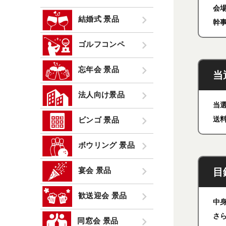
会
結婚式 景品
幹
ゴルフコンペ
忘年会 景品
当
法人向け景品
当
送
ビンゴ 景品
ボウリング 景品
宴会 景品
目
歓送迎会 景品
中
さ
同窓会 景品