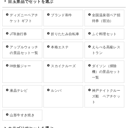
目玉景品でセットを選ぶ
ディズニーペアチ
ブランド和牛
全国温泉宿ペア招
ケット ギフト
待券（宿泊）
JTB旅行券
折りたたみ自転車
ふぐ料理セット
アップルウォッチ
本格エステ
えらべる高級レス
の景品セット一覧
トラン
IH炊飯ジャー
スカイクルーズ
ダイソン（掃除
機）の景品セット
一覧
液晶テレビ
ルンバ
神戸ナイトクルー
ズ船 ペアチケッ
ト
山形牛すき焼き