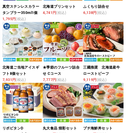
真空ステンレスカラー
北海道プリンセット
ふくちり詰合せ
タンブラー350ml1個
4,741円
(税込)
6,138円
(税込)
1,795円
(税込)
北海道ご当地アイスギ
★季節のフルーツ詰合
三國推奨 北海道産牛
フト8個セット
せ Cコース
ローストビーフ
7,931円
(税込)
7,777円
(税込)
9,119円
(税込)
リポビタンD
丸大食品 煌彩セット
プチ海鮮丼セット