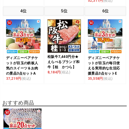
52,311円
(税込)
4位
5位
6位
松阪牛7,440円分★
ディズニーペアチケ
ディズニーペアチケ
えらべるブランド和
ットが目玉の鉄板人
ットが目玉の毎日使
牛【桂 かつら】
気のスイーツ＆お肉
える実用的な生活応
8,184円
(税込)
の景品3点セットA
援景品3点セットE
37,219円
(税込)
35,558円
(税込)
おすすめ商品