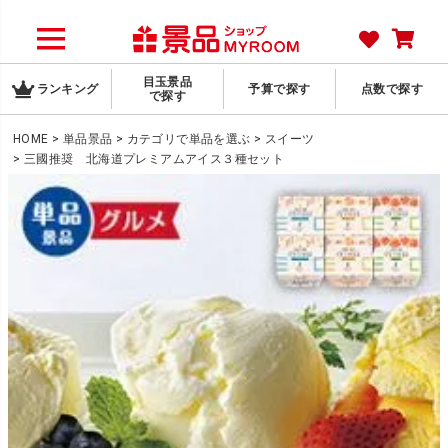
目玉景品
ランキング
予算で探す
点数で探す
で探す
HOME
単品景品
カテゴリで単品を選ぶ
スイーツ
三國推奨 北海道プレミアムアイス３種セット