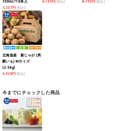
100mL*10本入
6,149円
(税込)
8,195円
(税込)
3,237円
(税込)
北海道産 新じゃが (男
爵いも) Mサイズ
(2.5kg)
4,928円
(税込)
今までにチェックした商品