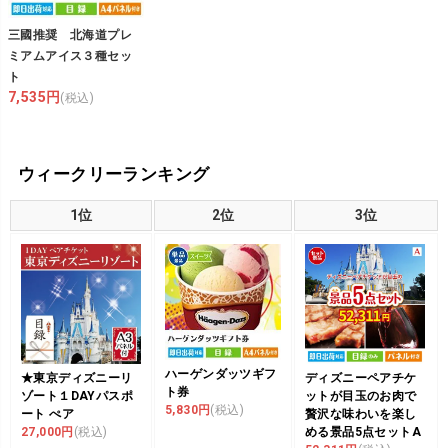
三國推奨 北海道プレ
ミアムアイス３種セッ
ト
7,535円
(税込)
ウィークリーランキング
1位
2位
3位
ハーゲンダッツギフ
★東京ディズニーリ
ディズニーペアチケ
ト券
ゾート１DAYパスポ
ットが目玉のお肉で
5,830円
(税込)
ート ぺア
贅沢な味わいを楽し
27,000円
(税込)
める景品5点セットA