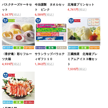
バスクチーズケーキセ
今治謹製 タオルセッ
北海道プリンセット
ット
ト ピンク
4,741円
(税込)
6,347円
(税込)
6,589円
(税込)
〈香炉庵〉彩りフルー
サランラップバラエテ
三國推奨 北海道プレ
ツ大福
ィギフト１０
ミアムアイス３種セッ
4,939円
(税込)
1,362円
(税込)
ト
7,535円
(税込)