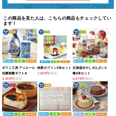
この商品を見た人は、こちらの商品もチェックしてい
ます！
ギフト工房 アリエール
牧家のプリン3本セット
北海道冷やしぜんざい3
抗菌除菌ギフトA
7,403円
(税込)
種6本セット
5,269円
(税込)
6,479円
(税込)