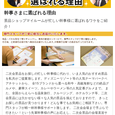
幹事さまに選ばれる理由
景品ショップマイルームが忙しい幹事様に選ばれるワケをご紹
介！
二次会景品をお探しの忙しい幹事様に代わり、いま人気のおすすめ景品
を私共がご提案致します。ディズニーリゾート等の人気テーマパークペ
アチケットから、 全15ブランドから選べる和牛・高級海鮮などの絶品グ
ルメや、豪華スイーツ。カレーやラーメン等の人気定番グルメまで。 ま
た、全国からえらべる温泉旅行、クルージング、ホテルランチ等、二次
会景品には欠かせない様々な人気の景品を揃えておりますので、 きっと
お探しの景品が見つかります！どんな事でもお気軽にご相談下さい。専
門スタッフが精一杯幹事様サポート致します。 二次会会場まで手ぶらで
行きたい！という先輩幹事様の声にお応えし、二次会景品の会場直送サ