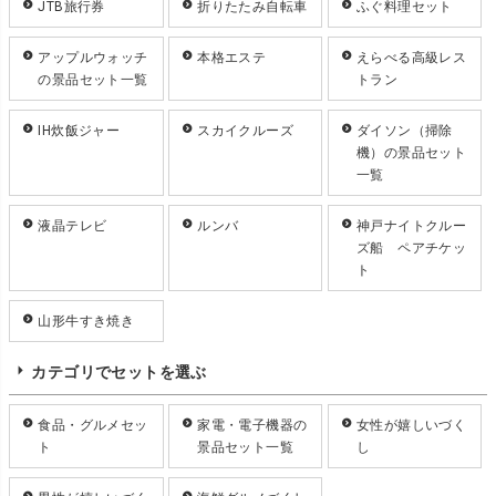
JTB旅行券
折りたたみ自転車
ふぐ料理セット
アップルウォッチ
本格エステ
えらべる高級レス
の景品セット一覧
トラン
IH炊飯ジャー
スカイクルーズ
ダイソン（掃除
機）の景品セット
一覧
液晶テレビ
ルンバ
神戸ナイトクルー
ズ船 ペアチケッ
ト
山形牛すき焼き
カテゴリでセットを選ぶ
食品・グルメセッ
家電・電子機器の
女性が嬉しいづく
ト
景品セット一覧
し