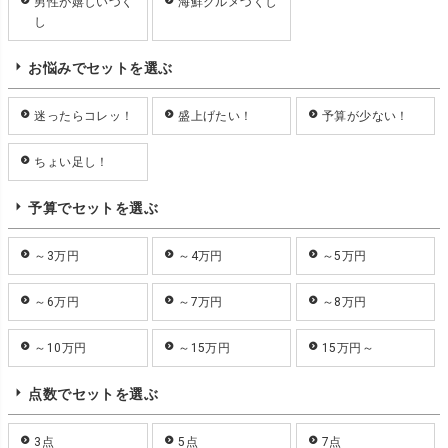
男性が嬉しいづく
海鮮グルメづくし
し
お悩みでセットを選ぶ
迷ったらコレッ！
盛上げたい！
予算が少ない！
ちょい足し！
予算でセットを選ぶ
～3万円
～4万円
～5万円
～6万円
～7万円
～8万円
～10万円
～15万円
15万円～
点数でセットを選ぶ
3点
5点
7点