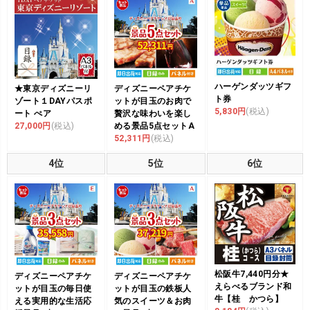
ハーゲンダッツギフ
★東京ディズニーリ
ディズニーペアチケ
ト券
ゾート１DAYパスポ
ットが目玉のお肉で
5,830円
(税込)
ート ぺア
贅沢な味わいを楽し
27,000円
(税込)
める景品5点セットA
52,311円
(税込)
4位
5位
6位
松阪牛7,440円分★
ディズニーペアチケ
ディズニーペアチケ
えらべるブランド和
ットが目玉の毎日使
ットが目玉の鉄板人
牛【桂 かつら】
える実用的な生活応
気のスイーツ＆お肉