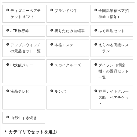
ディズニーペアチ
ブランド和牛
全国温泉宿ペア招
ケット ギフト
待券（宿泊）
JTB旅行券
折りたたみ自転車
ふぐ料理セット
アップルウォッチ
本格エステ
えらべる高級レス
の景品セット一覧
トラン
IH炊飯ジャー
スカイクルーズ
ダイソン（掃除
機）の景品セット
一覧
液晶テレビ
ルンバ
神戸ナイトクルー
ズ船 ペアチケッ
ト
山形牛すき焼き
カテゴリでセットを選ぶ