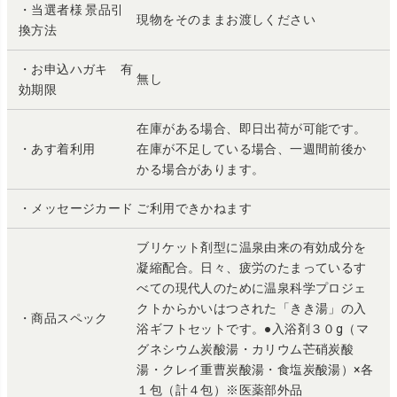
・当選者様 景品引
現物をそのままお渡しください
換方法
・お申込ハガキ 有
無し
効期限
在庫がある場合、即日出荷が可能です。
・あす着利用
在庫が不足している場合、一週間前後か
かる場合があります。
・メッセージカード
ご利用できかねます
ブリケット剤型に温泉由来の有効成分を
凝縮配合。日々、疲労のたまっているす
べての現代人のために温泉科学プロジェ
クトからかいはつされた「きき湯」の入
・商品スペック
浴ギフトセットです。●入浴剤３０g（マ
グネシウム炭酸湯・カリウム芒硝炭酸
湯・クレイ重曹炭酸湯・食塩炭酸湯）×各
１包（計４包）※医薬部外品