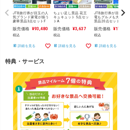
JTB旅行券が目玉の人
ちょい足し景品 花王
JTB旅行券が目玉の家
気ブランド家電が揃う
キュキュット 5点セッ
電もグルメも大満足
豪華景品3点セットF
トA
景品20点セットC
販売価格
¥
93,480
販売価格
¥
3,637
販売価格
¥
170,00
税込
税込
税込
詳細を見る
詳細を見る
詳細を見る
特典・サービス