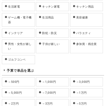
生活家電
キッチン家電
キッチン用品
ゲーム機・電子機
生活用品
美容健康
器
インテリア
防犯・防災
バラエティ
男性・女性が嬉し
子供が嬉しい
参加賞・残念賞
い
ゴルフコンペ
予算で単品を選ぶ
～500円
～1,000円
～3,000円
～5,000円
～7,000円
～1万円
～2万円
～3万円
～5万円