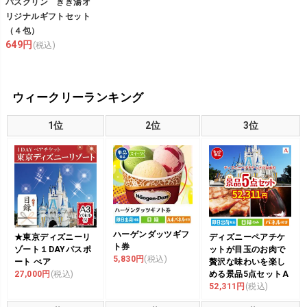
バスクリン きき湯オ
リジナルギフトセット
（４包）
649円
(税込)
ウィークリーランキング
1位
2位
3位
ハーゲンダッツギフ
★東京ディズニーリ
ディズニーペアチケ
ト券
ゾート１DAYパスポ
ットが目玉のお肉で
5,830円
(税込)
ート ぺア
贅沢な味わいを楽し
27,000円
(税込)
める景品5点セットA
52,311円
(税込)