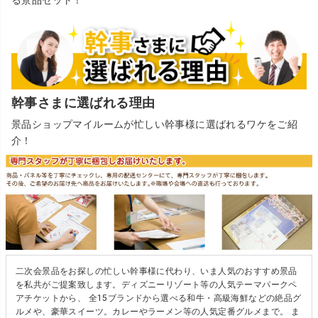
る景品セット！
幹事さまに選ばれる理由
景品ショップマイルームが忙しい幹事様に選ばれるワケをご紹
介！
二次会景品をお探しの忙しい幹事様に代わり、いま人気のおすすめ景品
を私共がご提案致します。ディズニーリゾート等の人気テーマパークペ
アチケットから、 全15ブランドから選べる和牛・高級海鮮などの絶品グ
ルメや、豪華スイーツ。カレーやラーメン等の人気定番グルメまで。 ま