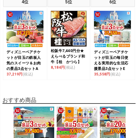
4位
5位
6位
松阪牛7,440円分★
ディズニーペアチケ
ディズニーペアチケ
えらべるブランド和
ットが目玉の鉄板人
ットが目玉の毎日使
牛【桂 かつら】
気のスイーツ＆お肉
える実用的な生活応
8,184円
(税込)
の景品3点セットA
援景品3点セットE
37,219円
(税込)
35,558円
(税込)
おすすめ商品