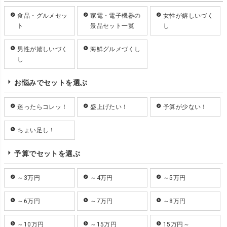
食品・グルメセッ
家電・電子機器の
女性が嬉しいづく
ト
景品セット一覧
し
男性が嬉しいづく
海鮮グルメづくし
し
お悩みでセットを選ぶ
迷ったらコレッ！
盛上げたい！
予算が少ない！
ちょい足し！
予算でセットを選ぶ
～3万円
～4万円
～5万円
～6万円
～7万円
～8万円
～10万円
～15万円
15万円～