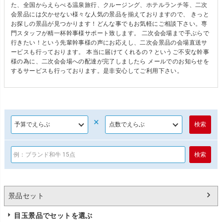
た、全国からえらべる温泉旅行、クルージング、ホテルランチ等、二次
会景品には欠かせない様々な人気の景品を揃えておりますので、 きっと
お探しの景品が見つかります！どんな事でもお気軽にご相談下さい。専
門スタッフが精一杯幹事様サポート致します。 二次会会場まで手ぶらで
行きたい！という先輩幹事様の声にお応えし、二次会景品の会場直送サ
ービスも行っております。 本当に届けてくれるの？というご不安な幹事
様の為に、二次会会場への配達が完了しましたら メールでのお知らせを
するサービスも行っております。是非安心してご利用下さい。
×
景品セット
目玉景品でセットを選ぶ