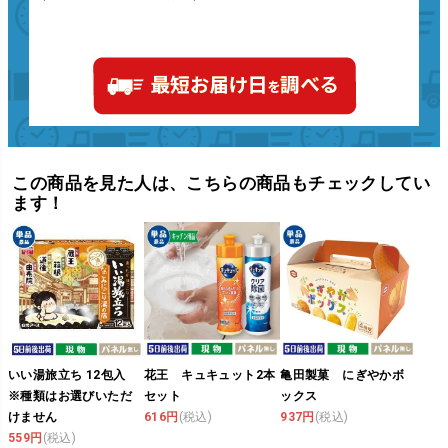
この商品を見た人は、こちらの商品もチェックしてい
ます！
いい湯旅立ち 12包入
花王 キュキュット2本
亀田製菓 にぎやかボ
※種類はお選びいただ
セット
ックス
けません
616円
(税込)
937円
(税込)
559円
(税込)