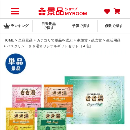
目玉景品
ランキング
予算で探す
点数で探す
で探す
HOME
単品景品
カテゴリで単品を選ぶ
参加賞・残念賞
生活用品
バスクリン きき湯オリジナルギフトセット（４包）