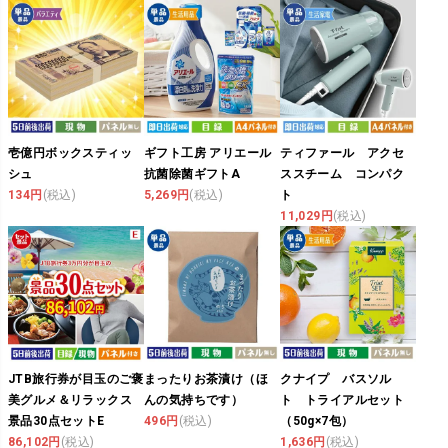
壱億円ボックスティッ
ギフト工房 アリエール
ティファール アクセ
シュ
抗菌除菌ギフトA
ススチーム コンパク
134円
(税込)
5,269円
(税込)
ト
11,029円
(税込)
JTB旅行券が目玉のご褒
まったりお茶漬け（ほ
クナイプ バスソル
美グルメ＆リラックス
んの気持ちです）
ト トライアルセット
景品30点セットE
496円
(税込)
（50g×7包）
86,102円
(税込)
1,636円
(税込)