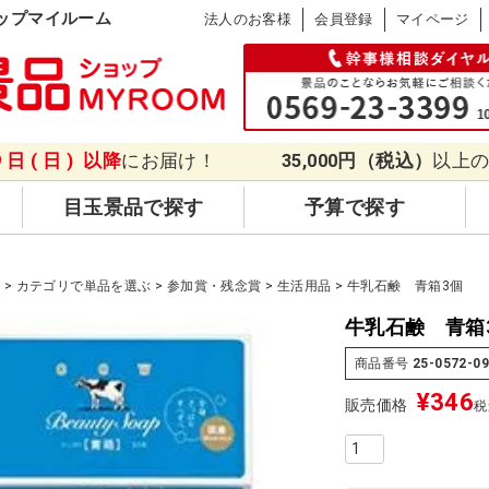
ップマイルーム
法人のお客様
会員登録
マイページ
9日(日)
以降
にお届け！
35,000円（税込）
以上
目玉景品で探す
予算で探す
品
カテゴリで単品を選ぶ
参加賞・残念賞
生活用品
牛乳石鹸 青箱3個
牛乳石鹸 青箱
商品番号
25-0572-0
¥
346
販売価格
税