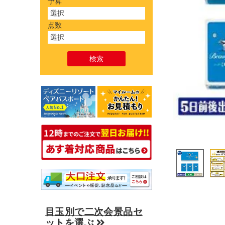
予算
点数
目玉別で二次会景品セ
ットを選ぶ