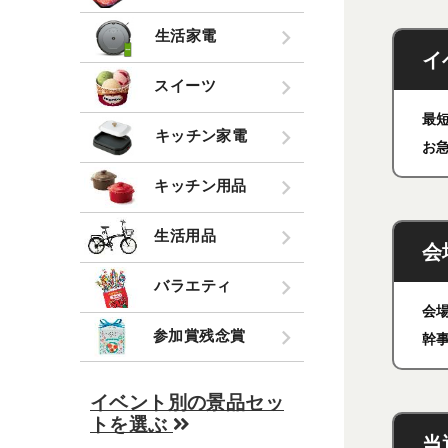
生活家電
イ
スイーツ
最
キッチン家電
お
キッチン用品
生活用品
会
バラエティ
会
参加賞残念賞
幹
イベント別の景品セッ
トを選ぶ
当