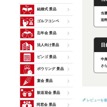
結婚式 景品
当
送
ゴルフコンペ
忘年会 景品
目
法人向け景品
ビンゴ 景品
中
さ
ボウリング 景品
宴会 景品
歓送迎会 景品
レビューを
同窓会 景品