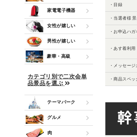
・目録
家電電子機器
・当選者様 
女性が嬉しい
・お申込ハガ
男性が嬉しい
・あす着利用
豪華・高級
・メッセージ
カテゴリ別で二次会単
・商品スペッ
品景品を選ぶ
テーマパーク
グルメ
肉