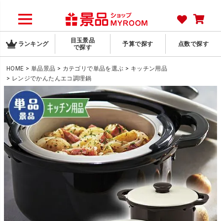
目玉景品
ランキング
予算で探す
点数で探す
で探す
HOME
単品景品
カテゴリで単品を選ぶ
キッチン用品
レンジでかんたんエコ調理鍋