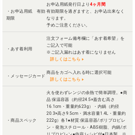
お申込用紙発行日より
4ヶ月間
・お申込用紙 有効
有効期限を過ぎますと、お申込出来なく
期限
なります。
予めご注意ください。
注文フォーム備考欄に「あす着希望」を
ご記入で可能
・あす着利用
※ご記入漏れはあす着になりません
詳しくはこちら
商品をカゴへ入れる時に選択可能
・メッセージカード
詳しくはこちら
火を使わずレンジの余熱で簡単調理。●商
品:保温容器（約径24.5×蓋含む高さ
16.1cm・重量約623g）・内鍋（約径
20.3×高さ9.5cm・満水容量1.4L・重量約
・商品スペック
222g）各1●材質:保温容器/ポリプロピレ
ン・発泡スチロール・ABS樹脂、内鍋/ポ
リプロピレン●内容:レシピ付●日本製 ※