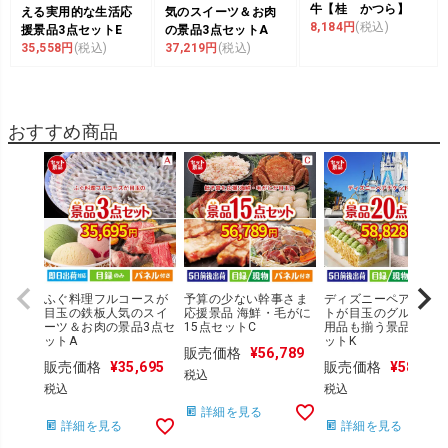
牛【桂 かつら】
える実用的な生活応
気のスイーツ＆お肉
8,184円
(税込)
援景品3点セットE
の景品3点セットA
35,558円
(税込)
37,219円
(税込)
おすすめ商品
ふぐ料理フルコースが
予算の少ない幹事さま
ディズニーペアチケ
目玉の鉄板人気のスイ
応援景品 海鮮・毛がに
トが目玉のグルメも実
ーツ＆お肉の景品3点セ
15点セットC
用品も揃う景品20点
ットA
ットK
販売価格
¥
56,789
販売価格
¥
35,695
販売価格
¥
58,828
税込
税込
税込
詳細を見る
詳細を見る
詳細を見る