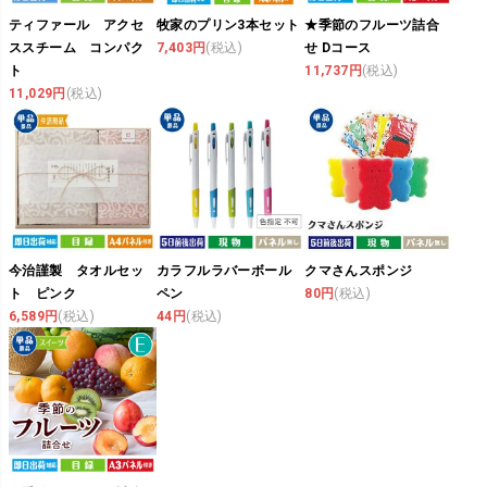
ティファール アクセ
牧家のプリン3本セット
★季節のフルーツ詰合
ススチーム コンパク
7,403円
(税込)
せ Dコース
ト
11,737円
(税込)
11,029円
(税込)
今治謹製 タオルセッ
カラフルラバーボール
クマさんスポンジ
ト ピンク
ペン
80円
(税込)
6,589円
(税込)
44円
(税込)