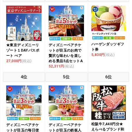
ハーゲンダッツギフ
★東京ディズニーリ
ディズニーペアチケ
ト券
ゾート１DAYパスポ
ットが目玉のお肉で
5,830円
(税込)
ート ぺア
贅沢な味わいを楽し
27,000円
(税込)
める景品5点セットA
52,311円
(税込)
4位
5位
6位
松阪牛7,440円分★
ディズニーペアチケ
ディズニーペアチケ
えらべるブランド和
ットが目玉の毎日使
ットが目玉の鉄板人