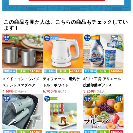
この商品を見た人は、こちらの商品もチェックしてい
ます！
メイド・イン・ツバメ
ティファール 電気ケ
ギフト工房 アリエール
ステンレスマグペア
トル ホワイト
抗菌除菌ギフトA
4,609円
(税込)
6,700円
(税込)
5,269円
(税込)