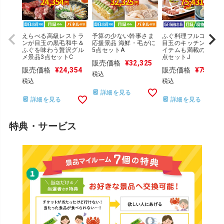
えらべる高級レストラ
予算の少ない幹事さま
ふぐ料理フルコースが
ンが目玉の黒毛和牛＆
応援景品 海鮮・毛がに
目玉のキッチン便利
ふぐを味わう贅沢グル
5点セットA
イテムも満載の景品2
メ景品3点セットC
点セットJ
販売価格
¥
32,325
販売価格
¥
24,354
販売価格
¥
75,431
税込
税込
税込
詳細を見る
詳細を見る
詳細を見る
特典・サービス