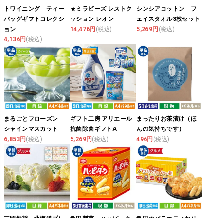
トワイニング ティー
★ミラビーズ レストク
シンシアコットン フ
バッグギフトコレクシ
ッション レオン
ェイスタオル3枚セット
ョン
14,476円
(税込)
5,269円
(税込)
4,136円
(税込)
まるごとフローズン
ギフト工房 アリエール
まったりお茶漬け（ほ
シャインマスカット
抗菌除菌ギフトA
んの気持ちです）
6,853円
(税込)
5,269円
(税込)
496円
(税込)