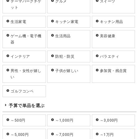
テーマパークチケ
グルメ
スイーツ
ット
生活家電
キッチン家電
キッチン用品
ゲーム機・電子機
生活用品
美容健康
器
インテリア
防犯・防災
バラエティ
男性・女性が嬉し
子供が嬉しい
参加賞・残念賞
い
ゴルフコンペ
予算で単品を選ぶ
～500円
～1,000円
～3,000円
～5,000円
～7,000円
～1万円