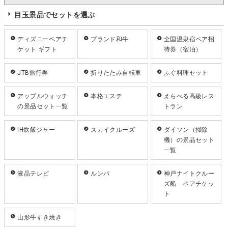
目玉景品でセットを選ぶ
ディズニーペアチ
ブランド和牛
全国温泉宿ペア招
ケット ギフト
待券（宿泊）
JTB旅行券
折りたたみ自転車
ふぐ料理セット
アップルウォッチ
本格エステ
えらべる高級レス
の景品セット一覧
トラン
IH炊飯ジャー
スカイクルーズ
ダイソン（掃除
機）の景品セット
一覧
液晶テレビ
ルンバ
神戸ナイトクルー
ズ船 ペアチケッ
ト
山形牛すき焼き