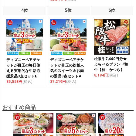
4位
5位
6位
松阪牛7,440円分★
ディズニーペアチケ
ディズニーペアチケ
えらべるブランド和
ットが目玉の毎日使
ットが目玉の鉄板人
牛【桂 かつら】
える実用的な生活応
気のスイーツ＆お肉
8,184円
(税込)
援景品3点セットE
の景品3点セットA
35,558円
(税込)
37,219円
(税込)
おすすめ商品