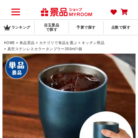
目玉景品
ランキング
予算で探す
点数で探す
で探す
HOME
単品景品
カテゴリで単品を選ぶ
キッチン用品
真空ステンレスカラータンブラー350ml1個