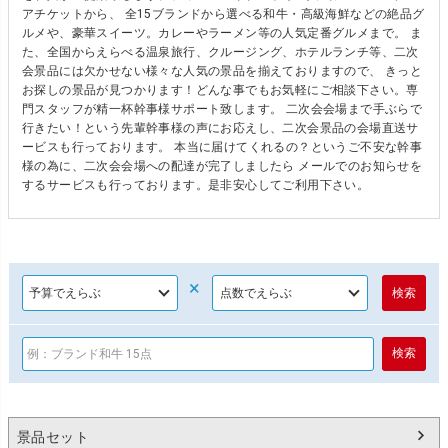
アチケットから、 全15ブランドから選べる和牛・高級海鮮などの絶品グ
ルメや、豪華スイーツ。カレーやラーメン等の人気定番グルメまで。 ま
た、全国からえらべる温泉旅行、クルージング、ホテルランチ等、二次
会景品には欠かせない様々な人気の景品を揃えておりますので、 きっと
お探しの景品が見つかります！どんな事でもお気軽にご相談下さい。専
門スタッフが精一杯幹事様サポート致します。 二次会会場まで手ぶらで
行きたい！という先輩幹事様の声にお応えし、二次会景品の会場直送サ
ービスも行っております。 本当に届けてくれるの？というご不安な幹事
様の為に、二次会会場への配達が完了しましたら メールでのお知らせを
するサービスも行っております。是非安心してご利用下さい。
×
景品セット