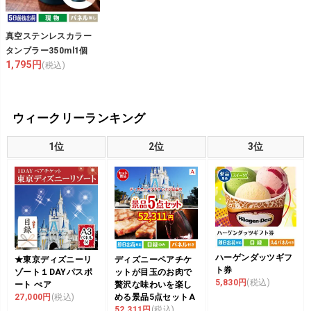
真空ステンレスカラー
タンブラー350ml1個
1,795円
(税込)
ウィークリーランキング
1位
2位
3位
ハーゲンダッツギフ
★東京ディズニーリ
ディズニーペアチケ
ト券
ゾート１DAYパスポ
ットが目玉のお肉で
5,830円
(税込)
ート ぺア
贅沢な味わいを楽し
27,000円
(税込)
める景品5点セットA
52,311円
(税込)