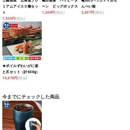
三國推奨 北海道プレ
亀田製菓 ハッピータ
亀田のバラエティおせ
ミアムアイス３種セッ
ーン ビッグボックス
んべい箱
ト
1,340円
(税込)
2,497円
(税込)
7,535円
(税込)
★ボイルずわいがに姿
と爪セット（計650g）
14,476円
(税込)
今までにチェックした商品