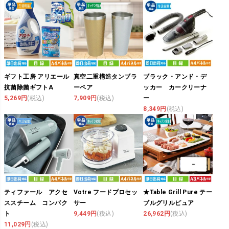
ギフト工房 アリエール
真空二重構造タンブラ
ブラック・アンド・デ
抗菌除菌ギフトA
ーペア
ッカー カークリーナ
5,269円
(税込)
7,909円
(税込)
ー
8,349円
(税込)
ティファール アクセ
Votre フードプロセッ
★Table Grill Pure テー
ススチーム コンパク
サー
ブルグリルピュア
ト
9,449円
(税込)
26,962円
(税込)
11,029円
(税込)