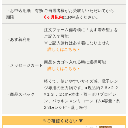
・お申込用紙 有効
ご当選者様がお受取りいただいてから
期限
6ヶ月以内
にお申込ください。
注文フォーム備考欄に「あす着希望」を
ご記入で可能
・あす着利用
※ご記入漏れはあす着になりません
詳しくはこちら
商品をカゴへ入れる時に選択可能
・メッセージカード
詳しくはこちら
軽くて、使いやすいサイズ感。電子レン
ジ専用の圧力鍋です。●現品約２６×２２
・商品スペック
×１３．２cm●本体・蓋＝ポリプロピレ
ン、パッキン＝シリコーンゴム●容量：約
2.3L●レシピ・蒸し板付