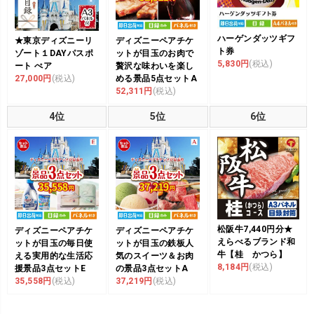
ハーゲンダッツギフ
★東京ディズニーリ
ディズニーペアチケ
ト券
ゾート１DAYパスポ
ットが目玉のお肉で
5,830円
(税込)
ート ぺア
贅沢な味わいを楽し
27,000円
(税込)
める景品5点セットA
52,311円
(税込)
4位
5位
6位
松阪牛7,440円分★
ディズニーペアチケ
ディズニーペアチケ
えらべるブランド和
ットが目玉の毎日使
ットが目玉の鉄板人
牛【桂 かつら】
える実用的な生活応
気のスイーツ＆お肉
8,184円
(税込)
援景品3点セットE
の景品3点セットA
35,558円
(税込)
37,219円
(税込)