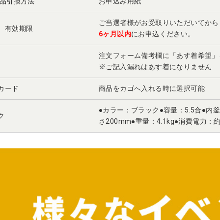
景品引換方法
お申込み用紙
ご当選者様がお受取りいただいてから
 有効期限
6ヶ月以内
にお申込ください。
注文フォーム備考欄に「あす着希望
※ご記入漏れはあす着になりません
カード
商品をカゴへ入れる時に選択可能
●カラー：ブラック●容量：5.5合●内釜（
ク
さ200mm●重量：4.1kg●消費電力：約