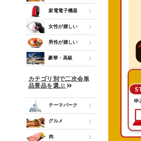
家電電子機器
女性が嬉しい
男性が嬉しい
豪華・高級
カテゴリ別で二次会単
品景品を選ぶ
テーマパーク
グルメ
肉