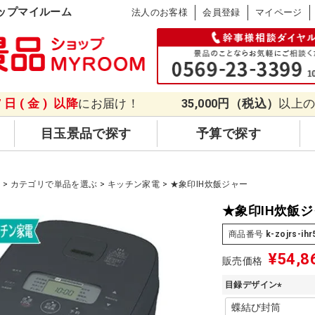
ップマイルーム
法人のお客様
会員登録
マイページ
7日(金)
以降
にお届け！
35,000円（税込）
以上
目玉景品で探す
予算で探す
品
カテゴリで単品を選ぶ
キッチン家電
★象印IH炊飯ジャー
★象印IH炊飯
商品番号
k-zojrs-ihr
¥
54,8
販売価格
目録デザイン
(