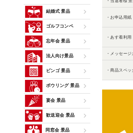
・当選者様 
結婚式 景品
・お申込用紙
ゴルフコンペ
・あす着利用
忘年会 景品
・メッセージ
法人向け景品
・商品スペッ
ビンゴ 景品
ボウリング 景品
宴会 景品
歓送迎会 景品
同窓会 景品