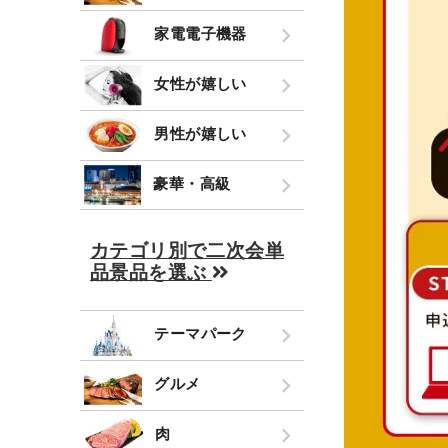
家電電子機器
女性が嬉しい
男性が嬉しい
豪華・高級
カテゴリ別で二次会単
品景品を選ぶ
テーマパーク
グルメ
肉