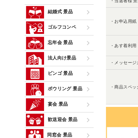
・当選者様 
結婚式 景品
・お申込用紙
ゴルフコンペ
忘年会 景品
・あす着利用
法人向け景品
・メッセージ
ビンゴ 景品
・商品スペッ
ボウリング 景品
宴会 景品
歓送迎会 景品
同窓会 景品