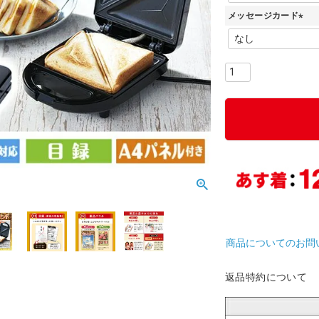
必
メッセージカード
須
)
(
必
須
)
商品についてのお問
返品特約について