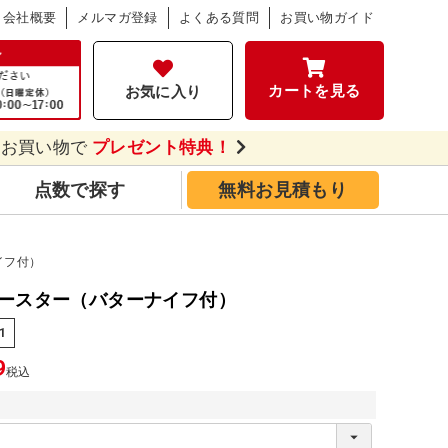
会社概要
メルマガ登録
よくある質問
お買い物ガイド
カートを見る
お気に入り
のお買い物で
プレゼント特典！
点数で探す
無料お見積もり
イフ付）
ースター（バターナイフ付）
1
9
税込