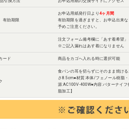
景品引換方法
お申込用紙の交換サイトにアクセス
お申込用紙発行日より
4ヶ月間
 有効期限
有効期限を過ぎますと、お申込出来な
予めご注意ください。
注文フォーム備考欄に「あす着希望
※ご記入漏れはあす着になりません
カード
商品をカゴへ入れる時に選択可能
食パンの耳を切らずにそのまま焼けるホッ
さ8.5cm●材質:本体/フェノール樹
ク
源:AC100V-400W●内容:バター
脂加工】