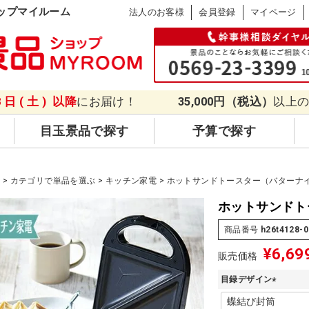
ップマイルーム
法人のお客様
会員登録
マイページ
8日(土)
以降
にお届け！
35,000円（税込）
以上
目玉景品で探す
予算で探す
品
カテゴリで単品を選ぶ
キッチン家電
ホットサンドトースター（バターナ
ホットサンドト
商品番号
h26t4128-0
¥
6,69
販売価格
目録デザイン
(