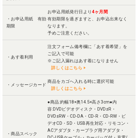
お申込用紙発行日より
4ヶ月間
・お申込用紙 有効
有効期限を過ぎますと、お申込出来なく
期限
なります。
予めご注意ください。
注文フォーム備考欄に「あす着希望」を
ご記入で可能
・あす着利用
※ご記入漏れはあす着になりません
詳しくはこちら
商品をカゴへ入れる時に選択可能
・メッセージカード
詳しくはこちら
●商品:約幅18×奥14.5×高さ3cm●内
容:DVDビデオディスク・DVD±R・
DVD±RW・CD-DA・CD-R・CD-RW・ビ
デオCD・SD・USB再生対応・リモコン・
ACアダプタ・カープラグ用アダプタ・
・商品スペック
DC-USBケーブル・カーバッグ付・充電/