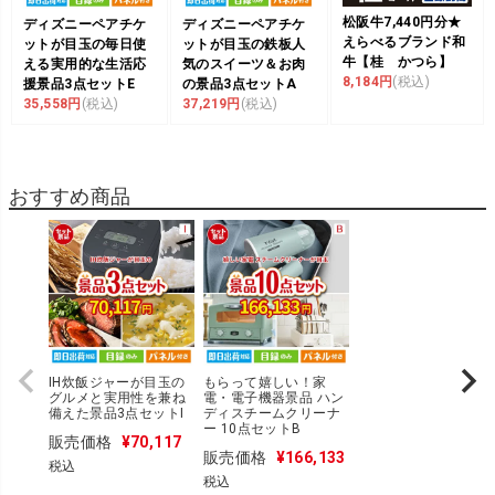
松阪牛7,440円分★
ディズニーペアチケ
ディズニーペアチケ
えらべるブランド和
ットが目玉の毎日使
ットが目玉の鉄板人
牛【桂 かつら】
える実用的な生活応
気のスイーツ＆お肉
8,184円
(税込)
援景品3点セットE
の景品3点セットA
35,558円
(税込)
37,219円
(税込)
おすすめ商品
IH炊飯ジャーが目玉の
もらって嬉しい！家
グルメと実用性を兼ね
電・電子機器景品 ハン
備えた景品3点セットI
ディスチームクリーナ
ー 10点セットB
販売価格
¥
70,117
販売価格
¥
166,133
税込
税込