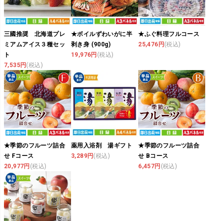
三國推奨 北海道プレ
★ボイルずわいがに半
★ふぐ料理フルコース
ミアムアイス３種セッ
剥き身 (900g)
25,476円
(税込)
ト
19,976円
(税込)
7,535円
(税込)
★季節のフルーツ詰合
薬用入浴剤 湯ギフト
★季節のフルーツ詰合
せ Fコース
3,289円
(税込)
せ Bコース
20,977円
(税込)
6,457円
(税込)