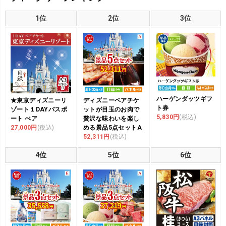
1位
2位
3位
ハーゲンダッツギフ
★東京ディズニーリ
ディズニーペアチケ
ト券
ゾート１DAYパスポ
ットが目玉のお肉で
5,830円
(税込)
ート ぺア
贅沢な味わいを楽し
27,000円
(税込)
める景品5点セットA
52,311円
(税込)
4位
5位
6位