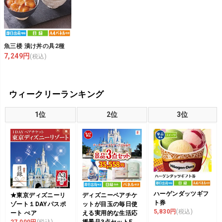
魚三楼 漬け丼の具2種
7,249円
(税込)
ウィークリーランキング
1位
2位
3位
ハーゲンダッツギフ
★東京ディズニーリ
ディズニーペアチケ
ト券
ゾート１DAYパスポ
ットが目玉の毎日使
5,830円
(税込)
ート ぺア
える実用的な生活応
27,000円
(税込)
援景品3点セットE