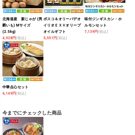
北海道産 新じゃが (男
ボスコ＆オリーバデオ
味付ジンギスカン・ホ
爵いも) Mサイズ
イリオＥＸＶオリーブ
ルモンセット
(2.5kg)
オイルギフト
7,139円
(税込)
4,928円
(税込)
5,551円
(税込)
中華点心セット
6,149円
(税込)
今までにチェックした商品