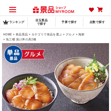
目玉景品
ランキング
予算で探す
点数で探す
で探す
HOME
単品景品
カテゴリで単品を選ぶ
グルメ
海鮮
魚三楼 漬け丼の具2種