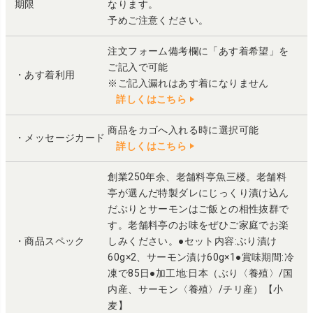
期限
なります。
予めご注意ください。
注文フォーム備考欄に「あす着希望」を
ご記入で可能
・あす着利用
※ご記入漏れはあす着になりません
詳しくはこちら
商品をカゴへ入れる時に選択可能
・メッセージカード
詳しくはこちら
創業250年余、老舗料亭魚三楼。老舗料
亭が選んだ特製ダレにじっくり漬け込ん
だぶりとサーモンはご飯との相性抜群で
す。老舗料亭のお味をぜひご家庭でお楽
・商品スペック
しみください。●セット内容:ぶり漬け
60g×2、サーモン漬け60g×1●賞味期間:冷
凍で85日●加工地:日本（ぶり〈養殖〉/国
内産、サーモン〈養殖〉/チリ産）【小
麦】