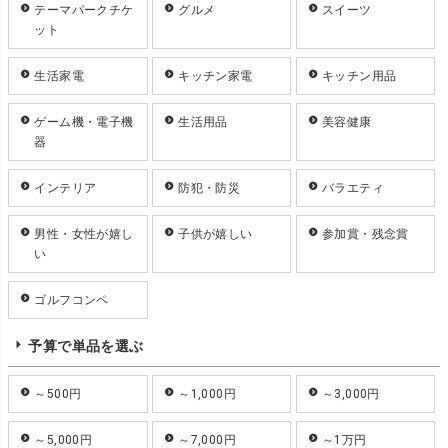
テーマパークチケ
グルメ
スイーツ
ット
生活家電
キッチン家電
キッチン用品
ゲーム機・電子機
生活用品
美容健康
器
インテリア
防犯・防災
バラエティ
男性・女性が嬉し
子供が嬉しい
参加賞・残念賞
い
ゴルフコンペ
予算で単品を選ぶ
～500円
～1,000円
～3,000円
～5,000円
～7,000円
～1万円