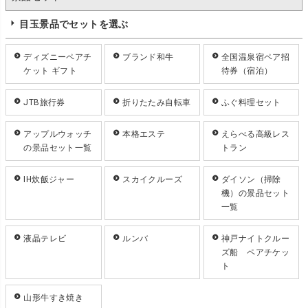
目玉景品でセットを選ぶ
ディズニーペアチ
ブランド和牛
全国温泉宿ペア招
ケット ギフト
待券（宿泊）
JTB旅行券
折りたたみ自転車
ふぐ料理セット
アップルウォッチ
本格エステ
えらべる高級レス
の景品セット一覧
トラン
IH炊飯ジャー
スカイクルーズ
ダイソン（掃除
機）の景品セット
一覧
液晶テレビ
ルンバ
神戸ナイトクルー
ズ船 ペアチケッ
ト
山形牛すき焼き