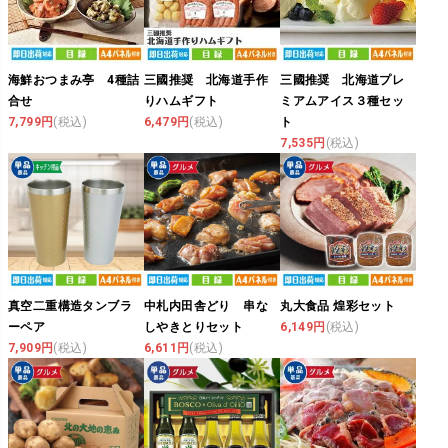
海鮮おつまみ亭 4種詰
三國推奨 北海道手作
三國推奨 北海道プレ
合せ
りハムギフト
ミアムアイス３種セッ
7,799円
(税込)
6,479円
(税込)
ト
7,535円
(税込)
真空二重構造タンブラ
中札内田舎どり 串な
丸大食品 煌彩セット
ーペア
しやきとりセット
6,149円
(税込)
7,909円
(税込)
6,611円
(税込)