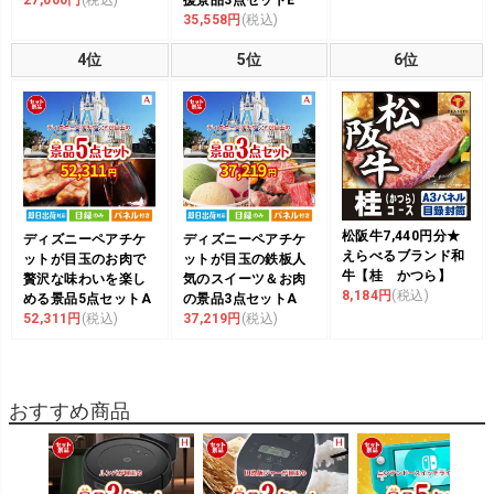
35,558円
(税込)
4位
5位
6位
松阪牛7,440円分★
ディズニーペアチケ
ディズニーペアチケ
えらべるブランド和
ットが目玉のお肉で
ットが目玉の鉄板人
牛【桂 かつら】
贅沢な味わいを楽し
気のスイーツ＆お肉
8,184円
(税込)
める景品5点セットA
の景品3点セットA
52,311円
(税込)
37,219円
(税込)
おすすめ商品