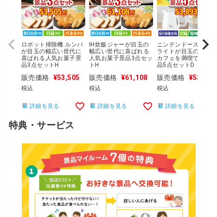
ロボット掃除機 ルンバ
IH炊飯ジャーが目玉の
ニンテンドースイッ
が目玉の幅広い世代に
幅広い世代に喜ばれる
ライトが目玉のおうち
喜ばれる人気お菓子景
人気お菓子景品3点セッ
カフェを満喫できる景
品3点セットH
トH
品5点セットD
販売価格
¥
53,505
販売価格
¥
61,108
販売価格
¥
53,893
税込
税込
税込
詳細を見る
詳細を見る
詳細を見る
特典・サービス