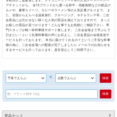
を私共がご提案致します。ディズニーリゾート等の人気テーマパークペ
アチケットから、 全15ブランドから選べる和牛・高級海鮮などの絶品グ
ルメや、豪華スイーツ。カレーやラーメン等の人気定番グルメまで。 ま
た、全国からえらべる温泉旅行、クルージング、ホテルランチ等、二次
会景品には欠かせない様々な人気の景品を揃えておりますので、 きっと
お探しの景品が見つかります！どんな事でもお気軽にご相談下さい。専
門スタッフが精一杯幹事様サポート致します。 二次会会場まで手ぶらで
行きたい！という先輩幹事様の声にお応えし、二次会景品の会場直送サ
ービスも行っております。 本当に届けてくれるの？というご不安な幹事
様の為に、二次会会場への配達が完了しましたら メールでのお知らせを
するサービスも行っております。是非安心してご利用下さい。
×
景品セット