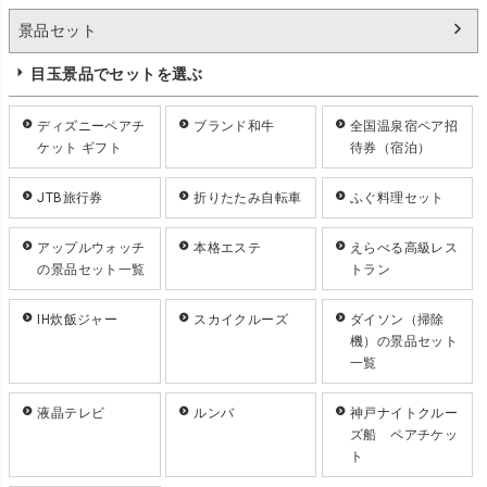
景品セット
目玉景品でセットを選ぶ
ディズニーペアチ
ブランド和牛
全国温泉宿ペア招
ケット ギフト
待券（宿泊）
JTB旅行券
折りたたみ自転車
ふぐ料理セット
アップルウォッチ
本格エステ
えらべる高級レス
の景品セット一覧
トラン
IH炊飯ジャー
スカイクルーズ
ダイソン（掃除
機）の景品セット
一覧
液晶テレビ
ルンバ
神戸ナイトクルー
ズ船 ペアチケッ
ト