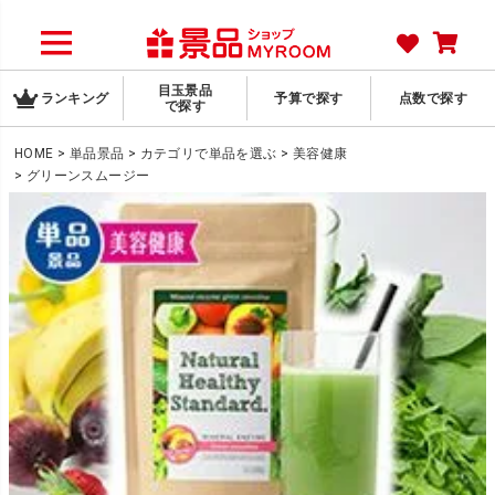
目玉景品
ランキング
予算で探す
点数で探す
で探す
HOME
単品景品
カテゴリで単品を選ぶ
美容健康
グリーンスムージー