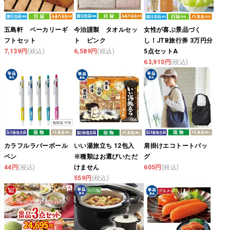
五島軒 ベーカリーギ
今治謹製 タオルセッ
女性が喜ぶ景品づく
フトセット
ト ピンク
し！JTB旅行券 3万円分
7,139円
(税込)
6,589円
(税込)
5点セットA
63,910円
(税込)
カラフルラバーボール
いい湯旅立ち 12包入
肩掛けエコトートバッ
ペン
※種類はお選びいただ
グ
44円
(税込)
けません
605円
(税込)
559円
(税込)