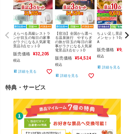
えらべる高級レストラ
【宿泊】全国から選べ
ちょい足し景品 ラー
ンが目玉の毎日の家事
る温泉旅行 やすらぎ
メンセット 10点セッ
がラクになる人気家電
の旅が目玉の毎日の家
A
景品3点セットD
事がラクになる人気家
販売価格
¥
9,673
電景品3点セットD
販売価格
¥
32,205
税込
販売価格
¥
54,524
税込
税込
詳細を見る
詳細を見る
詳細を見る
特典・サービス