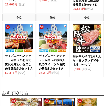
ート ぺア
5,830円
(税込)
える実用的な生活応
27,000円
(税込)
援景品3点セットE
35,558円
(税込)
4位
5位
6位
ディズニーペアチケ
ディズニーペアチケ
松阪牛7,440円分★え
ットが目玉のお肉で
ットが目玉の鉄板人
らべるブランド和牛
贅沢な味わいを楽し
気のスイーツ＆お肉
【桂 かつら】
める景品5点セットA
の景品3点セットA
8,184円
(税込)
52,311円
(税込)
37,219円
(税込)
おすすめ商品