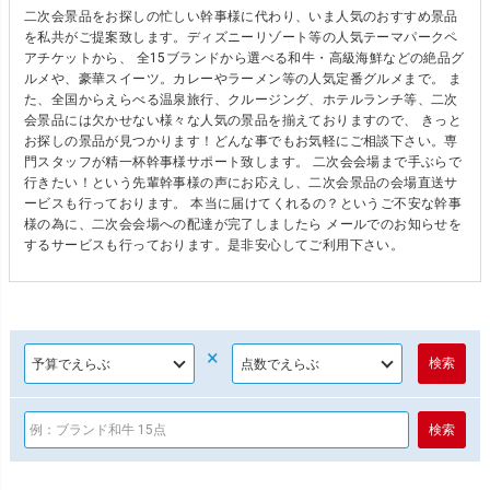
二次会景品をお探しの忙しい幹事様に代わり、いま人気のおすすめ景品
を私共がご提案致します。ディズニーリゾート等の人気テーマパークペ
アチケットから、 全15ブランドから選べる和牛・高級海鮮などの絶品グ
ルメや、豪華スイーツ。カレーやラーメン等の人気定番グルメまで。 ま
た、全国からえらべる温泉旅行、クルージング、ホテルランチ等、二次
会景品には欠かせない様々な人気の景品を揃えておりますので、 きっと
お探しの景品が見つかります！どんな事でもお気軽にご相談下さい。専
門スタッフが精一杯幹事様サポート致します。 二次会会場まで手ぶらで
行きたい！という先輩幹事様の声にお応えし、二次会景品の会場直送サ
ービスも行っております。 本当に届けてくれるの？というご不安な幹事
様の為に、二次会会場への配達が完了しましたら メールでのお知らせを
するサービスも行っております。是非安心してご利用下さい。
×