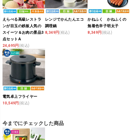
えらべる高級レストラ
レンジでかんたんエコ
かねふく かねふくの
ンが目玉の鉄板人気の
調理鍋
無着色辛子明太子
スイーツ＆お肉の景品3
8,349円
(税込)
8,349円
(税込)
点セットA
24,695円
(税込)
電気卓上フライヤー
10,549円
(税込)
今までにチェックした商品