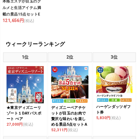
本格エステが目玉のグ
ルメと生活アイテム満
載の景品15点セットE
121,656円
(税込)
ウィークリーランキング
1位
2位
3位
ハーゲンダッツギフ
★東京ディズニーリ
ディズニーペアチケ
ト券
ゾート１DAYパスポ
ットが目玉のお肉で
5,830円
(税込)
ート ぺア
贅沢な味わいを楽し
27,000円
(税込)
める景品5点セットA
52,311円
(税込)