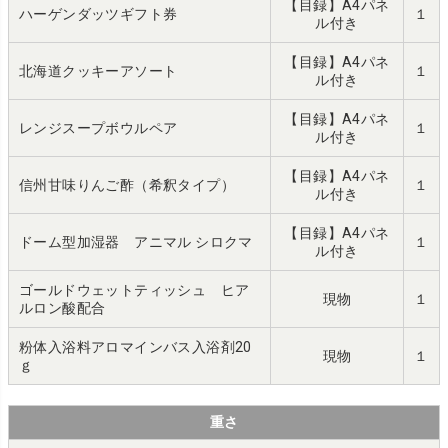
【目録】A4パネ
ハーゲンダッツギフト券
１
ル付き
【目録】A4パネ
北海道クッキーアソート
１
ル付き
【目録】A4パネ
レンジスープボウルペア
１
ル付き
【目録】A4パネ
信州甘味りんご酢（希釈タイプ）
１
ル付き
【目録】A4パネ
ドーム型加湿器 アニマル シロクマ
１
ル付き
ゴールドウェットティッシュ ヒア
現物
１
ルロン酸配合
粉体入浴料アロマインバス入浴剤20
現物
１
ｇ
重さ