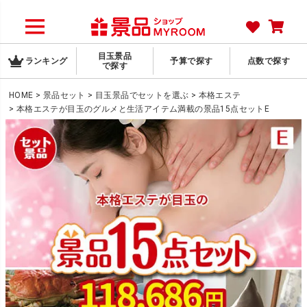
目玉景品
ランキング
予算で探す
点数で探す
で探す
HOME
景品セット
目玉景品でセットを選ぶ
本格エステ
本格エステが目玉のグルメと生活アイテム満載の景品15点セットE