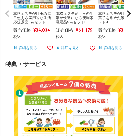
本格エステが目玉の毎
本格エステが目玉の生
本格エステが目玉のお
日使える実用的な生活
活が快適になる便利家
菓子を集めた景品5点
応援景品3点セットE
電景品5点セットI
ットJ
販売価格
¥
34,034
販売価格
¥
61,179
販売価格
¥
31,086
税込
税込
税込
詳細を見る
詳細を見る
詳細を見る
特典・サービス