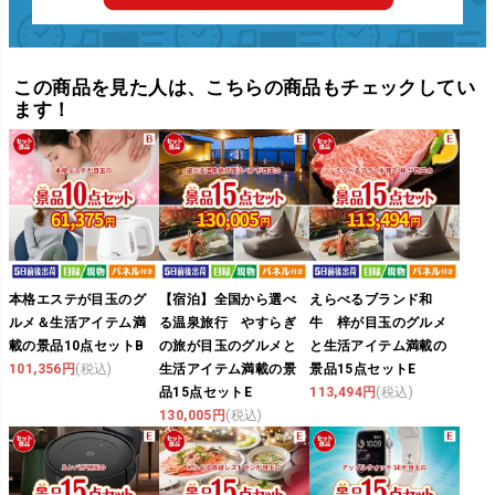
この商品を見た人は、こちらの商品もチェックしてい
ます！
本格エステが目玉のグ
【宿泊】全国から選べ
えらべるブランド和
ルメ＆生活アイテム満
る温泉旅行 やすらぎ
牛 梓が目玉のグルメ
載の景品10点セットB
の旅が目玉のグルメと
と生活アイテム満載の
101,356円
(税込)
生活アイテム満載の景
景品15点セットE
品15点セットE
113,494円
(税込)
130,005円
(税込)