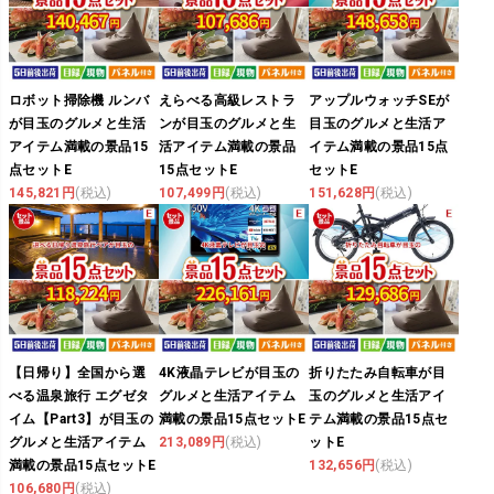
ロボット掃除機 ルンバ
えらべる高級レストラ
アップルウォッチSEが
が目玉のグルメと生活
ンが目玉のグルメと生
目玉のグルメと生活ア
アイテム満載の景品15
活アイテム満載の景品
イテム満載の景品15点
点セットE
15点セットE
セットE
145,821円
(税込)
107,499円
(税込)
151,628円
(税込)
【日帰り】全国から選
4K液晶テレビが目玉の
折りたたみ自転車が目
べる温泉旅行 エグゼタ
グルメと生活アイテム
玉のグルメと生活アイ
イム【Part3】が目玉の
満載の景品15点セットE
テム満載の景品15点セ
グルメと生活アイテム
213,089円
(税込)
ットE
満載の景品15点セットE
132,656円
(税込)
106,680円
(税込)