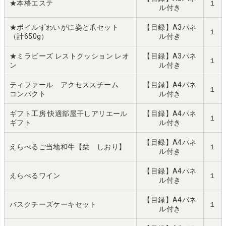
★本格エステ
１
ル付き
★ボイルずわいがに姿と爪セット
【目録】A3パネ
１
（計650g）
ル付き
★ミラビーズ レストクッション レオ
【目録】A3パネ
１
ン
ル付き
ティファール アクセススチーム
【目録】A4パネ
１
コンパクト
ル付き
ギフト工房 快適部屋干しアリエール
【目録】A4パネ
１
ギフト
ル付き
【目録】A4パネ
えらべるご当地和牛【栞 しおり】
１
ル付き
【目録】A4パネ
えらべるワイン
１
ル付き
【目録】A4パネ
バスクチーズケーキセット
１
ル付き