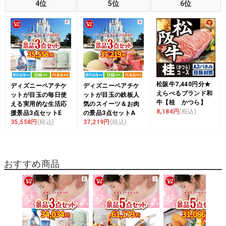
4位
5位
6位
松阪牛7,440円分★
ディズニーペアチケ
ディズニーペアチケ
えらべるブランド和
ットが目玉の毎日使
ットが目玉の鉄板人
牛【桂 かつら】
える実用的な生活応
気のスイーツ＆お肉
8,184円
(税込)
援景品3点セットE
の景品3点セットA
35,558円
(税込)
37,219円
(税込)
おすすめ商品