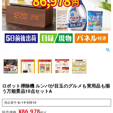
ロボット掃除機 ルンバが目玉のグルメも実用品も揃
う万能景品10点セットA
商品番号
ki-19-05510
¥
86,978
販売価格
税込