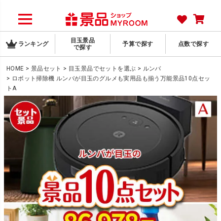
目玉景品
ランキング
予算で探す
点数で探す
で探す
HOME
景品セット
目玉景品でセットを選ぶ
ルンバ
ロボット掃除機 ルンバが目玉のグルメも実用品も揃う万能景品10点セッ
トA