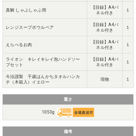
【目録】A4パ
真鯛 しゃぶしゃぶ用
１
ネル付き
【目録】A4パ
レンジスープボウルペア
１
ネル付き
【目録】A4パ
えらべるお肉
１
ネル付き
ライオン キレイキレイ泡ハンドソー
【目録】A4パ
１
プセット
ネル付き
今治謹製 千歳はんかちタオルハンカ
現物
１
チ（木箱入）イエロー
重さ
1053g
備考