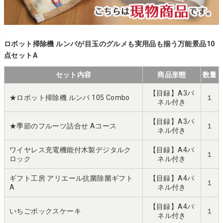
ロボット掃除機 ルンバが目玉のグルメも実用品も揃う万能景品10
点セットA
セット内容
商品形態
数量
【目録】A3パ
★ロボット掃除機 ルンバ 105 Combo
１
ネル付き
【目録】A3パ
★季節のフルーツ詰合せ Aコース
１
ネル付き
ワイヤレス充電機能付木製デジタルク
【目録】A4パ
１
ロック
ネル付き
ギフト工房 アリエール抗菌除菌ギフト
【目録】A4パ
１
A
ネル付き
【目録】A4パ
いちごボックスケーキ
１
ネル付き