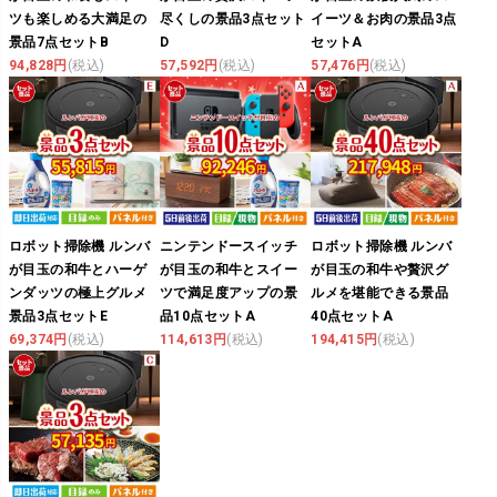
ツも楽しめる大満足の
尽くしの景品3点セット
イーツ＆お肉の景品3点
景品7点セットB
D
セットA
94,828円
(税込)
57,592円
(税込)
57,476円
(税込)
ロボット掃除機 ルンバ
ニンテンドースイッチ
ロボット掃除機 ルンバ
が目玉の和牛とハーゲ
が目玉の和牛とスイー
が目玉の和牛や贅沢グ
ンダッツの極上グルメ
ツで満足度アップの景
ルメを堪能できる景品
景品3点セットE
品10点セットA
40点セットA
69,374円
(税込)
114,613円
(税込)
194,415円
(税込)