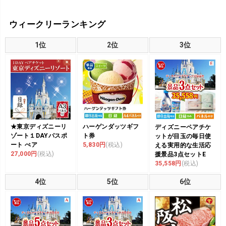
ウィークリーランキング
1位
2位
3位
★東京ディズニーリ
ハーゲンダッツギフ
ディズニーペアチケ
ゾート１DAYパスポ
ト券
ットが目玉の毎日使
ート ぺア
5,830円
(税込)
える実用的な生活応
27,000円
(税込)
援景品3点セットE
35,558円
(税込)
4位
5位
6位