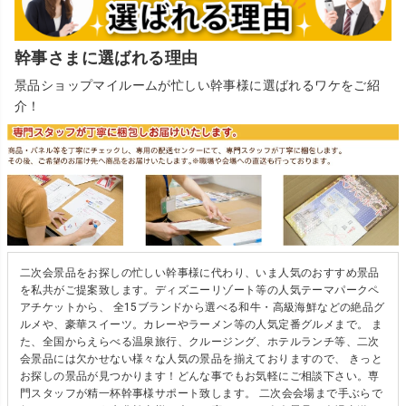
幹事さまに選ばれる理由
景品ショップマイルームが忙しい幹事様に選ばれるワケをご紹
介！
二次会景品をお探しの忙しい幹事様に代わり、いま人気のおすすめ景品
を私共がご提案致します。ディズニーリゾート等の人気テーマパークペ
アチケットから、 全15ブランドから選べる和牛・高級海鮮などの絶品グ
ルメや、豪華スイーツ。カレーやラーメン等の人気定番グルメまで。 ま
た、全国からえらべる温泉旅行、クルージング、ホテルランチ等、二次
会景品には欠かせない様々な人気の景品を揃えておりますので、 きっと
お探しの景品が見つかります！どんな事でもお気軽にご相談下さい。専
門スタッフが精一杯幹事様サポート致します。 二次会会場まで手ぶらで