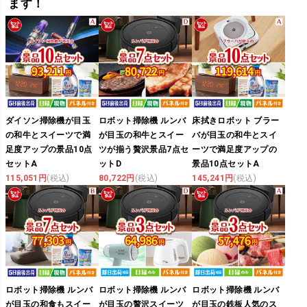
ます！
ダイソン掃除機が目玉
ロボット掃除機 ルンバ
床拭きロボット ブラー
の和牛とスイーツで満
が目玉の和牛とスイー
バが目玉の和牛とスイ
足度アップの景品10点
ツが揃う贅沢景品7点セ
ーツで満足度アップの
セットA
ットD
景品10点セットA
115,051円
(税込)
80,722円
(税込)
145,241円
(税込)
ロボット掃除機 ルンバ
ロボット掃除機 ルンバ
ロボット掃除機 ルンバ
が目玉の和食もスイー
が目玉の贅沢スイーツ
が目玉の鉄板人気のス