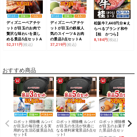
ディズニーペアチケ
ディズニーペアチケ
松阪牛7,440円分★え
ットが目玉のお肉で
ットが目玉の鉄板人
らべるブランド和牛
贅沢な味わいを楽し
気のスイーツ＆お肉
【桂 かつら】
める景品5点セットA
の景品3点セットA
8,184円
(税込)
52,311円
(税込)
37,219円
(税込)
おすすめ商品
ロボット掃除機 ルンバ
ロボット掃除機 ルンバ
ロボット掃除機 ルン
が目玉の毎日使える実
が目玉の生活が快適に
が目玉のお菓子を集め
用的な生活応援景品3点
なる便利家電景品5点セ
た景品5点セットJ
セットE
ットI