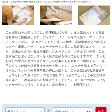
二次会景品をお探しの忙しい幹事様に代わり、いま人気のおすすめ景品
を私共がご提案致します。ディズニーリゾート等の人気テーマパークペ
アチケットから、 全15ブランドから選べる和牛・高級海鮮などの絶品グ
ルメや、豪華スイーツ。カレーやラーメン等の人気定番グルメまで。 ま
た、全国からえらべる温泉旅行、クルージング、ホテルランチ等、二次
会景品には欠かせない様々な人気の景品を揃えておりますので、 きっと
お探しの景品が見つかります！どんな事でもお気軽にご相談下さい。専
門スタッフが精一杯幹事様サポート致します。 二次会会場まで手ぶらで
行きたい！という先輩幹事様の声にお応えし、二次会景品の会場直送サ
ービスも行っております。 本当に届けてくれるの？というご不安な幹事
様の為に、二次会会場への配達が完了しましたら メールでのお知らせを
するサービスも行っております。是非安心してご利用下さい。
×