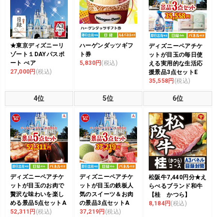
★東京ディズニーリ
ハーゲンダッツギフ
ディズニーペアチケ
ゾート１DAYパスポ
ト券
ットが目玉の毎日使
ート ぺア
5,830円
(税込)
える実用的な生活応
27,000円
(税込)
援景品3点セットE
35,558円
(税込)
4位
5位
6位
ディズニーペアチケ
ディズニーペアチケ
松阪牛7,440円分★え
ットが目玉のお肉で
ットが目玉の鉄板人
らべるブランド和牛
贅沢な味わいを楽し
気のスイーツ＆お肉
【桂 かつら】
める景品5点セットA
の景品3点セットA
8,184円
(税込)
52,311円
(税込)
37,219円
(税込)