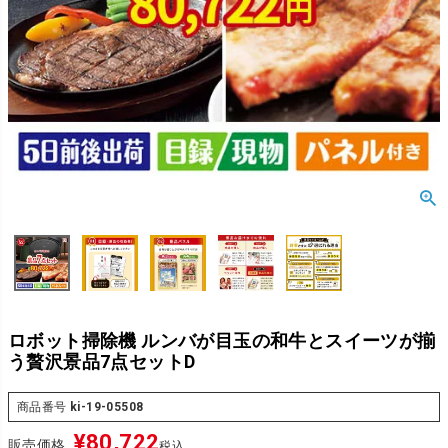
ロボット掃除機 ルンバが目玉の和牛とスイーツが揃
う贅沢景品7点セットD
商品番号
ki-19-05508
¥
80,722
販売価格
税込