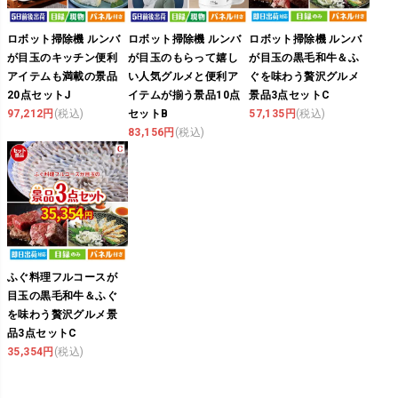
ロボット掃除機 ルンバ
ロボット掃除機 ルンバ
ロボット掃除機 ルンバ
が目玉のキッチン便利
が目玉のもらって嬉し
が目玉の黒毛和牛＆ふ
アイテムも満載の景品
い人気グルメと便利ア
ぐを味わう贅沢グルメ
20点セットJ
イテムが揃う景品10点
景品3点セットC
97,212円
(税込)
セットB
57,135円
(税込)
83,156円
(税込)
ふぐ料理フルコースが
目玉の黒毛和牛＆ふぐ
を味わう贅沢グルメ景
品3点セットC
35,354円
(税込)