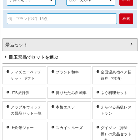
景品セット
目玉景品でセットを選ぶ
ディズニーペアチ
ブランド和牛
全国温泉宿ペア招
ケット ギフト
待券（宿泊）
JTB旅行券
折りたたみ自転車
ふぐ料理セット
アップルウォッチ
本格エステ
えらべる高級レス
の景品セット一覧
トラン
IH炊飯ジャー
スカイクルーズ
ダイソン（掃除
機）の景品セット