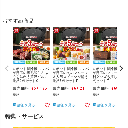
おすすめ商品
ロボット掃除機 ルンバ
ロボット掃除機 ルンバ
ロボット掃除機 ルン
が目玉の黒毛和牛＆ふ
が目玉の旬のフルーツ
が目玉のフルーツも便
ぐを味わう贅沢グルメ
＆人気スイーツが揃う
利グッズも嬉しい景品
景品3点セットC
景品5点セットE
点セットF
販売価格
¥
57,135
販売価格
¥
67,211
販売価格
¥
68,641
税込
税込
税込
詳細を見る
詳細を見る
詳細を見る
特典・サービス