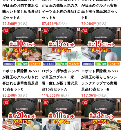
が目玉のお肉で贅沢な
が目玉の鉄板人気のス
が目玉のグルメも実用
味わいを楽しめる景品5
イーツ＆お肉の景品3点
品も揃う景品20点セッ
点セットA
セットA
トK
72,568円
(税込)
57,476円
(税込)
79,084円
(税込)
ロボット掃除機 ルンバ
ロボット掃除機 ルンバ
ロボット掃除機 ルンバ
が目玉のグルメ好きに
が目玉のグルメ・家
が目玉の暮らしをワン
喜ばれる豪華食品景品
電・癒しが揃う贅沢景
ランクアップする実用
10点セットC
品15点セットA
景品15点セットB
85,240円
(税込)
118,506円
(税込)
117,361円
(税込)