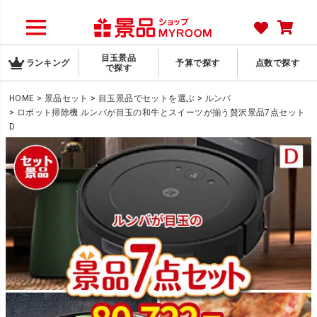
目玉景品
ランキング
予算で探す
点数で探す
で探す
HOME
景品セット
目玉景品でセットを選ぶ
ルンバ
ロボット掃除機 ルンバが目玉の和牛とスイーツが揃う贅沢景品7点セット
D