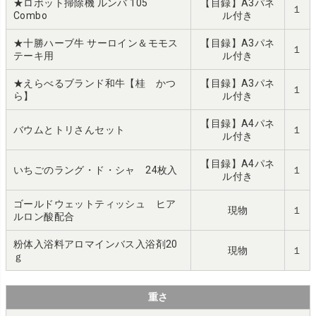
★ロボット掃除機 ルンバ 105
【目録】A3パネ
１
Combo
ル付き
★十勝ハーブ牛 サーロイン＆モモス
【目録】A3パネ
１
テーキ用
ル付き
★えらべるブランド和牛【桂 かつ
【目録】A3パネ
１
ら】
ル付き
【目録】A4パネ
バウムとトリさんセット
１
ル付き
【目録】A4パネ
いちごのラング・ド・シャ 24枚入
１
ル付き
ゴールドウェットティッシュ ヒア
現物
１
ルロン酸配合
粉体入浴料アロマインバス入浴剤20
現物
１
ｇ
重さ