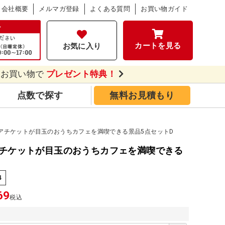
会社概要
メルマガ登録
よくある質問
お買い物ガイド
カートを見る
お気に入り
のお買い物で
プレゼント特典！
点数で探す
無料お見積もり
アチケットが目玉のおうちカフェを満喫できる景品5点セットD
チケットが目玉のおうちカフェを満喫できる
D
4
69
税込