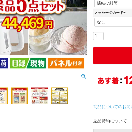
(
必
メッセージカード
須
)
(
必
須
)
商品についてのお問
返品特約について