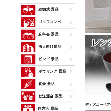
結婚式 景品
ゴルフコンペ
忘年会 景品
法人向け景品
ビンゴ 景品
ボウリング 景品
宴会 景品
歓送迎会 景品
ディズニーペア
同窓会 景品