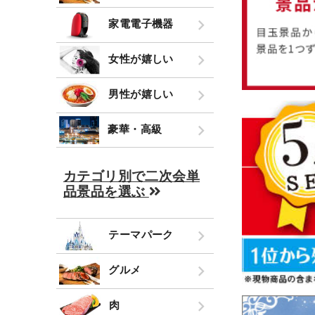
家電電子機器
女性が嬉しい
男性が嬉しい
豪華・高級
カテゴリ別で二次会単
品景品を選ぶ
テーマパーク
グルメ
肉