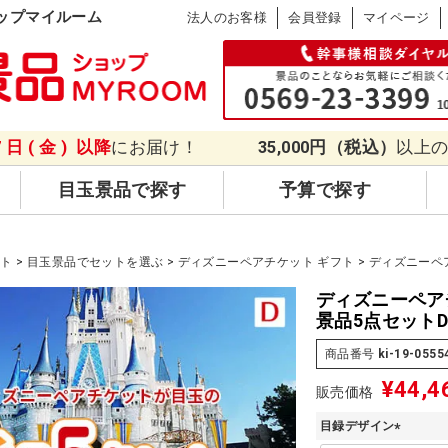
ップマイルーム
法人のお客様
会員登録
マイページ
7日(金)
以降
にお届け！
35,000円（税込）
以上
目玉景品で探す
予算で探す
ット
目玉景品でセットを選ぶ
ディズニーペアチケット ギフト
ディズニーペ
ディズニーペア
景品5点セット
商品番号
ki-19-0555
¥
44,4
販売価格
目録デザイン