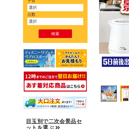
予算
点数
目玉別で二次会景品セ
ットを選ぶ