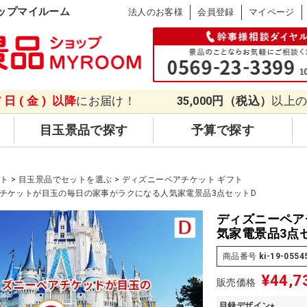
ップマイルーム
法人のお客様
会員登録
マイページ
7日(金)
以降
にお届け！
35,000円（税込）
以上
目玉景品で探す
予算で探す
ット
目玉景品でセットを選ぶ
ディズニーペアチケット ギフト
チケットが目玉の毎日の家事がラクになる人気家電景品3点セットD
ディズニーペア
気家電景品3点
商品番号
ki-19-0554
¥
44,7
販売価格
目録デザイン