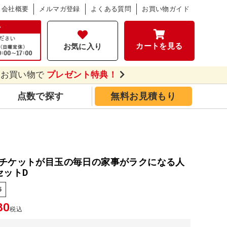
会社概要
メルマガ登録
よくある質問
お買い物ガイド
カートを見る
お気に入り
のお買い物で
プレゼント特典！
点数で探す
無料お見積もり
チケットが目玉の毎日の家事がラクになる人
セットD
5
30
税込