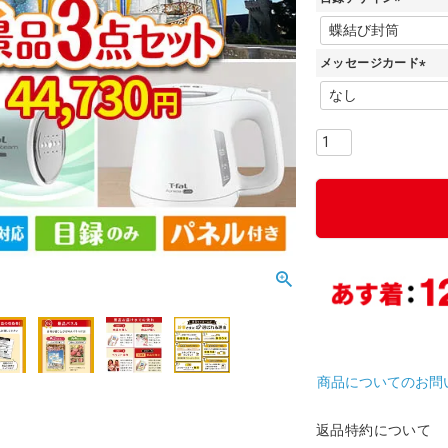
(
必
メッセージカード
須
)
(
必
須
)
商品についてのお問
返品特約について