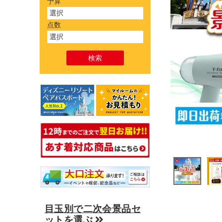
予算
点数
目玉別で二次会景品セ
ットを選ぶ