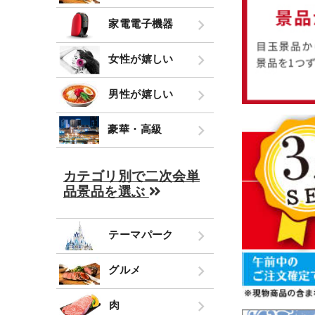
家電電子機器
女性が嬉しい
男性が嬉しい
豪華・高級
カテゴリ別で二次会単
品景品を選ぶ
テーマパーク
グルメ
肉