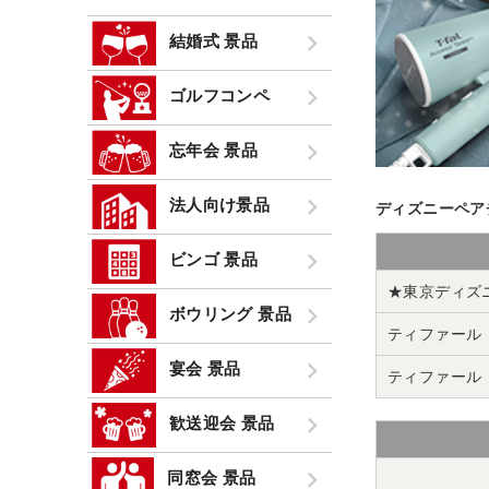
結婚式 景品
ゴルフコンペ
忘年会 景品
法人向け景品
ディズニーペア
ビンゴ 景品
★東京ディズ
ボウリング 景品
ティファール
宴会 景品
ティファール
歓送迎会 景品
同窓会 景品