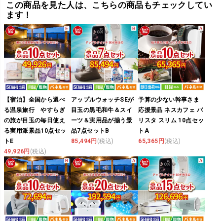
この商品を見た人は、こちらの商品もチェックしてい
ます！
【宿泊】全国から選べ
アップルウォッチSEが
予算の少ない幹事さま
る温泉旅行 やすらぎ
目玉の黒毛和牛＆スイ
応援景品 ネスカフェ バ
の旅が目玉の毎日使え
ーツ＆実用品が揃う景
リスタ スリム 10点セッ
る実用派景品10点セッ
品7点セットB
トA
トE
85,494円
(税込)
65,365円
(税込)
49,926円
(税込)