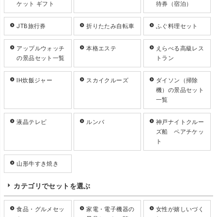
ケット ギフト
待券（宿泊）
JTB旅行券
折りたたみ自転車
ふぐ料理セット
アップルウォッチ
本格エステ
えらべる高級レス
の景品セット一覧
トラン
IH炊飯ジャー
スカイクルーズ
ダイソン（掃除
機）の景品セット
一覧
液晶テレビ
ルンバ
神戸ナイトクルー
ズ船 ペアチケッ
ト
山形牛すき焼き
カテゴリでセットを選ぶ
食品・グルメセッ
家電・電子機器の
女性が嬉しいづく