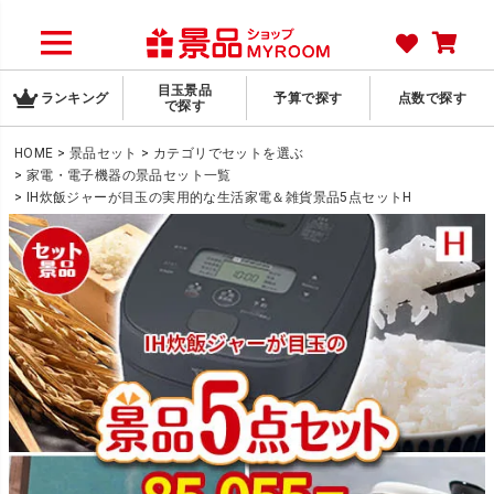
目玉景品
ランキング
予算で探す
点数で探す
で探す
HOME
景品セット
カテゴリでセットを選ぶ
家電・電子機器の景品セット一覧
IH炊飯ジャーが目玉の実用的な生活家電＆雑貨景品5点セットH