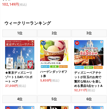
102,149円
(税込)
ウィークリーランキング
1位
2位
3位
ハーゲンダッツギフ
★東京ディズニーリ
ディズニーペアチケ
ト券
ゾート１DAYパスポ
ットが目玉のお肉で
5,830円
(税込)
ート ぺア
贅沢な味わいを楽し
27,000円
(税込)
める景品5点セットA
52,311円
(税込)
4位
5位
6位