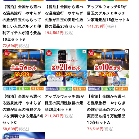
【宿泊】全国から選べ
【宿泊】全国から選べ
アップルウォッチSEが
る温泉旅行 やすらぎ
る温泉旅行 やすらぎ
目玉のグルメとキッチ
の旅が目玉のもらって
の旅が目玉の実用性抜
ン家電景品15点セットA
嬉しい人気グルメと便
群の景品20点セットA
141,359円
(税込)
利アイテムが揃う景品
194,502円
(税込)
10点セットB
72,694円
(税込)
【宿泊】全国から選べ
アップルウォッチSEが
【宿泊】全国から選べ
る温泉旅行 やすらぎ
目玉の実用性抜群の景
る温泉旅行 やすらぎ
の旅が目玉の海鮮グル
品20点セットA
の旅が目玉のグルメも
メを満喫できる景品5点
211,247円
(税込)
実用品も揃う万能景品
セットC
10点セットA
58,839円
(税込)
76,516円
(税込)