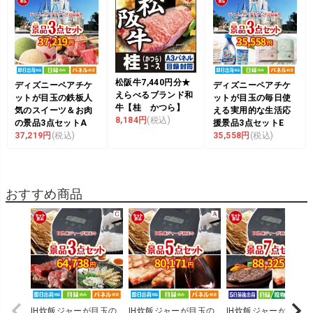
松阪牛7,440円分★
ディズニーペアチケ
ディズニーペアチケ
えらべるブランド和
ットが目玉の鉄板人
ットが目玉の毎日使
牛【桂 かつら】
気のスイーツ＆お肉
える実用的な生活応
8,184円
(税込)
の景品3点セットA
援景品3点セットE
37,219円
(税込)
35,558円
(税込)
おすすめ商品
IH炊飯ジャーが目玉の
IH炊飯ジャーが目玉の
IH炊飯ジャーが目玉の