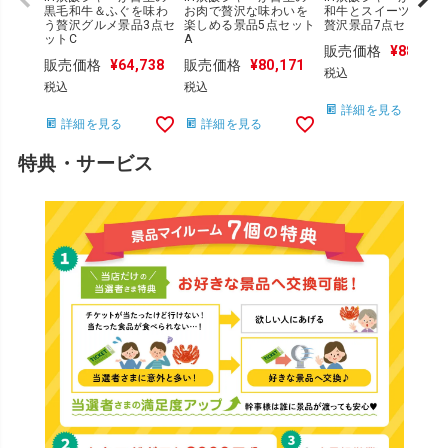
黒毛和牛＆ふぐを味わ
お肉で贅沢な味わいを
和牛とスイーツが揃う
う贅沢グルメ景品3点セ
楽しめる景品5点セット
贅沢景品7点セットD
ットC
A
販売価格
¥
88,325
販売価格
¥
64,738
販売価格
¥
80,171
税込
税込
税込
詳細を見る
詳細を見る
詳細を見る
特典・サービス