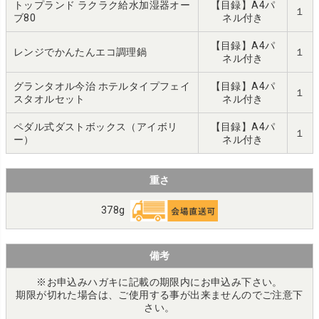
トップランド ラクラク給水加湿器オー
【目録】A4パ
１
ブ80
ネル付き
【目録】A4パ
レンジでかんたんエコ調理鍋
１
ネル付き
グランタオル今治 ホテルタイプフェイ
【目録】A4パ
１
スタオルセット
ネル付き
ペダル式ダストボックス（アイボリ
【目録】A4パ
１
ー）
ネル付き
重さ
378g
備考
※お申込みハガキに記載の期限内にお申込み下さい。
期限が切れた場合は、ご使用する事が出来ませんのでご注意下
さい。