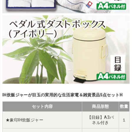
IH炊飯ジャーが目玉の実用的な生活家電＆雑貨景品5点セットH
セット内容
商品形態
数量
【目録】A3パ
★象印IH炊飯ジャー
１
ネル付き