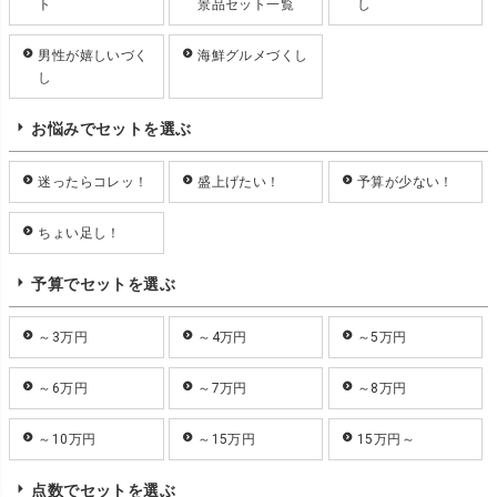
ト
景品セット一覧
し
男性が嬉しいづく
海鮮グルメづくし
し
お悩みでセットを選ぶ
迷ったらコレッ！
盛上げたい！
予算が少ない！
ちょい足し！
予算でセットを選ぶ
～3万円
～4万円
～5万円
～6万円
～7万円
～8万円
～10万円
～15万円
15万円～
点数でセットを選ぶ