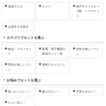
液晶テレビ
ルンバ
神戸ナイトクルー
ズ船 ペアチケッ
ト
山形牛すき焼き
カテゴリでセットを選ぶ
食品・グルメセッ
家電・電子機器の
女性が嬉しいづく
ト
景品セット一覧
し
男性が嬉しいづく
海鮮グルメづくし
し
お悩みでセットを選ぶ
迷ったらコレッ！
盛上げたい！
予算が少ない！
ちょい足し！