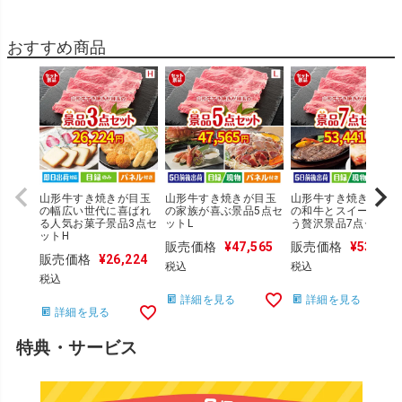
おすすめ商品
山形牛すき焼きが目玉
山形牛すき焼きが目玉
山形牛すき焼きが目玉
の幅広い世代に喜ばれ
の家族が喜ぶ景品5点セ
の和牛とスイーツが揃
る人気お菓子景品3点セ
ットL
う贅沢景品7点セット
ットH
販売価格
¥
47,565
販売価格
¥
53,441
販売価格
¥
26,224
税込
税込
税込
詳細を見る
詳細を見る
詳細を見る
特典・サービス