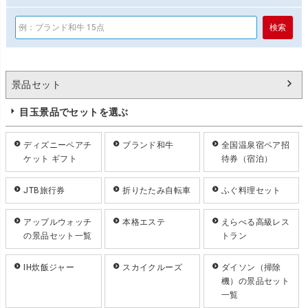
景品セット
目玉景品でセットを選ぶ
ディズニーペアチ
ブランド和牛
全国温泉宿ペア招
ケット ギフト
待券（宿泊）
JTB旅行券
折りたたみ自転車
ふぐ料理セット
アップルウォッチ
本格エステ
えらべる高級レス
の景品セット一覧
トラン
IH炊飯ジャー
スカイクルーズ
ダイソン（掃除
機）の景品セット
一覧