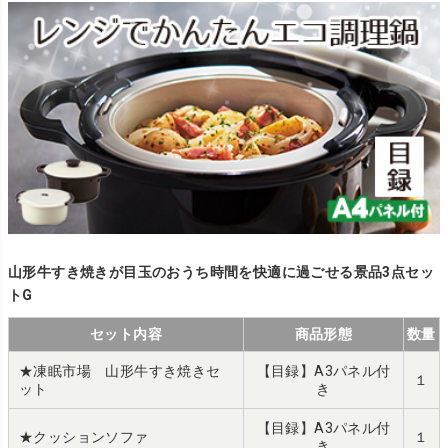
山形牛すき焼きが目玉のおうち時間を快適に過ごせる景品3点セッ
トG
セット内容
商品形態
数量
★凍眠市場 山形牛すき焼きセ
【目録】A3パネル付
１
ット
き
【目録】A3パネル付
★クッションソファ
１
き