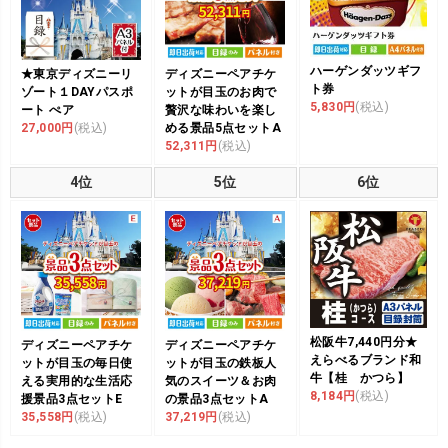
ハーゲンダッツギフ
★東京ディズニーリ
ディズニーペアチケ
ト券
ゾート１DAYパスポ
ットが目玉のお肉で
5,830円
(税込)
ート ぺア
贅沢な味わいを楽し
27,000円
(税込)
める景品5点セットA
52,311円
(税込)
4位
5位
6位
松阪牛7,440円分★
ディズニーペアチケ
ディズニーペアチケ
えらべるブランド和
ットが目玉の毎日使
ットが目玉の鉄板人
牛【桂 かつら】
える実用的な生活応
気のスイーツ＆お肉
8,184円
(税込)
援景品3点セットE
の景品3点セットA
35,558円
(税込)
37,219円
(税込)