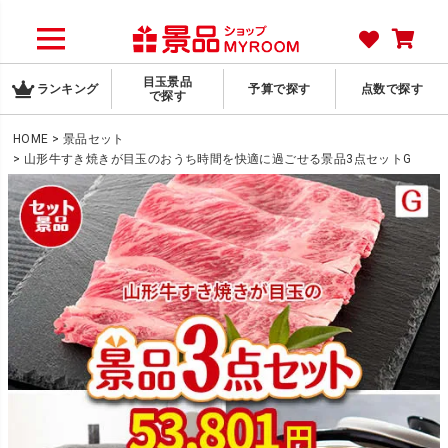
目玉景品
ランキング
予算で探す
点数で探す
で探す
HOME
景品セット
山形牛すき焼きが目玉のおうち時間を快適に過ごせる景品3点セットG