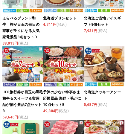
えらべるブランド和
北海道プリンセット
北海道ご当地アイスギ
牛 梓が目玉の毎日の
4,741円
(税込)
フト8個セット
家事がラクになる人気
7,931円
(税込)
家電景品3点セットD
38,013円
(税込)
JTB旅行券が目玉の黒毛
予算の少ない幹事さま
北海道クッキーアソー
和牛＆スイーツ＆実用
応援景品 海鮮・毛がに
ト
品が揃う景品7点セット
10点セットB
5,687円
(税込)
B
49,304円
(税込)
69,646円
(税込)