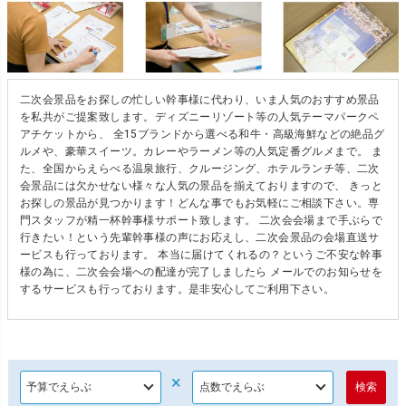
二次会景品をお探しの忙しい幹事様に代わり、いま人気のおすすめ景品
を私共がご提案致します。ディズニーリゾート等の人気テーマパークペ
アチケットから、 全15ブランドから選べる和牛・高級海鮮などの絶品グ
ルメや、豪華スイーツ。カレーやラーメン等の人気定番グルメまで。 ま
た、全国からえらべる温泉旅行、クルージング、ホテルランチ等、二次
会景品には欠かせない様々な人気の景品を揃えておりますので、 きっと
お探しの景品が見つかります！どんな事でもお気軽にご相談下さい。専
門スタッフが精一杯幹事様サポート致します。 二次会会場まで手ぶらで
行きたい！という先輩幹事様の声にお応えし、二次会景品の会場直送サ
ービスも行っております。 本当に届けてくれるの？というご不安な幹事
様の為に、二次会会場への配達が完了しましたら メールでのお知らせを
するサービスも行っております。是非安心してご利用下さい。
×