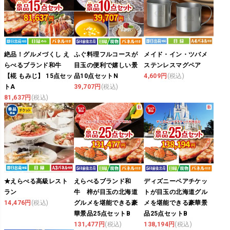
絶品！グルメづくし え
ふぐ料理フルコースが
メイド・イン・ツバメ
らべるブランド和牛
目玉の便利で嬉しい景
ステンレスマグペア
【椛 もみじ】 15点セッ
品10点セットN
4,609円
(税込)
トA
39,707円
(税込)
81,637円
(税込)
★えらべる高級レスト
えらべるブランド和
ディズニーペアチケッ
ラン
牛 梓が目玉の北海道
トが目玉の北海道グル
14,476円
(税込)
グルメを堪能できる豪
メを堪能できる豪華景
華景品25点セットB
品25点セットB
131,477円
(税込)
138,194円
(税込)