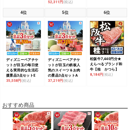
52,311円
(税込)
4位
5位
6位
松阪牛7,440円分★
ディズニーペアチケ
ディズニーペアチケ
えらべるブランド和
ットが目玉の毎日使
ットが目玉の鉄板人
牛【桂 かつら】
える実用的な生活応
気のスイーツ＆お肉
8,184円
(税込)
援景品3点セットE
の景品3点セットA
35,558円
(税込)
37,219円
(税込)
おすすめ商品