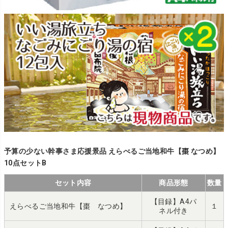
予算の少ない幹事さま応援景品 えらべるご当地和牛【棗 なつめ】
10点セットB
セット内容
商品形態
数量
【目録】A4パ
えらべるご当地和牛【棗 なつめ】
１
ネル付き