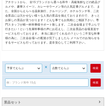
アチケットから、 全15ブランドから選べる和牛・高級海鮮などの絶品グ
ルメや、豪華スイーツ。カレーやラーメン等の人気定番グルメまで。 ま
た、全国からえらべる温泉旅行、クルージング、ホテルランチ等、二次
会景品には欠かせない様々な人気の景品を揃えておりますので、 きっと
お探しの景品が見つかります！どんな事でもお気軽にご相談下さい。専
門スタッフが精一杯幹事様サポート致します。 二次会会場まで手ぶらで
行きたい！という先輩幹事様の声にお応えし、二次会景品の会場直送サ
ービスも行っております。 本当に届けてくれるの？というご不安な幹事
様の為に、二次会会場への配達が完了しましたら メールでのお知らせを
するサービスも行っております。是非安心してご利用下さい。
×
景品セット