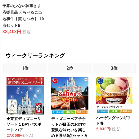
予算の少ない幹事さま
応援景品 えらべるご当
地和牛【棗 なつめ】 10
点セットB
38,403円
(税込)
ウィークリーランキング
1位
2位
3位
ハーゲンダッツギフ
★東京ディズニーリ
ディズニーペアチケ
ト券
ゾート１DAYパスポ
ットが目玉のお肉で
5,830円
(税込)
ート ぺア
贅沢な味わいを楽し
27,000円
(税込)
める景品5点セットA