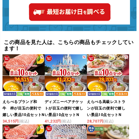
この商品を見た人は、こちらの商品もチェックしてい
ます！
えらべるブランド和
ディズニーペアチケッ
えらべる高級レストラ
牛 梓が目玉の便利で
トが目玉の便利で嬉し
ンが目玉の便利で嬉し
嬉しい景品10点セットN
い景品10点セットN
い景品10点セットN
34,515円
(税込)
41,232円
(税込)
28,707円
(税込)