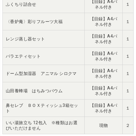
【目録】A4パ
ふくちり詰合せ
１
ネル付き
【目録】A4パ
〈香炉庵〉彩りフルーツ大福
１
ネル付き
【目録】A4パ
レンジ蒸し器セット
１
ネル付き
【目録】A4パ
バラエティセット
１
ネル付き
【目録】A4パ
ドーム型加湿器 アニマル シロクマ
１
ネル付き
【目録】A4パ
山田養蜂場 はちみつバウム
１
ネル付き
鼻セレブ ＢＯＸティッシュ3箱セッ
【目録】A4パ
１
ト
ネル付き
いい湯旅立ち 12包入 ※種類はお選
現物
２
びいただけません