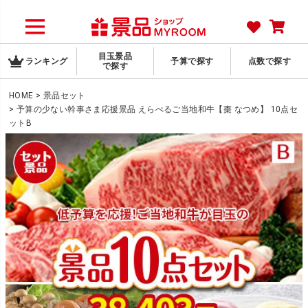
目玉景品
ランキング
予算で探す
点数で探す
で探す
HOME
景品セット
予算の少ない幹事さま応援景品 えらべるご当地和牛【棗 なつめ】 10点セ
ットB