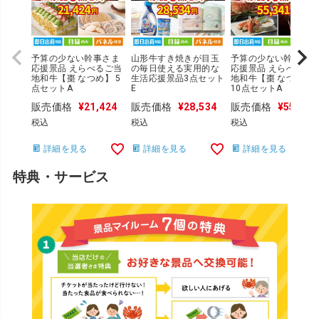
予算の少ない幹事さま
山形牛すき焼きが目玉
予算の少ない幹事さま
応援景品 えらべるご当
の毎日使える実用的な
応援景品 えらべるご
地和牛【棗 なつめ】 5
生活応援景品3点セット
地和牛【棗 なつめ】
点セットA
E
10点セットA
販売価格
¥
21,424
販売価格
¥
28,534
販売価格
¥
55,341
税込
税込
税込
詳細を見る
詳細を見る
詳細を見る
特典・サービス