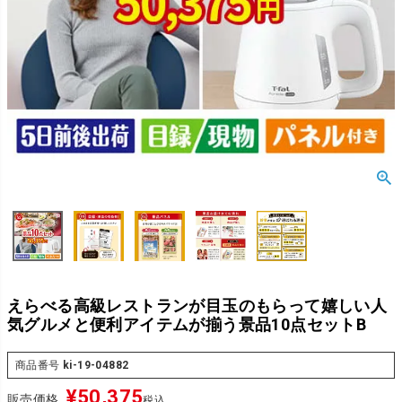
えらべる高級レストランが目玉のもらって嬉しい人
気グルメと便利アイテムが揃う景品10点セットB
商品番号
ki-19-04882
¥
50,375
販売価格
税込