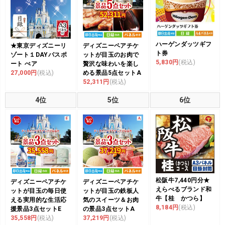
ハーゲンダッツギフ
★東京ディズニーリ
ディズニーペアチケ
ト券
ゾート１DAYパスポ
ットが目玉のお肉で
5,830円
(税込)
ート ぺア
贅沢な味わいを楽し
27,000円
(税込)
める景品5点セットA
52,311円
(税込)
4位
5位
6位
松阪牛7,440円分★
ディズニーペアチケ
ディズニーペアチケ
えらべるブランド和
ットが目玉の毎日使
ットが目玉の鉄板人
牛【桂 かつら】
える実用的な生活応
気のスイーツ＆お肉
8,184円
(税込)
援景品3点セットE
の景品3点セットA
35,558円
(税込)
37,219円
(税込)