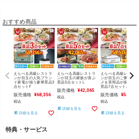
おすすめ商品
えらべる高級レストラ
えらべる高級レストラ
えらべる高級レストラ
ンが目玉の人気ブラン
ンが目玉の家族が喜ぶ
ンが目玉のご褒美グル
ド家電が揃う豪華景品3
景品5点セットL
メ＆実用品が揃う万能
点セットF
景品7点セットA
販売価格
¥
42,065
販売価格
¥
68,356
販売価格
¥
54,516
税込
税込
税込
詳細を見る
詳細を見る
詳細を見る
特典・サービス