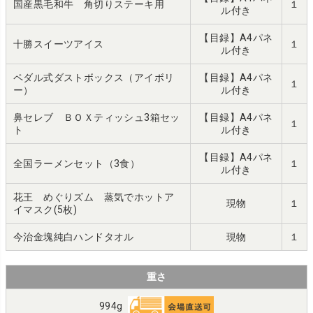
国産黒毛和牛 角切りステーキ用
１
ル付き
【目録】A4パネ
十勝スイーツアイス
１
ル付き
ペダル式ダストボックス（アイボリ
【目録】A4パネ
１
ー）
ル付き
鼻セレブ ＢＯＸティッシュ3箱セッ
【目録】A4パネ
１
ト
ル付き
【目録】A4パネ
全国ラーメンセット（3食）
１
ル付き
花王 めぐりズム 蒸気でホットア
現物
１
イマスク(5枚)
今治金塊純白ハンドタオル
現物
１
重さ
994g