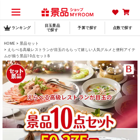
目玉景品
ランキング
予算で探す
点数で探す
で探す
HOME
景品セット
えらべる高級レストランが目玉のもらって嬉しい人気グルメと便利アイテ
ムが揃う景品10点セットB