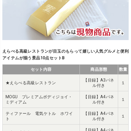
えらべる高級レストランが目玉のもらって嬉しい人気グルメと便利
アイテムが揃う景品10点セットB
セット内容
商品形態
数量
【目録】A3パネ
★えらべる高級レストラン
１
ル付き
MOGU プレミアムボディジョイ・
【目録】A4パネ
１
ミディアム
ル付き
ティファール 電気ケトル ホワイ
【目録】A4パネ
１
ト
ル付き
【目録】A4パネ