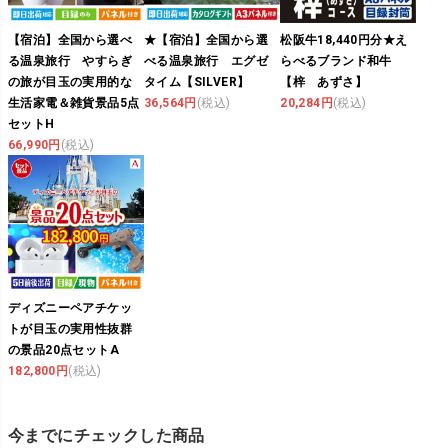
【宿泊】全国から選べ
★【宿泊】全国から選
松阪牛18,440円分★え
る温泉旅行 やすらぎ
べる温泉旅行 エグゼ
らべるブランド和牛
の旅が目玉の実用的な
タイム【SILVER】
【梓 あずさ】
生活家電＆雑貨景品5点
36,564円
(税込)
20,284円
(税込)
セットH
66,990円
(税込)
ディズニーペアチケッ
トが目玉の実用性抜群
の景品20点セットA
182,800円
(税込)
今までにチェックした商品