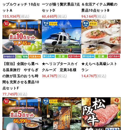
ップルウォッチ 10点セ
ーツが揃う贅沢景品7点
＆生活アイテム満載の
ットA
セットD
景品10点セットB
155,934円
(税込)
60,465円
(税込)
96,164円
(税込)
【宿泊】全国から選べ
★ヘリコプタースカイ
★えらべる高級レスト
る温泉旅行 やすらぎ
クルーズ 定員3名様
ラン
の旅が目玉のおうち時
36,476円
(税込)
14,476円
(税込)
間を充実させる景品10
点セットF
77,745円
(税込)