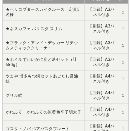
★ヘリコプタースカイクルーズ 定員3
【目録】A3パ
１
名様
ネル付き
【目録】A3パ
★ネスカフェ バリスタ スリム
１
ネル付き
★ブラック・アンド・デッカー リチウ
【目録】A3パ
１
ムスティッククリーナー
ネル付き
★ボイルずわいがに姿と爪セット（計
【目録】A3パ
１
650g）
ネル付き
やまや 博多もつ鍋セットあごだし醤油
【目録】A4パ
１
味
ネル付き
【目録】A4パ
グリル鍋
１
ネル付き
【目録】A4パ
かねふく かねふくの無着色辛子明太子
１
ネル付き
【目録】A4パ
コスタ・ノバ ペアパスタプレート
１