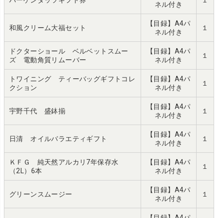
ネル付き
【目録】A4パ
和風クリーム大福セット
１
ネル付き
ドクターショール ベルベットスムー
【目録】A4パ
１
ズ 電動角質リムーバー
ネル付き
トワイニング ティーバッグギフトコレ
【目録】A4パ
１
クション
ネル付き
【目録】A4パ
宇野千代 盛鉢揃
１
ネル付き
【目録】A4パ
日清 オイルバラエティギフト
１
ネル付き
ＫＦＧ 純天然アルカリ7年保存水
【目録】A4パ
１
（2L）6本
ネル付き
【目録】A4パ
グリーンスムージー
１
ネル付き
【目録】A4パ