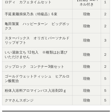
ロディ カフェタイムセット
１
ネル付き
手延素麺揖保乃糸（特級品）6束
現物
２
亀田製菓 ハッピーターン ビッグボッ
現物
２
クス
スターバックス オリガミパーソナルド
現物
３
リップギフト
いい湯旅立ち 12包入 ※種類はお選び
現物
２
いただけません
ジップロック コンテナー3個セット
現物
２
ゴールドウェットティッシュ ヒアルロ
現物
５
ン酸配合
粉体入浴料アロマインバス入浴剤20ｇ
現物
５
クマさんスポンジ
現物
５