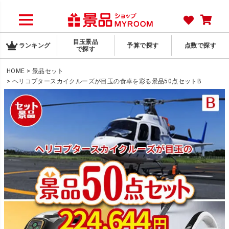
目玉景品
ランキング
予算で探す
点数で探す
で探す
HOME
景品セット
ヘリコプタースカイクルーズが目玉の食卓を彩る景品50点セットB