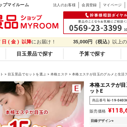
ップマイルーム
法人のお客様
会員登録
マイページ
7日(金)
以降
にお届け！
35,000円（税込）
以上
目玉景品で探す
予算で探す
ット
目玉景品でセットを選ぶ
本格エステ
本格エステが目玉のグルメと生活ア
本格エステが目
ットE
商品番号
ki-19-0403
¥
118,
販売価格
目録デザイン