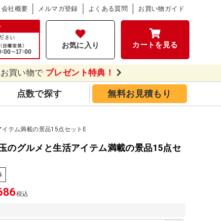
会社概要
メルマガ登録
よくある質問
お買い物ガイド
カートを見る
お気に入り
のお買い物で
プレゼント特典！
点数で探す
無料お見積もり
イテム満載の景品15点セットE
玉のグルメと生活アイテム満載の景品15点セ
6
686
税込