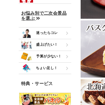
お悩み別で二次会景品
を選ぶ
迷ったらコレ
盛上げたい！
予算が少ない！
ちょい足し！
特典・サービス