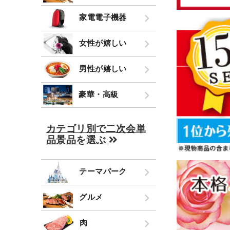
家電電子機器
女性が嬉しい
男性が嬉しい
豪華・高級
カテゴリ別で二次会単
品景品を選ぶ
テーマパーク
グルメ
肉