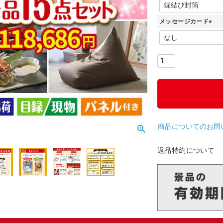
(
必
メッセージカード
須
)
(
必
須
)
商品についてのお問
返品特約について