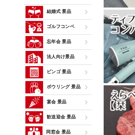
結婚式 景品
ゴルフコンペ
忘年会 景品
法人向け景品
ビンゴ 景品
ボウリング 景品
宴会 景品
歓送迎会 景品
同窓会 景品