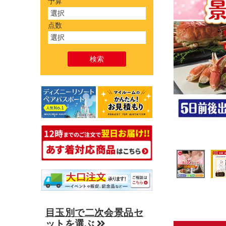
予算
点数
目玉別で二次会景品セ
ットを選ぶ