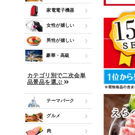
家電電子機器
女性が嬉しい
男性が嬉しい
豪華・高級
カテゴリ別で二次会単
品景品を選ぶ
テーマパーク
グルメ
肉