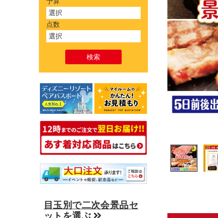
予算
点数
目玉別で二次会景品セ
ットを選ぶ