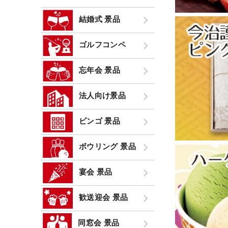
結婚式 景品
ゴルフコンペ
忘年会 景品
法人向け景品
ビンゴ 景品
ボウリング 景品
宴会 景品
歓送迎会 景品
同窓会 景品