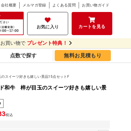
会社概要
メルマガ登録
よくある質問
お買い物ガイド
カートを見る
お気に入り
のお買い物で
プレゼント特典！
点数で探す
無料お見積もり
のスイーツ好きも嬉しい景品15点セットF
ド和牛 梓が目玉のスイーツ好きも嬉しい景
9
33
税込