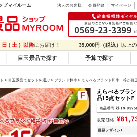
ップマイルーム
法人のお客様
会員登録
マイページ
8日(土)
以降
にお届け！
35,000円（税込）
以上
目玉景品で探す
予算で探す
ット
目玉景品でセットを選ぶ
ブランド和牛
えらべるブランド和牛 梓が目玉
えらべるブラン
品15点セットF
商品番号
ki-19-0395
¥
81,7
販売価格
目録デザイン