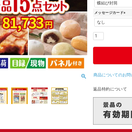
(
必
メッセージカード
須
)
(
必
須
)
商品についてのお問
返品特約について