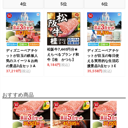
4位
5位
6位
松阪牛7,440円分★
ディズニーペアチケ
ディズニーペアチケ
えらべるブランド和
ットが目玉の鉄板人
ットが目玉の毎日使
牛【桂 かつら】
気のスイーツ＆お肉
える実用的な生活応
8,184円
(税込)
の景品3点セットA
援景品3点セットE
37,219円
(税込)
35,558円
(税込)
おすすめ商品