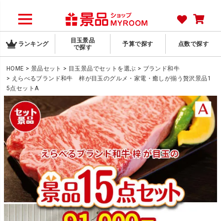
目玉景品
ランキング
予算で探す
点数で探す
で探す
HOME
景品セット
目玉景品でセットを選ぶ
ブランド和牛
えらべるブランド和牛 梓が目玉のグルメ・家電・癒しが揃う贅沢景品1
5点セットA