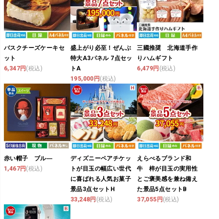
バスクチーズケーキセ
盛上がり必至！ぜんぶ
三國推奨 北海道手作
ット
特大A3パネル 7点セッ
りハムギフト
6,347円
(税込)
トA
6,479円
(税込)
195,000円
(税込)
赤い帽子 ブル―
ディズニーペアチケッ
えらべるブランド和
1,467円
(税込)
トが目玉の幅広い世代
牛 梓が目玉の実用性
に喜ばれる人気お菓子
とご褒美感を兼ね備え
景品3点セットH
た景品5点セットB
33,248円
(税込)
37,055円
(税込)