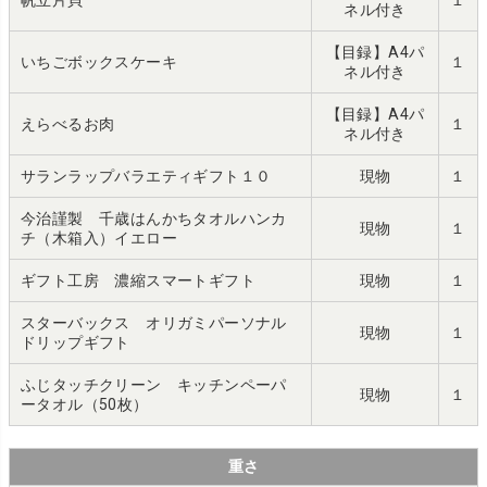
ネル付き
【目録】A4パ
いちごボックスケーキ
１
ネル付き
【目録】A4パ
えらべるお肉
１
ネル付き
サランラップバラエティギフト１０
現物
１
今治謹製 千歳はんかちタオルハンカ
現物
１
チ（木箱入）イエロー
ギフト工房 濃縮スマートギフト
現物
１
スターバックス オリガミパーソナル
現物
１
ドリップギフト
ふじタッチクリーン キッチンペーパ
現物
１
ータオル（50枚）
重さ