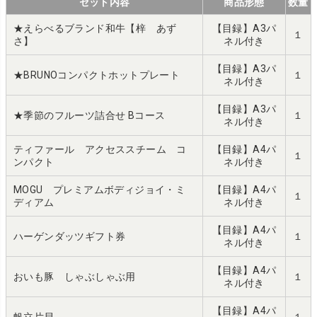
セット内容
商品形態
数量
★えらべるブランド和牛【梓 あず
【目録】A3パ
１
さ】
ネル付き
【目録】A3パ
★BRUNOコンパクトホットプレート
１
ネル付き
【目録】A3パ
★季節のフルーツ詰合せ Bコース
１
ネル付き
ティファール アクセススチーム コ
【目録】A4パ
１
ンパクト
ネル付き
MOGU プレミアムボディジョイ・ミ
【目録】A4パ
１
ディアム
ネル付き
【目録】A4パ
ハーゲンダッツギフト券
１
ネル付き
【目録】A4パ
おいも豚 しゃぶしゃぶ用
１
ネル付き
【目録】A4パ
帆立片貝
１