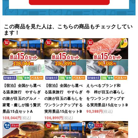
この商品を見た人は、こちらの商品もチェックしてい
ます！
【宿泊】全国から選べ
【宿泊】全国から選べ
えらべるブランド和
る温泉旅行 やすらぎ
る温泉旅行 やすらぎ
牛 梓が目玉の暮らし
の旅が目玉のグルメ・
の旅が目玉の暮らしを
をワンランクアップす
家電・癒しが揃う贅沢
ワンランクアップする
る実用景品15点セットB
景品15点セットA
実用景品15点セットB
90,388円
(税込)
108,044円
(税込)
106,899円
(税込)