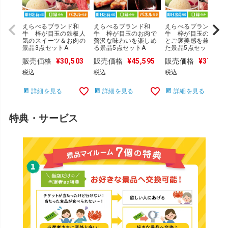
えらべるブランド和
えらべるブランド和
えらべるブランド和
牛 梓が目玉の鉄板人
牛 梓が目玉のお肉で
牛 梓が目玉の実用性
気のスイーツ＆お肉の
贅沢な味わいを楽しめ
とご褒美感を兼ね備
景品3点セットA
る景品5点セットA
た景品5点セットB
販売価格
¥
30,503
販売価格
¥
45,595
販売価格
¥
37,055
税込
税込
税込
詳細を見る
詳細を見る
詳細を見る
特典・サービス