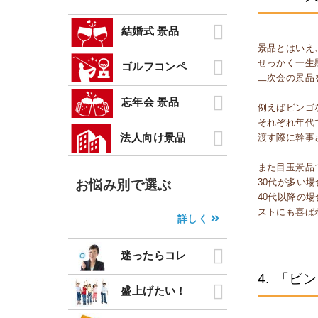
結婚式 景品
景品とはいえ
せっかく一生
ゴルフコンペ
二次会の景品
忘年会 景品
例えばビンゴ
それぞれ年代
法人向け景品
渡す際に幹事
また目玉景品
お悩み別で選ぶ
30代が多い
40代以降の
ストにも喜ば
詳しく
迷ったらコレ
4.
「ビン
盛上げたい！