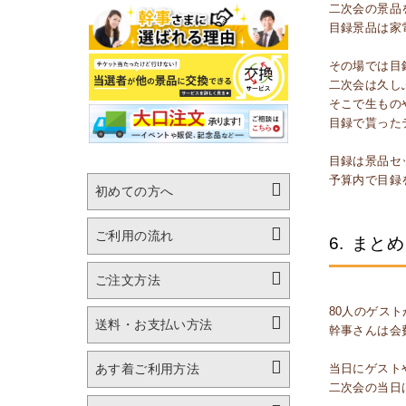
二次会の景品
目録景品は家
その場では目
二次会は久し
そこで生もの
目録で貰った
目録は景品セ
予算内で目録
初めての方へ
ご利用の流れ
6.
まとめ
ご注文方法
80人のゲス
送料・お支払い方法
幹事さんは会
当日にゲスト
あす着ご利用方法
二次会の当日