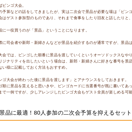
ばビンゴ大会。
の予算などの話をしてきましたが、実は二次会で景品が必要な場は「ビン
会はゲスト参加型のものであり、それまで食事をしたり旧友と話したりと
役に一役買うのが「景品」ということになります。
際に司会者や新郎・新婦さんなどが景品を紹介するのが通常ですが、景品
大会では、ビンゴした順番に景品を渡していくというオーソドックスなや
リジナリティを出したいという場合は、新郎・新婦さんに好きな番号を景
ない様に記載しておく方法もおすすめ。
ンゴ大会が終わった後に景品を渡します」とアナウンスをしておきます。
ゴ順に景品を貰えると思いきや、ビンゴカードに当選番号が既に書いてあ
まで一例ですが、少しアレンジしたビンゴ大会もゲスト全員が楽しめる可
景品に最適！80人参加の二次会予算を抑えるセッ