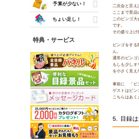
予算が少ない！
二次会と言え
ここまで景品
ちょい足し！
このビンゴ大
です。
その盛り上げ
特典・サービス
ビンゴをする
ん。
通常のビンゴ
もしも少しオ
を小さく見え
事前に 「ビ
ゲストはビン
こちらはあく
5.
目録は