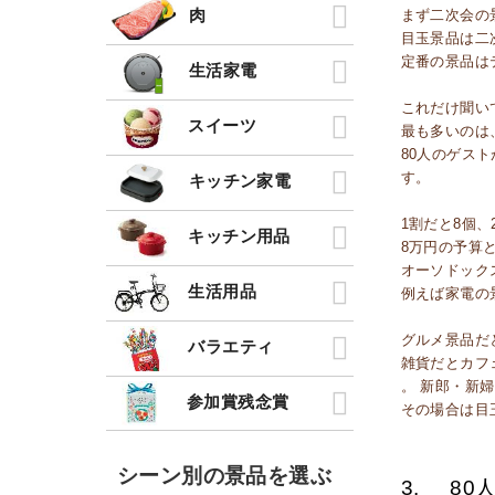
肉
まず二次会の
目玉景品は二
定番の景品は
生活家電
これだけ聞い
スイーツ
最も多いのは
80人のゲス
す。
キッチン家電
1割だと8個
キッチン用品
8万円の予算と
オーソドック
生活用品
例えば家電の
グルメ景品だ
バラエティ
雑貨だとカフ
。 新郎・新
参加賞残念賞
その場合は目
シーン別の景品を選ぶ
3.
80人