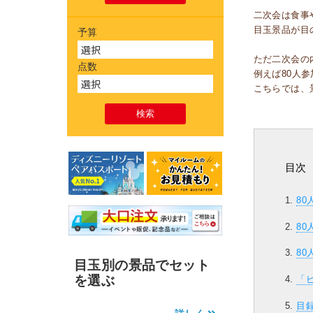
二次会は食事
目玉景品が目
予算
ただ二次会の
点数
例えば80人
こちらでは、
目次
8
8
8
目玉別の景品でセット
を選ぶ
「
目