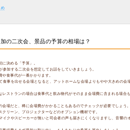
とめ
参加の二次会、景品の予算の相場は？
初に決める「予算」。
トが参加する二次会を想定してお話をしていきましょう。
費や食事代が一番かかります。
して食事を出せる会場となると、アットホームな会場よりもやや大きめの会
なレストランの場合は食事代と飲み物代がそのまま会場費に含まれる場合
の会場だと、稀に会場費がかかることもあるのでチェックが必要でしょう
スクリーン、プロジェクターなどのオプション機材です。
とマイクやスピーカーが無いと司会者の声も届きにくくなりますし、音響の