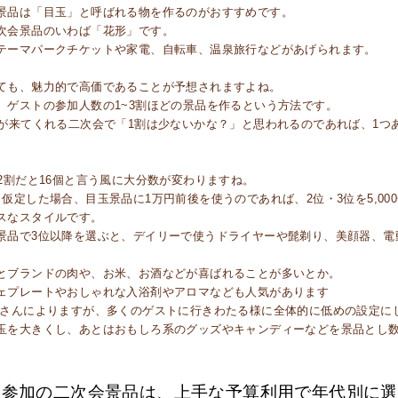
景品は「目玉」と呼ばれる物を作るのがおすすめです。
次会景品のいわば「花形」です。
テーマパークチケットや家電、自転車、温泉旅行などがあげられます。
ても、魅力的で高価であることが予想されますよね。
、ゲストの参加人数の1~3割ほどの景品を作るという方法です。
トが来てくれる二次会で「1割は少ないかな？」と思われるのであれば、1
、2割だと16個と言う風に大分数が変わりますね。
仮定した場合、目玉景品に1万円前後を使うのであれば、2位・3位を5,000
スなスタイルです。
景品で3位以降を選ぶと、デイリーで使うドライヤーや髭剃り、美顔器、電
とブランドの肉や、お米、お酒などが喜ばれることが多いとか。
ェプレートやおしゃれな入浴剤やアロマなども人気があります
婦さんによりますが、多くのゲストに行きわたる様に全体的に低めの設定に
玉を大きくし、あとはおもしろ系のグッズやキャンディーなどを景品とし
参加の二次会景品は、上手な予算利用で年代別に選