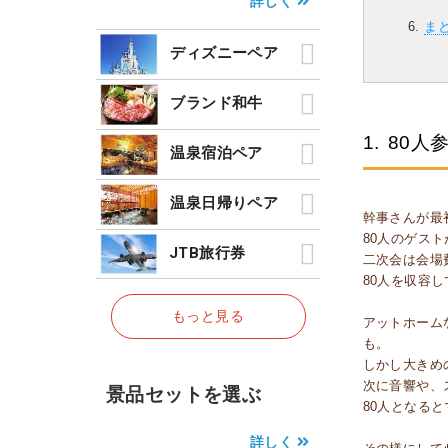
詳しく
ま
ディズニーペア
ブランド和牛
1.
80人
温泉宿泊ペア
温泉日帰りペア
幹事さんが最
80人のゲス
JTB旅行券
二次会は会場
80人を収容
もっと見る
アットホーム
も。
しかし大きめ
次に音響や、
景品セットを選ぶ
80人となる
詳しく