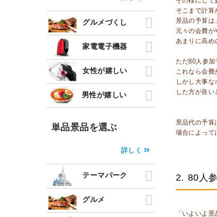
その様にして
そこまで計算
景品の予算は、
グルメづくし
元々の会費が
あまりに高め
家電電子機器
ただ80人参加
女性が嬉しい
これなら会費
しかし大事な
した方が良い
男性が嬉しい
景品代の予算
単品景品を選ぶ
場合によって
詳しく
テーマパーク
2.
80人
グルメ
「いよいよ景