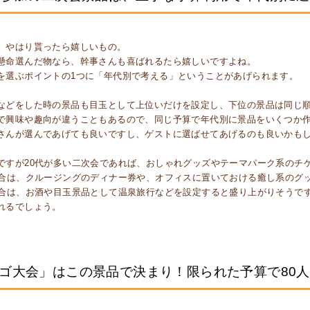
、やはり貰ったら嬉しいもの。
懸命選んだ物なら、幹事さんも喜ばれるたら嬉しいですよね。
を選ぶポイントの1つに「年代別で考える」ということがあげられます。
などをした時の景品も目玉として上位いだけを設定し、下位の景品は同じ順
で興味や趣向が違うこともあるので、同じ予算で年代別に景品をいくつか
さんが選んであげても良いですし、ゲストに選ばせてあげるのも良いかも
ですが20代が多い二次会であれば、おしゃれグッズやテーマパーク系のチ
場合は、クルージングのディナー券や、オフィスに置いておける癒し系のグ
場合は、お酒や目玉景品として温泉旅行などを設定すると盛り上がりそうで
れるでしょう。
ゴ大会」はこの景品で決まり！限られた予算で80