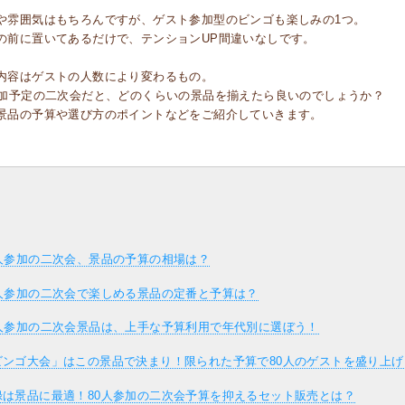
や雰囲気はもちろんですが、ゲスト参加型のビンゴも楽しみの1つ。
の前に置いてあるだけで、テンションUP間違いなしです。
内容はゲストの人数により変わるもの。
参加予定の二次会だと、どのくらいの景品を揃えたら良いのでしょうか？
景品の予算や選び方のポイントなどをご紹介していきます。
0人参加の二次会、景品の予算の相場は？
0人参加の二次会で楽しめる景品の定番と予算は？
0人参加の二次会景品は、上手な予算利用で年代別に選ぼう！
ビンゴ大会」はこの景品で決まり！限られた予算で80人のゲストを盛り上げ
録は景品に最適！80人参加の二次会予算を抑えるセット販売とは？