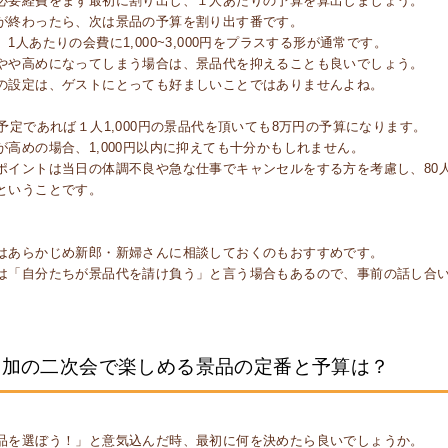
必要経費をまず最初に割り出し、１人あたりの予算を算出しましょう。
が終わったら、次は景品の予算を割り出す番です。
1人あたりの会費に1,000~3,000円をプラスする形が通常です。
やや高めになってしまう場合は、景品代を抑えることも良いでしょう。
の設定は、ゲストにとっても好ましいことではありませんよね。
予定であれば１人1,000円の景品代を頂いても8万円の予算になります。
が高めの場合、1,000円以内に抑えても十分かもしれません。
ポイントは当日の体調不良や急な仕事でキャンセルをする方を考慮し、80
ということです。
はあらかじめ新郎・新婦さんに相談しておくのもおすすめです。
は「自分たちが景品代を請け負う」と言う場合もあるので、事前の話し合
参加の二次会で楽しめる景品の定番と予算は？
品を選ぼう！」と意気込んだ時、最初に何を決めたら良いでしょうか。