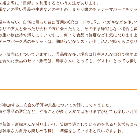
を選ぶ際に「目録」を利用するという方法があります。
電などの重い景品や牛肉などの生もの、また期限のあるテーマパークチケ
録をもらい、自宅に帰った後に専用のQRコードやURL、ハガキなどを使
ぶりの友人と会ったり会社の方に会ったりと、そのまま帰宅しない場合も
や重い物は持ち帰りにくいですし、何より食品は鮮度なども気になります
テーマパーク系のチケットは、期限設定がゲストが申し込んだ時からにな
ット販売にもついていますし、景品数が多い場合は幹事さんが自分で探す
を含めた景品のセット販売は、幹事さんにとっても、ゲストにとっても優
トが参加する二次会の予算や景品についてお話ししてきました。
費や景品の選定など、やることが多く大変ではありますがとても楽しい時
や新郎・新婦さんが盛り上がり、笑顔で過ごしているのを見ると苦労も吹
は幹事さん自身も楽しめる様に、準備をしていけると良いですよね。